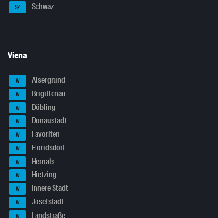
Schwaz
SZ
Viena
Alsergrund
W
Brigittenau
W
Döbling
W
Donaustadt
W
Favoriten
W
Floridsdorf
W
Hernals
W
Hietzing
W
Innere Stadt
W
Josefstadt
W
Landstraße
W