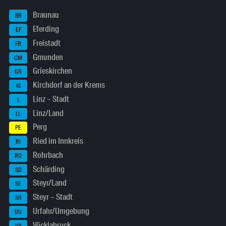
Braunau
BR
Eferding
EF
Freistadt
FR
Gmunden
GM
Grieskirchen
GR
Kirchdorf an der Krems
KI
Linz – Stadt
L
Linz/Land
LL
Perg
PE
Ried im Innkreis
RI
Rohrbach
RO
Schärding
SD
Steyr/Land
SE
Steyr – Stadt
SR
Urfahr/Umgebung
UU
Vöcklabruck
VB