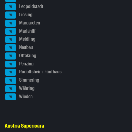
Leopoldstadt
W
Liesing
W
Margareten
W
Mariahilf
W
Meidling
W
Neubau
W
Ottakring
W
Penzing
W
Rudolfsheim-Fünfhaus
W
Simmering
W
Währing
W
Wieden
W
Austria Superioară