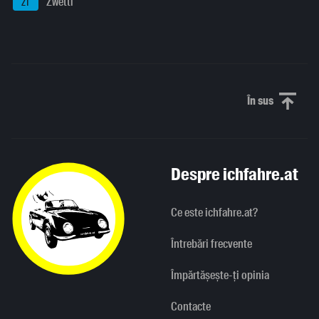
Zwettl
ZT
În sus
Derulați în
Despre ichfahre.at
Ce este ichfahre.at?
Întrebări frecvente
Împărtășește-ți opinia
Contacte