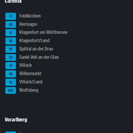
Carintia
Feldkirchen
FE
Hermagor
HE
Klagenfurt am Wörthersee
K
Klagenfurt/Land
KL
Spittal an der Drau
SP
Sankt Veit an der Glan
SV
Villach
VI
Völkermarkt
VK
Villach/Land
VL
Wolfsberg
WO
Vorarlberg