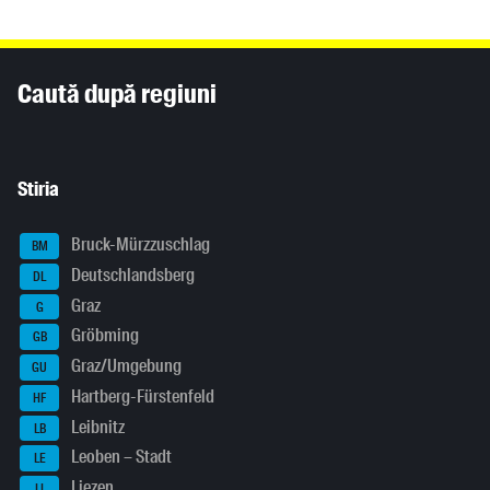
Inhaltsinformationen
Caută după regiuni
Stiria
Bruck-Mürzzuschlag
BM
Deutschlandsberg
DL
Graz
G
Gröbming
GB
Graz/Umgebung
GU
Hartberg-Fürstenfeld
HF
Leibnitz
LB
Leoben – Stadt
LE
Liezen
LI