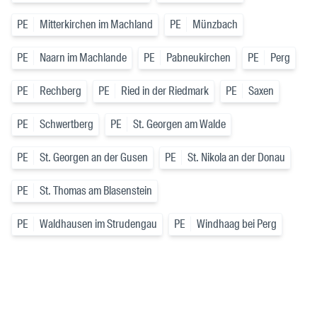
PE
Mitterkirchen im Machland
PE
Münzbach
PE
Naarn im Machlande
PE
Pabneukirchen
PE
Perg
PE
Rechberg
PE
Ried in der Riedmark
PE
Saxen
PE
Schwertberg
PE
St. Georgen am Walde
PE
St. Georgen an der Gusen
PE
St. Nikola an der Donau
PE
St. Thomas am Blasenstein
PE
Waldhausen im Strudengau
PE
Windhaag bei Perg