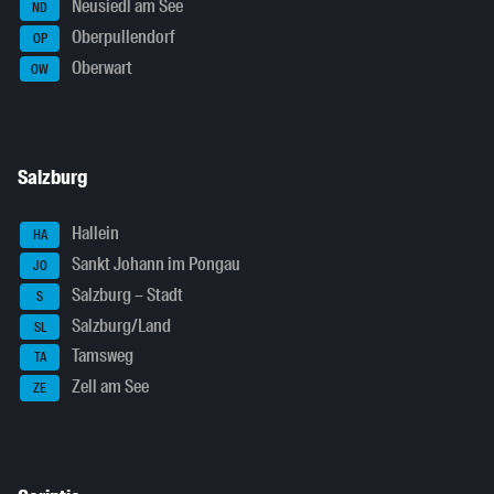
Neusiedl am See
ND
Oberpullendorf
OP
Oberwart
OW
Salzburg
Hallein
HA
Sankt Johann im Pongau
JO
Salzburg – Stadt
S
Salzburg/Land
SL
Tamsweg
TA
Zell am See
ZE