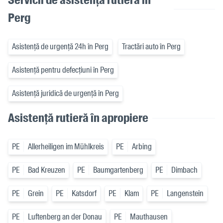
Perg
Asistență de urgență 24h în Perg
Tractări auto în Perg
Asistență pentru defecțiuni în Perg
Asistență juridică de urgență în Perg
Asistență rutieră în apropiere
PE
Allerheiligen im Mühlkreis
PE
Arbing
PE
Bad Kreuzen
PE
Baumgartenberg
PE
Dimbach
PE
Grein
PE
Katsdorf
PE
Klam
PE
Langenstein
PE
Luftenberg an der Donau
PE
Mauthausen