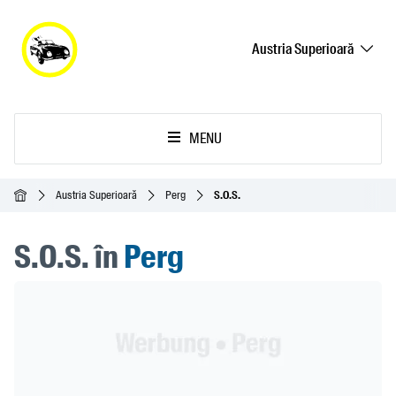
Austria Superioară
MENU
Acasă
Austria Superioară
Perg
S.O.S.
S.O.S. în
Perg
Header Banner