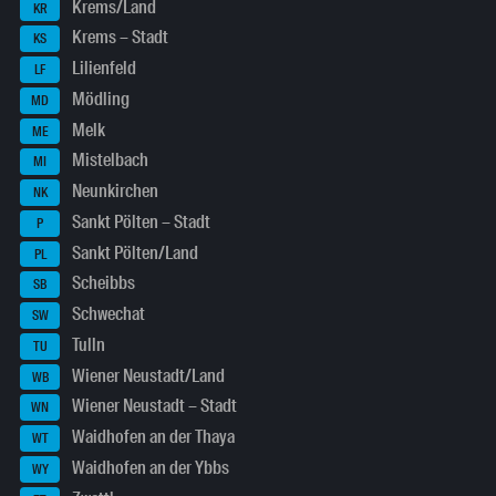
Krems/Land
KR
Krems – Stadt
KS
Lilienfeld
LF
Mödling
MD
Melk
ME
Mistelbach
MI
Neunkirchen
NK
Sankt Pölten – Stadt
P
Sankt Pölten/Land
PL
Scheibbs
SB
Schwechat
SW
Tulln
TU
Wiener Neustadt/Land
WB
Wiener Neustadt – Stadt
WN
Waidhofen an der Thaya
WT
Waidhofen an der Ybbs
WY