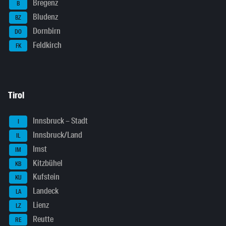
Bregenz
B
Bludenz
BZ
Dornbirn
DO
Feldkirch
FK
Tirol
Innsbruck – Stadt
I
Innsbruck/Land
IL
Imst
IM
Kitzbühel
KB
Kufstein
KU
Landeck
LA
Lienz
LZ
Reutte
RE