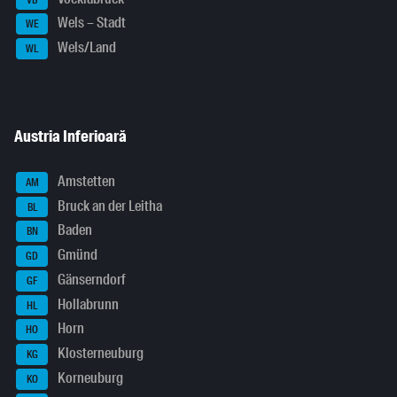
Wels – Stadt
WE
Wels/Land
WL
Austria Inferioară
Amstetten
AM
Bruck an der Leitha
BL
Baden
BN
Gmünd
GD
Gänserndorf
GF
Hollabrunn
HL
Horn
HO
Klosterneuburg
KG
Korneuburg
KO