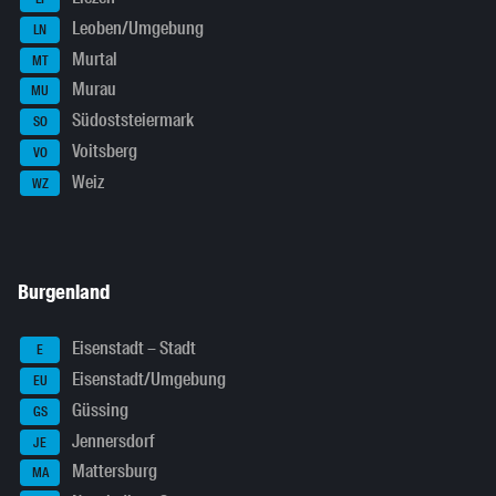
Leoben/Umgebung
LN
Murtal
MT
Murau
MU
Südoststeiermark
SO
Voitsberg
VO
Weiz
WZ
Burgenland
Eisenstadt – Stadt
E
Eisenstadt/Umgebung
EU
Güssing
GS
Jennersdorf
JE
Mattersburg
MA