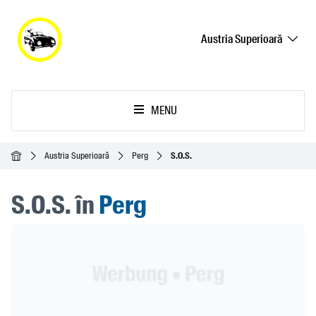
Austria Superioară
MENU
Acasă
Austria Superioară
Perg
S.O.S.
S.O.S. în
Perg
Header Banner