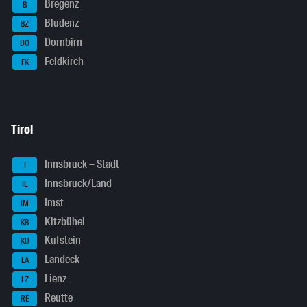
Bregenz
B
Bludenz
BZ
Dornbirn
DO
Feldkirch
FK
Tirol
Innsbruck – Stadt
I
Innsbruck/Land
IL
Imst
IM
Kitzbühel
KB
Kufstein
KU
Landeck
LA
Lienz
LZ
Reutte
RE