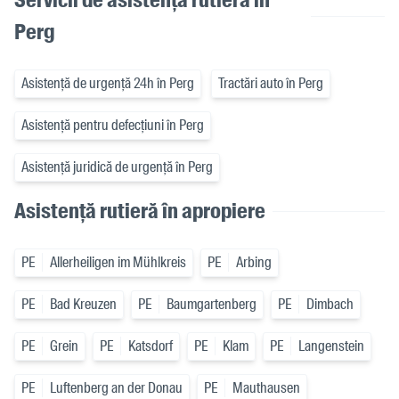
Perg
Asistență de urgență 24h în Perg
Tractări auto în Perg
Asistență pentru defecțiuni în Perg
Asistență juridică de urgență în Perg
Asistență rutieră în apropiere
PE
Allerheiligen im Mühlkreis
PE
Arbing
PE
Bad Kreuzen
PE
Baumgartenberg
PE
Dimbach
PE
Grein
PE
Katsdorf
PE
Klam
PE
Langenstein
PE
Luftenberg an der Donau
PE
Mauthausen