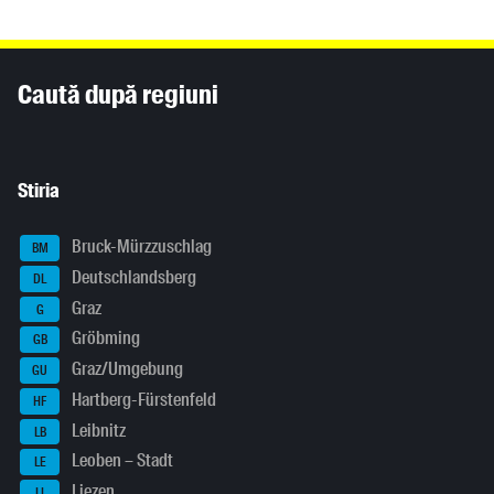
Inhaltsinformationen
Caută după regiuni
Stiria
Bruck-Mürzzuschlag
BM
Deutschlandsberg
DL
Graz
G
Gröbming
GB
Graz/Umgebung
GU
Hartberg-Fürstenfeld
HF
Leibnitz
LB
Leoben – Stadt
LE
Liezen
LI