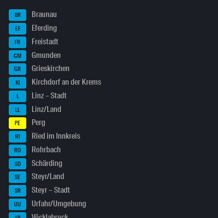
Braunau
BR
Eferding
EF
Freistadt
FR
Gmunden
GM
Grieskirchen
GR
Kirchdorf an der Krems
KI
Linz – Stadt
L
Linz/Land
LL
Perg
PE
Ried im Innkreis
RI
Rohrbach
RO
Schärding
SD
Steyr/Land
SE
Steyr – Stadt
SR
Urfahr/Umgebung
UU
Vöcklabruck
VB