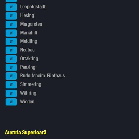
Leopoldstadt
W
Liesing
W
Margareten
W
Mariahilf
W
Meidling
W
Neubau
W
Ottakring
W
Penzing
W
Rudolfsheim-Fünfhaus
W
Simmering
W
Währing
W
Wieden
W
Austria Superioară