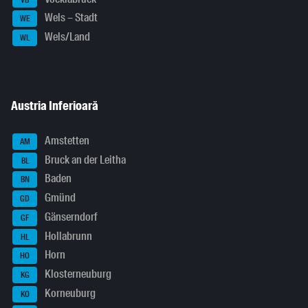
Wels – Stadt
WE
Wels/Land
WL
Austria Inferioară
Amstetten
AM
Bruck an der Leitha
BL
Baden
BN
Gmünd
GD
Gänserndorf
GF
Hollabrunn
HL
Horn
HO
Klosterneuburg
KG
Korneuburg
KO