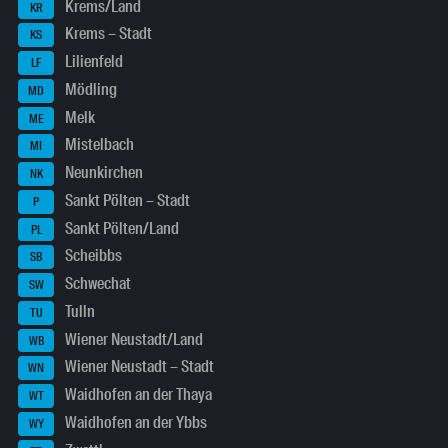
Krems/Land
KR
Krems – Stadt
KS
Lilienfeld
LF
Mödling
MD
Melk
ME
Mistelbach
MI
Neunkirchen
NK
Sankt Pölten – Stadt
P
Sankt Pölten/Land
PL
Scheibbs
SB
Schwechat
SW
Tulln
TU
Wiener Neustadt/Land
WB
Wiener Neustadt – Stadt
WN
Waidhofen an der Thaya
WT
Waidhofen an der Ybbs
WY