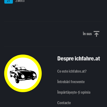
Zwettl
ZT
În sus
Derulați în
Despre ichfahre.at
Ce este ichfahre.at?
Întrebări frecvente
Împărtășește-ți opinia
Contacte