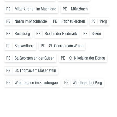
PE
Mitterkirchen im Machland
PE
Münzbach
PE
Naarn im Machlande
PE
Pabneukirchen
PE
Perg
PE
Rechberg
PE
Ried in der Riedmark
PE
Saxen
PE
Schwertberg
PE
St. Georgen am Walde
PE
St. Georgen an der Gusen
PE
St. Nikola an der Donau
PE
St. Thomas am Blasenstein
PE
Waldhausen im Strudengau
PE
Windhaag bei Perg