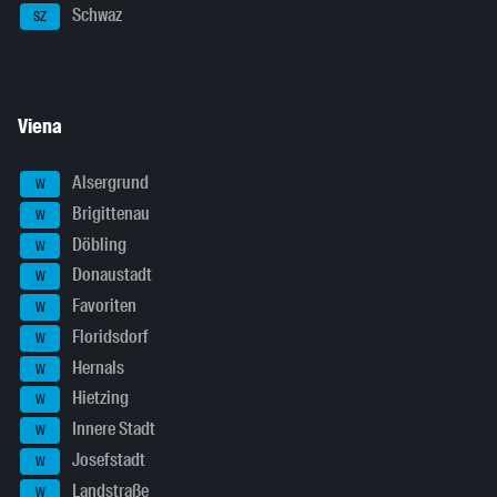
Schwaz
SZ
Viena
Alsergrund
W
Brigittenau
W
Döbling
W
Donaustadt
W
Favoriten
W
Floridsdorf
W
Hernals
W
Hietzing
W
Innere Stadt
W
Josefstadt
W
Landstraße
W