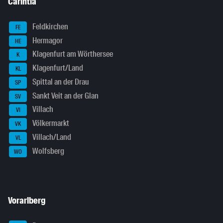
Carintia
Feldkirchen
FE
Hermagor
HE
Klagenfurt am Wörthersee
K
Klagenfurt/Land
KL
Spittal an der Drau
SP
Sankt Veit an der Glan
SV
Villach
VI
Völkermarkt
VK
Villach/Land
VL
Wolfsberg
WO
Vorarlberg