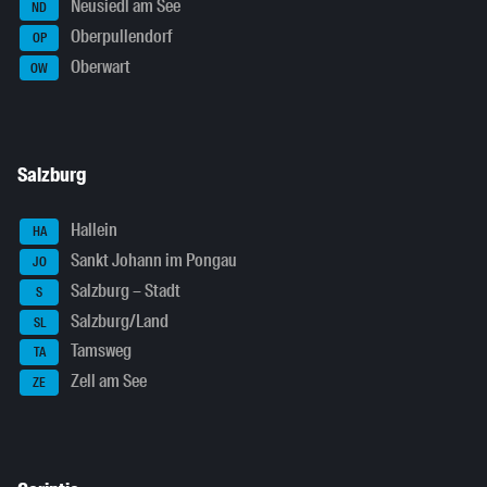
Neusiedl am See
ND
Oberpullendorf
OP
Oberwart
OW
Salzburg
Hallein
HA
Sankt Johann im Pongau
JO
Salzburg – Stadt
S
Salzburg/Land
SL
Tamsweg
TA
Zell am See
ZE