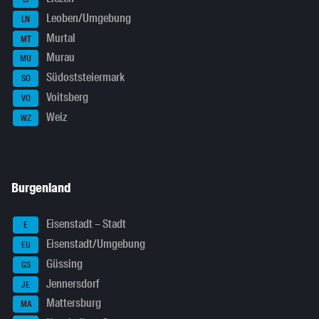
Leoben/Umgebung
LN
Murtal
MT
Murau
MU
Südoststeiermark
SO
Voitsberg
VO
Weiz
WZ
Burgenland
Eisenstadt – Stadt
E
Eisenstadt/Umgebung
EU
Güssing
GS
Jennersdorf
JE
Mattersburg
MA