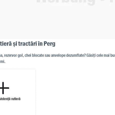
tieră și tractări în Perg
, rezervor gol, chei blocate sau anvelope dezumflate? Găsiți cele mai bu
imi.
istență rutieră