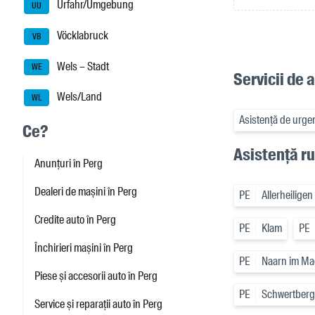
Urfahr/Umgebung
UU
Vöcklabruck
VB
Wels – Stadt
WE
Servicii de 
Wels/Land
WL
Asistență de urge
Ce?
Asistență ru
Anunțuri în Perg
Dealeri de mașini în Perg
PE
Allerheilige
Credite auto în Perg
PE
Klam
PE
Închirieri mașini în Perg
PE
Naarn im Ma
Piese și accesorii auto în Perg
PE
Schwertberg
Service și reparații auto în Perg