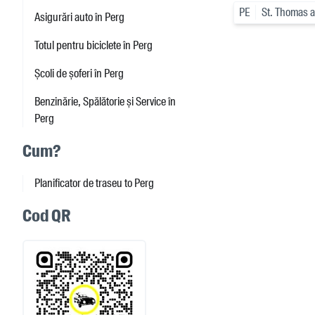
PE
St. Thomas 
Asigurări auto în Perg
Totul pentru biciclete în Perg
Școli de șoferi în Perg
Benzinărie, Spălătorie și Service în
Perg
Cum?
Planificator de traseu to Perg
Cod QR