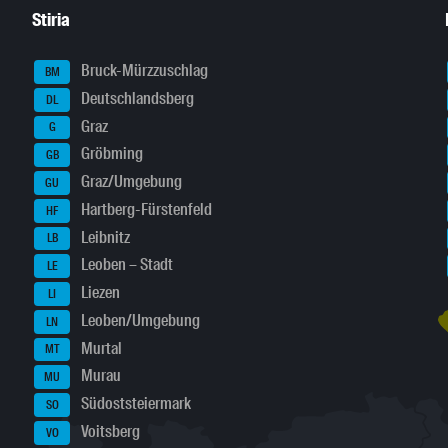
Stiria
Bruck-Mürzzuschlag
BM
Deutschlandsberg
DL
Graz
G
Gröbming
GB
Graz/Umgebung
GU
Hartberg-Fürstenfeld
HF
Leibnitz
LB
Leoben – Stadt
LE
Liezen
LI
Leoben/Umgebung
LN
Murtal
MT
Murau
MU
Südoststeiermark
SO
Voitsberg
VO