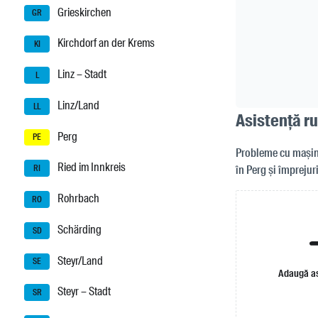
Grieskirchen
GR
Kirchdorf an der Krems
KI
Linz – Stadt
L
Linz/Land
LL
Asistență ru
Perg
PE
Probleme cu mașina
Ried im Innkreis
în Perg și împrejur
RI
Rohrbach
RO
Schärding
SD
Steyr/Land
SE
Adaugă as
Steyr – Stadt
SR