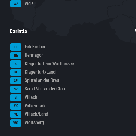
Weiz
WZ
Carintia
Feldkirchen
FE
Hermagor
HE
Klagenfurt am Wörthersee
K
Klagenfurt/Land
KL
Spittal an der Drau
SP
Sankt Veit an der Glan
SV
Villach
VI
Völkermarkt
VK
Villach/Land
VL
Wolfsberg
WO