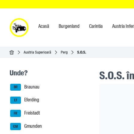
Acasă
Burgenland
Carintia
Austria Infe
Acasă
Austria Superioară
Perg
S.O.S.
Seitenleisten-Navigation
Unde?
S.O.S. î
Braunau
Header Ban
BR
Eferding
EF
Freistadt
FR
Gmunden
GM