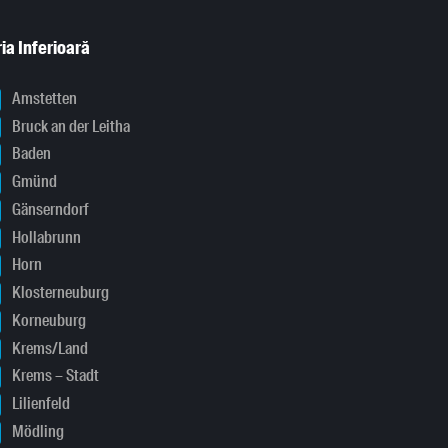
ia Inferioară
Amstetten
Bruck an der Leitha
Baden
Gmünd
Gänserndorf
Hollabrunn
Horn
Klosterneuburg
Korneuburg
Krems/Land
Krems – Stadt
Lilienfeld
Mödling