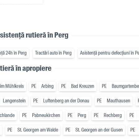
asistență rutieră în Perg
nță 24h în Perg
Tractări auto în Perg
Asistență pentru defecțiuni în P
tieră în apropiere
n im Mühlkreis
PE
Arbing
PE
Bad Kreuzen
PE
Baumgartenbe
Langenstein
PE
Luftenberg an der Donau
PE
Mauthausen
chlande
PE
Pabneukirchen
PE
Perg
PE
Rechberg
PE
PE
St. Georgen am Walde
PE
St. Georgen an der Gusen
PE