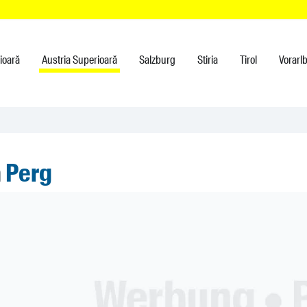
rioară
Austria Superioară
Salzburg
Stiria
Tirol
Vorarl
n
Perg
ner