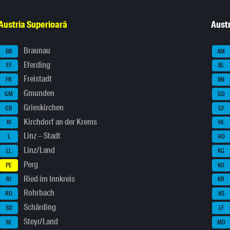
Austria Superioară
Austr
Braunau
BR
AM
Eferding
EF
BL
Freistadt
FR
BN
Gmunden
GM
GD
Grieskirchen
GR
GF
Kirchdorf an der Krems
KI
HL
Linz – Stadt
L
HO
Linz/Land
LL
KG
Perg
PE
KO
Ried im Innkreis
RI
KR
Rohrbach
RO
KS
Schärding
SD
LF
Steyr/Land
SE
MD