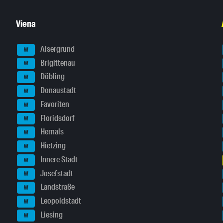
Viena
Alsergrund
W
Brigittenau
W
Döbling
W
Donaustadt
W
Favoriten
W
Floridsdorf
W
Hernals
W
Hietzing
W
Innere Stadt
W
Josefstadt
W
Landstraße
W
Leopoldstadt
W
Liesing
W