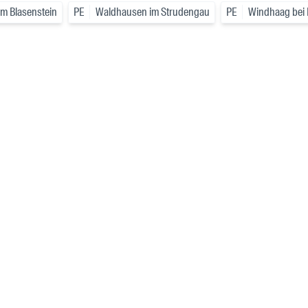
am Blasenstein
PE
Waldhausen im Strudengau
PE
Windhaag bei 