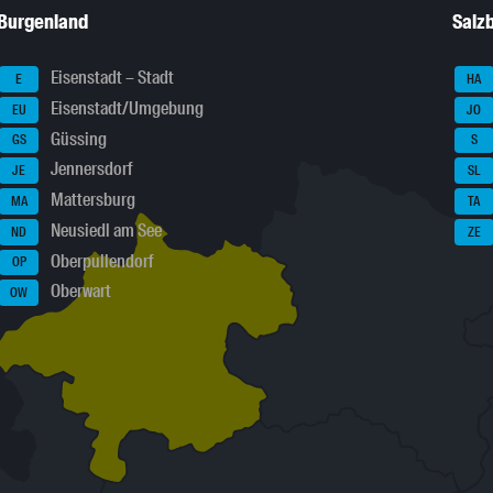
Burgenland
Salz
Eisenstadt – Stadt
E
HA
Eisenstadt/Umgebung
EU
JO
Güssing
GS
S
Jennersdorf
JE
SL
Mattersburg
MA
TA
Neusiedl am See
ND
ZE
Oberpullendorf
OP
Oberwart
OW