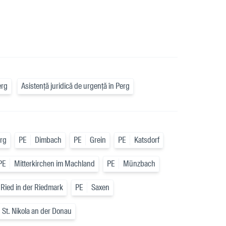
erg
Asistență juridică de urgență în Perg
rg
PE
Dimbach
PE
Grein
PE
Katsdorf
PE
Mitterkirchen im Machland
PE
Münzbach
Ried in der Riedmark
PE
Saxen
St. Nikola an der Donau