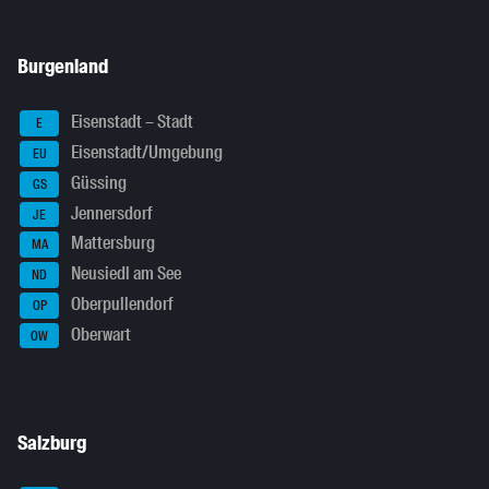
Burgenland
Eisenstadt – Stadt
E
Eisenstadt/Umgebung
EU
Güssing
GS
Jennersdorf
JE
Mattersburg
MA
Neusiedl am See
ND
Oberpullendorf
OP
Oberwart
OW
Salzburg