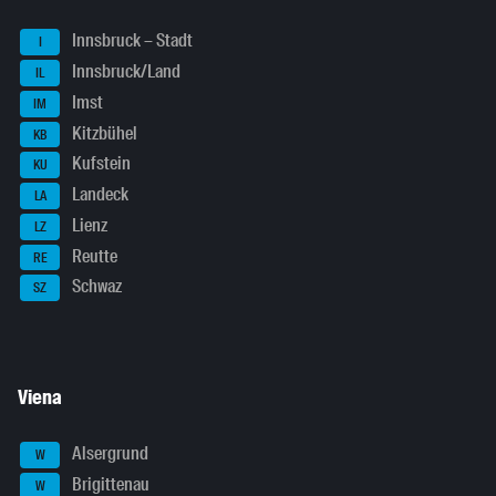
Innsbruck – Stadt
I
Innsbruck/Land
IL
Imst
IM
Kitzbühel
KB
Kufstein
KU
Landeck
LA
Lienz
LZ
Reutte
RE
Schwaz
SZ
Viena
Alsergrund
W
Brigittenau
W