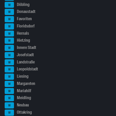
Döbling
W
Donaustadt
W
Favoriten
W
Floridsdorf
W
Hernals
W
Hietzing
W
Innere Stadt
W
Josefstadt
W
Landstraße
W
Leopoldstadt
W
Liesing
W
Margareten
W
Mariahilf
W
Meidling
W
Neubau
W
Ottakring
W