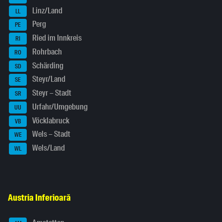
Linz/Land
LL
Perg
PE
Ried im Innkreis
RI
Rohrbach
RO
Schärding
SD
Steyr/Land
SE
Steyr – Stadt
SR
Urfahr/Umgebung
UU
Vöcklabruck
VB
Wels – Stadt
WE
Wels/Land
WL
Austria Inferioară