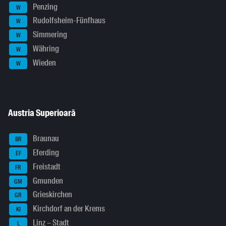
Penzing
W
Rudolfsheim-Fünfhaus
W
Simmering
W
Währing
W
Wieden
W
Austria Superioară
Braunau
BR
Eferding
EF
Freistadt
FR
Gmunden
GM
Grieskirchen
GR
Kirchdorf an der Krems
KI
Linz – Stadt
L