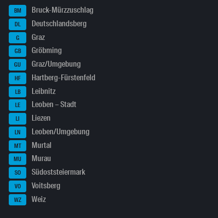
Bruck-Mürzzuschlag
BM
Deutschlandsberg
DL
Graz
G
Gröbming
GB
Graz/Umgebung
GU
Hartberg-Fürstenfeld
HF
Leibnitz
LB
Leoben – Stadt
LE
Liezen
LI
Leoben/Umgebung
LN
Murtal
MT
Murau
MU
Südoststeiermark
SO
Voitsberg
VO
Weiz
WZ