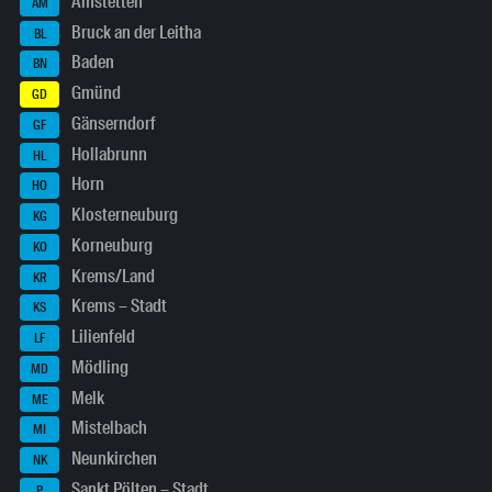
Amstetten
AM
Bruck an der Leitha
BL
Baden
BN
Gmünd
GD
Gänserndorf
GF
Hollabrunn
HL
Horn
HO
Klosterneuburg
KG
Korneuburg
KO
Krems/Land
KR
Krems – Stadt
KS
Lilienfeld
LF
Mödling
MD
Melk
ME
Mistelbach
MI
Neunkirchen
NK
Sankt Pölten – Stadt
P