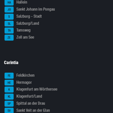
Hallein
HA
Sankt Johann im Pongau
JO
Salzburg – Stadt
S
Salzburg/Land
SL
Tamsweg
TA
Zell am See
ZE
Carintia
Feldkirchen
FE
Hermagor
HE
Klagenfurt am Wörthersee
K
Klagenfurt/Land
KL
Spittal an der Drau
SP
Sankt Veit an der Glan
SV