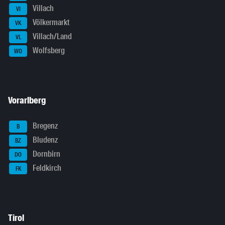
Villach
VI
Völkermarkt
VK
Villach/Land
VL
Wolfsberg
WO
Vorarlberg
Bregenz
B
Bludenz
BZ
Dornbirn
DO
Feldkirch
FK
Tirol