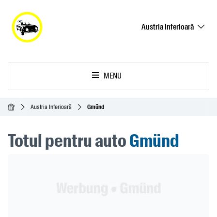
Austria Inferioară
MENU
Acasă
Austria Inferioară
Gmünd
Totul pentru auto
Gmünd
Header Banner