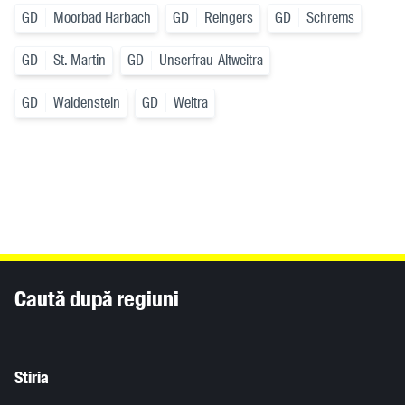
GD
Moorbad Harbach
GD
Reingers
GD
Schrems
GD
St. Martin
GD
Unserfrau-Altweitra
GD
Waldenstein
GD
Weitra
Inhaltsinformationen
Caută după regiuni
Stiria