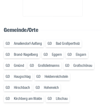
Gemeinde/Orte
GD
Amaliendorf-Aalfang
GD
Bad Großpertholz
GD
Brand-Nagelberg
GD
Eggern
GD
Eisgarn
GD
Gmünd
GD
Großdietmanns
GD
Großschönau
GD
Haugschlag
GD
Heidenreichstein
GD
Hirschbach
GD
Hoheneich
GD
Kirchberg am Walde
GD
Litschau