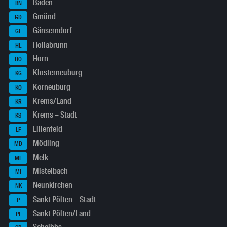
Baden
BN
Gmünd
GD
Gänserndorf
GF
Hollabrunn
HL
Horn
HO
Klosterneuburg
KG
Korneuburg
KO
Krems/Land
KR
Krems – Stadt
KS
Lilienfeld
LF
Mödling
MD
Melk
ME
Mistelbach
MI
Neunkirchen
NK
Sankt Pölten – Stadt
P
Sankt Pölten/Land
PL