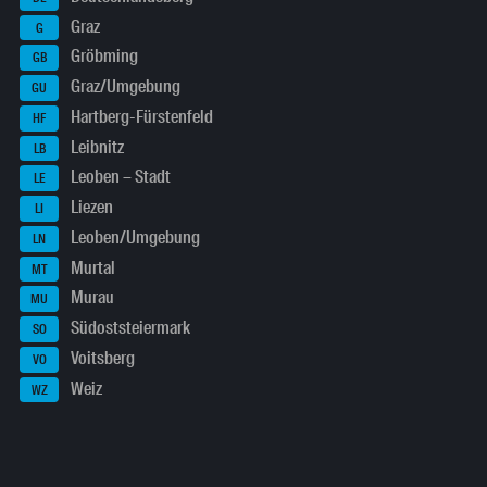
Graz
G
Gröbming
GB
Graz/Umgebung
GU
Hartberg-Fürstenfeld
HF
Leibnitz
LB
Leoben – Stadt
LE
Liezen
LI
Leoben/Umgebung
LN
Murtal
MT
Murau
MU
Südoststeiermark
SO
Voitsberg
VO
Weiz
WZ