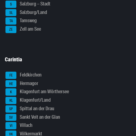
Salzburg – Stadt
S
Salzburg/Land
SL
Tamsweg
TA
Zell am See
ZE
Carintia
Feldkirchen
FE
Hermagor
HE
Klagenfurt am Wörthersee
K
Klagenfurt/Land
KL
Spittal an der Drau
SP
Sankt Veit an der Glan
SV
Villach
VI
Völkermarkt
VK