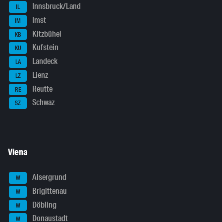
Innsbruck/Land
IL
Imst
IM
Kitzbühel
KB
Kufstein
KU
Landeck
LA
Lienz
LZ
Reutte
RE
Schwaz
SZ
Viena
Alsergrund
W
Brigittenau
W
Döbling
W
Donaustadt
W