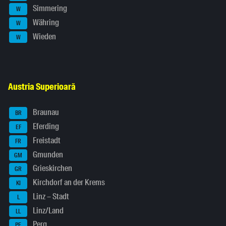
Simmering
W
Währing
W
Wieden
W
Austria Superioară
Braunau
BR
Eferding
EF
Freistadt
FR
Gmunden
GM
Grieskirchen
GR
Kirchdorf an der Krems
KI
Linz – Stadt
L
Linz/Land
LL
Perg
PE