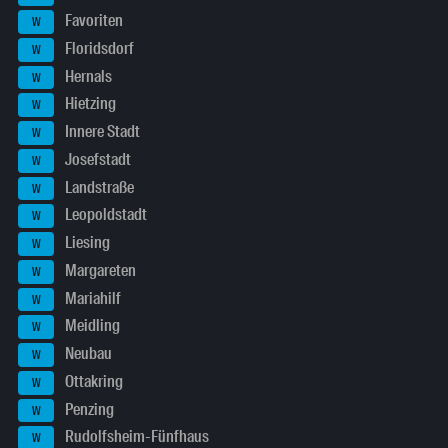
Favoriten
W
Floridsdorf
W
Hernals
W
Hietzing
W
Innere Stadt
W
Josefstadt
W
Landstraße
W
Leopoldstadt
W
Liesing
W
Margareten
W
Mariahilf
W
Meidling
W
Neubau
W
Ottakring
W
Penzing
W
Rudolfsheim-Fünfhaus
W