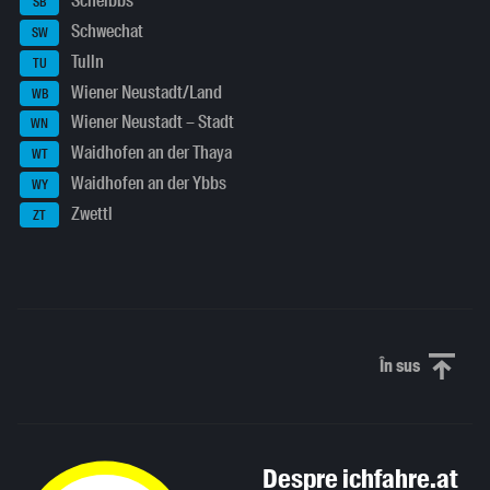
Scheibbs
SB
Schwechat
SW
Tulln
TU
Wiener Neustadt/Land
WB
Wiener Neustadt – Stadt
WN
Waidhofen an der Thaya
WT
Waidhofen an der Ybbs
WY
Zwettl
ZT
În sus
Derulați în
Despre ichfahre.at