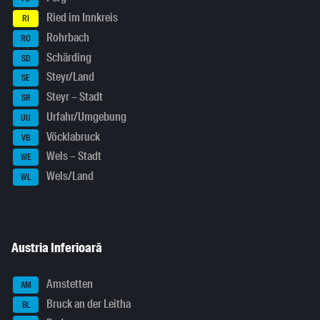
Ried im Innkreis
RI
Rohrbach
RO
Schärding
SD
Steyr/Land
SE
Steyr – Stadt
SR
Urfahr/Umgebung
UU
Vöcklabruck
VB
Wels – Stadt
WE
Wels/Land
WL
Austria Inferioară
Amstetten
AM
Bruck an der Leitha
BL