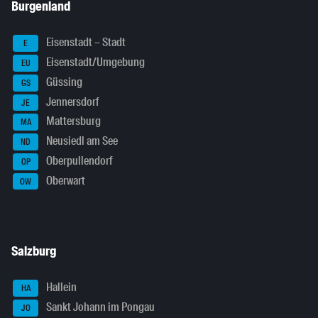
Burgenland
Eisenstadt – Stadt
E
Eisenstadt/Umgebung
EU
Güssing
GS
Jennersdorf
JE
Mattersburg
MA
Neusiedl am See
ND
Oberpullendorf
OP
Oberwart
OW
Salzburg
Hallein
HA
Sankt Johann im Pongau
JO