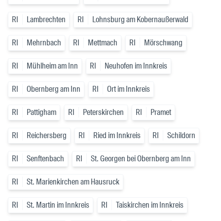
RI
Lambrechten
RI
Lohnsburg am Kobernaußerwald
RI
Mehrnbach
RI
Mettmach
RI
Mörschwang
RI
Mühlheim am Inn
RI
Neuhofen im Innkreis
RI
Obernberg am Inn
RI
Ort im Innkreis
RI
Pattigham
RI
Peterskirchen
RI
Pramet
RI
Reichersberg
RI
Ried im Innkreis
RI
Schildorn
RI
Senftenbach
RI
St. Georgen bei Obernberg am Inn
RI
St. Marienkirchen am Hausruck
RI
St. Martin im Innkreis
RI
Taiskirchen im Innkreis