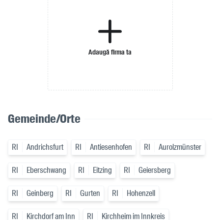
Adaugă firma ta
Gemeinde/Orte
RI
Andrichsfurt
RI
Antiesenhofen
RI
Aurolzmünster
RI
Eberschwang
RI
Eitzing
RI
Geiersberg
RI
Geinberg
RI
Gurten
RI
Hohenzell
RI
Kirchdorf am Inn
RI
Kirchheim im Innkreis