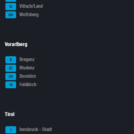
Villach/Land
VL
Wolfsberg
WO
Vorarlberg
Bregenz
B
Bludenz
BZ
Dornbirn
DO
Feldkirch
FK
Tirol
Innsbruck – Stadt
I