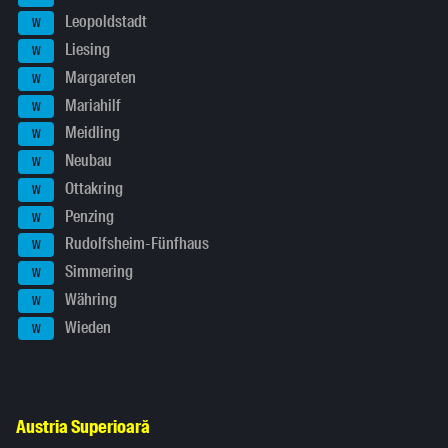
Leopoldstadt
W
Liesing
W
Margareten
W
Mariahilf
W
Meidling
W
Neubau
W
Ottakring
W
Penzing
W
Rudolfsheim-Fünfhaus
W
Simmering
W
Währing
W
Wieden
W
Austria Superioară