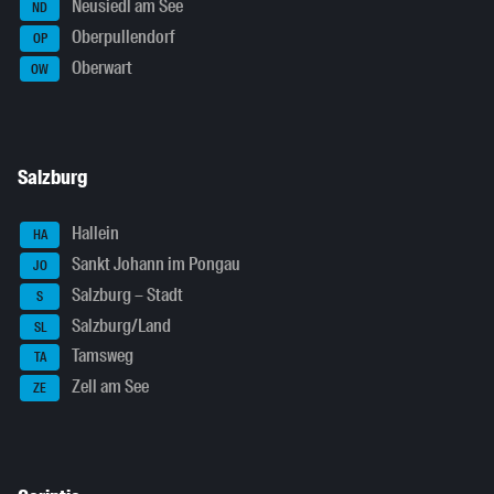
Neusiedl am See
ND
Oberpullendorf
OP
Oberwart
OW
Salzburg
Hallein
HA
Sankt Johann im Pongau
JO
Salzburg – Stadt
S
Salzburg/Land
SL
Tamsweg
TA
Zell am See
ZE