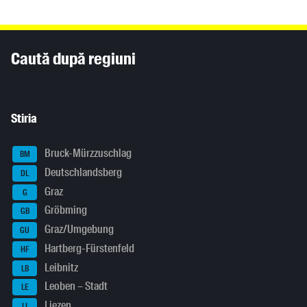
Inhaltsinformationen
Caută după regiuni
Stiria
Bruck-Mürzzuschlag
BM
Deutschlandsberg
DL
Graz
G
Gröbming
GB
Graz/Umgebung
GU
Hartberg-Fürstenfeld
HF
Leibnitz
LB
Leoben – Stadt
LE
Liezen
LI