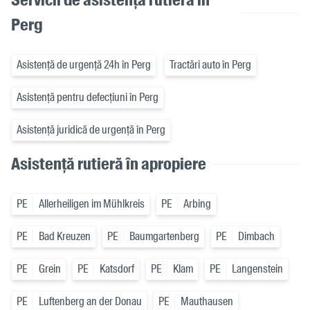
Perg
Asistență de urgență 24h în Perg
Tractări auto în Perg
Asistență pentru defecțiuni în Perg
Asistență juridică de urgență în Perg
Asistență rutieră în apropiere
PE
Allerheiligen im Mühlkreis
PE
Arbing
PE
Bad Kreuzen
PE
Baumgartenberg
PE
Dimbach
PE
Grein
PE
Katsdorf
PE
Klam
PE
Langenstein
PE
Luftenberg an der Donau
PE
Mauthausen