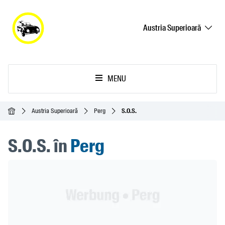
Austria Superioară
MENU
Acasă
Austria Superioară
Perg
S.O.S.
S.O.S. în
Perg
Header Banner