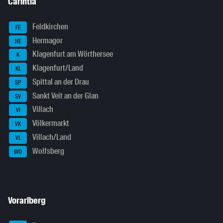
Carintia
Feldkirchen
FE
Hermagor
HE
Klagenfurt am Wörthersee
K
Klagenfurt/Land
KL
Spittal an der Drau
SP
Sankt Veit an der Glan
SV
Villach
VI
Völkermarkt
VK
Villach/Land
VL
Wolfsberg
WO
Vorarlberg