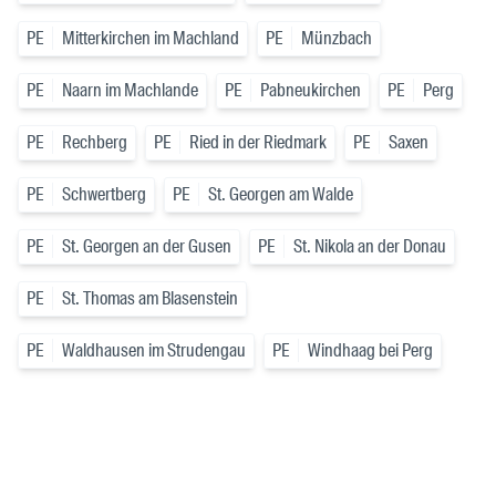
PE
Mitterkirchen im Machland
PE
Münzbach
PE
Naarn im Machlande
PE
Pabneukirchen
PE
Perg
PE
Rechberg
PE
Ried in der Riedmark
PE
Saxen
PE
Schwertberg
PE
St. Georgen am Walde
PE
St. Georgen an der Gusen
PE
St. Nikola an der Donau
PE
St. Thomas am Blasenstein
PE
Waldhausen im Strudengau
PE
Windhaag bei Perg