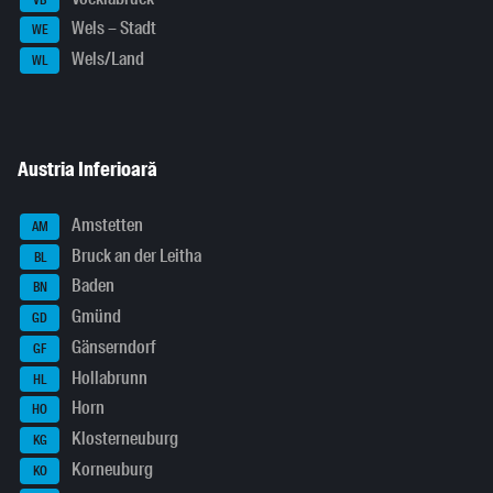
Wels – Stadt
WE
Wels/Land
WL
Austria Inferioară
Amstetten
AM
Bruck an der Leitha
BL
Baden
BN
Gmünd
GD
Gänserndorf
GF
Hollabrunn
HL
Horn
HO
Klosterneuburg
KG
Korneuburg
KO