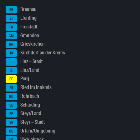
Braunau
BR
Eferding
EF
Freistadt
FR
Gmunden
GM
Grieskirchen
GR
Kirchdorf an der Krems
KI
Linz – Stadt
L
Linz/Land
LL
Perg
PE
Ried im Innkreis
RI
Rohrbach
RO
Schärding
SD
Steyr/Land
SE
Steyr – Stadt
SR
Urfahr/Umgebung
UU
Vöcklabruck
VB