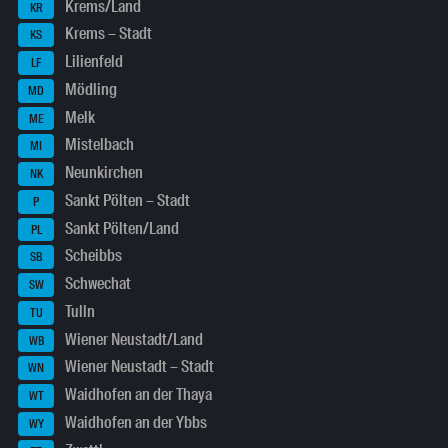
Krems/Land
KR
Krems – Stadt
KS
Lilienfeld
LF
Mödling
MD
Melk
ME
Mistelbach
MI
Neunkirchen
NK
Sankt Pölten – Stadt
P
Sankt Pölten/Land
PL
Scheibbs
SB
Schwechat
SW
Tulln
TU
Wiener Neustadt/Land
WB
Wiener Neustadt – Stadt
WN
Waidhofen an der Thaya
WT
Waidhofen an der Ybbs
WY