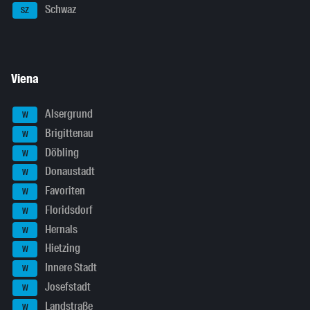
Schwaz
SZ
Viena
Alsergrund
W
Brigittenau
W
Döbling
W
Donaustadt
W
Favoriten
W
Floridsdorf
W
Hernals
W
Hietzing
W
Innere Stadt
W
Josefstadt
W
Landstraße
W