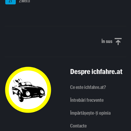
Zwettl
ZT
În sus
Derulați în
Despre ichfahre.at
Ce este ichfahre.at?
Întrebări frecvente
Împărtășește-ți opinia
Contacte