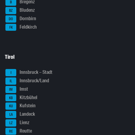
Bregenz
B
Bludenz
BZ
Dornbirn
DO
Feldkirch
FK
Tirol
Innsbruck – Stadt
I
Innsbruck/Land
IL
Imst
IM
Kitzbühel
KB
Kufstein
KU
Landeck
LA
Lienz
LZ
Reutte
RE