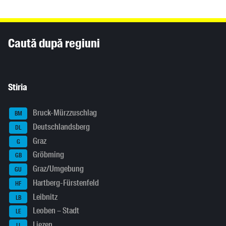
Inhaltsinformationen
Caută după regiuni
Stiria
Bruck-Mürzzuschlag
BM
Deutschlandsberg
DL
Graz
G
Gröbming
GB
Graz/Umgebung
GU
Hartberg-Fürstenfeld
HF
Leibnitz
LB
Leoben – Stadt
LE
Liezen
LI