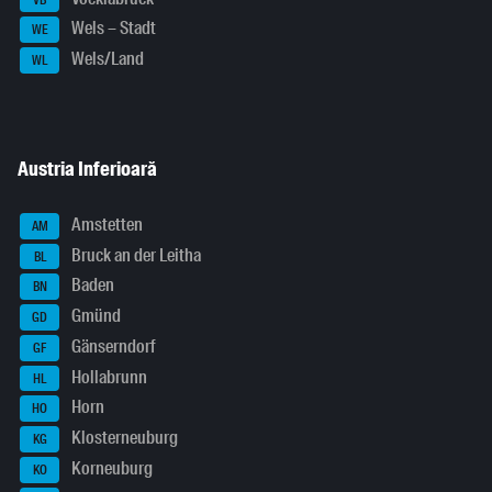
Wels – Stadt
WE
Wels/Land
WL
Austria Inferioară
Amstetten
AM
Bruck an der Leitha
BL
Baden
BN
Gmünd
GD
Gänserndorf
GF
Hollabrunn
HL
Horn
HO
Klosterneuburg
KG
Korneuburg
KO