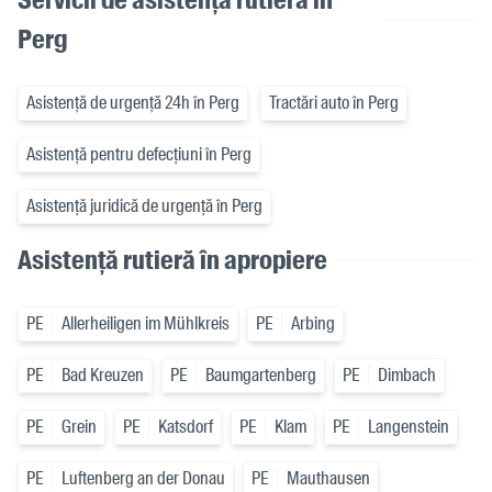
Perg
Asistență de urgență 24h în Perg
Tractări auto în Perg
Asistență pentru defecțiuni în Perg
Asistență juridică de urgență în Perg
Asistență rutieră în apropiere
PE
Allerheiligen im Mühlkreis
PE
Arbing
PE
Bad Kreuzen
PE
Baumgartenberg
PE
Dimbach
PE
Grein
PE
Katsdorf
PE
Klam
PE
Langenstein
PE
Luftenberg an der Donau
PE
Mauthausen