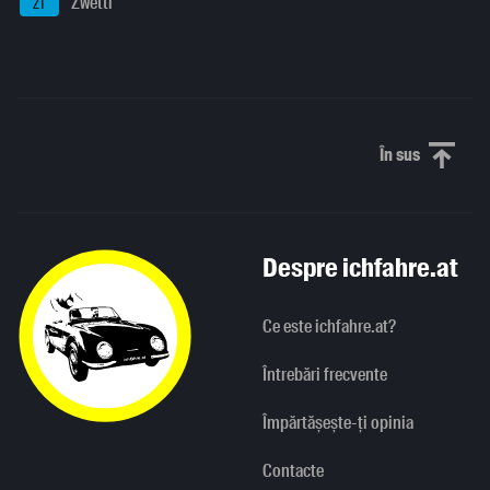
Zwettl
ZT
În sus
Derulați în
Despre ichfahre.at
Ce este ichfahre.at?
Întrebări frecvente
Împărtășește-ți opinia
Contacte