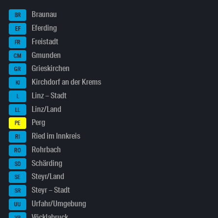
Braunau
BR
Eferding
EF
Freistadt
FR
Gmunden
GM
Grieskirchen
GR
Kirchdorf an der Krems
KI
Linz – Stadt
L
Linz/Land
LL
Perg
PE
Ried im Innkreis
RI
Rohrbach
RO
Schärding
SD
Steyr/Land
SE
Steyr – Stadt
SR
Urfahr/Umgebung
UU
Vöcklabruck
VB