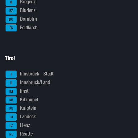
Bregenz
B
Bludenz
BZ
Dornbirn
DO
Feldkirch
FK
Tirol
Innsbruck – Stadt
I
Innsbruck/Land
IL
Imst
IM
Kitzbühel
KB
Kufstein
KU
Landeck
LA
Lienz
LZ
Reutte
RE