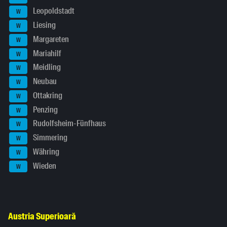
Leopoldstadt
W
Liesing
W
Margareten
W
Mariahilf
W
Meidling
W
Neubau
W
Ottakring
W
Penzing
W
Rudolfsheim-Fünfhaus
W
Simmering
W
Währing
W
Wieden
W
Austria Superioară