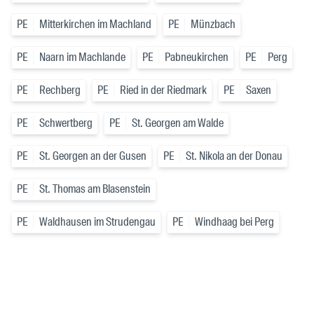
PE
Mitterkirchen im Machland
PE
Münzbach
PE
Naarn im Machlande
PE
Pabneukirchen
PE
Perg
PE
Rechberg
PE
Ried in der Riedmark
PE
Saxen
PE
Schwertberg
PE
St. Georgen am Walde
PE
St. Georgen an der Gusen
PE
St. Nikola an der Donau
PE
St. Thomas am Blasenstein
PE
Waldhausen im Strudengau
PE
Windhaag bei Perg