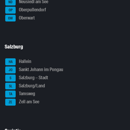
Neusiedl am See
ND
Oberpullendorf
OP
Oberwart
OW
Salzburg
Hallein
HA
Sankt Johann im Pongau
JO
Salzburg – Stadt
S
Salzburg/Land
SL
Tamsweg
TA
Zell am See
ZE