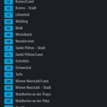
Krems/Land
KR
Krems – Stadt
KS
Lilienfeld
LF
Mödling
MD
Melk
ME
Mistelbach
MI
Neunkirchen
NK
Sankt Pölten – Stadt
P
Sankt Pölten/Land
PL
Scheibbs
SB
Schwechat
SW
Tulln
TU
Wiener Neustadt/Land
WB
Wiener Neustadt – Stadt
WN
Waidhofen an der Thaya
WT
Waidhofen an der Ybbs
WY