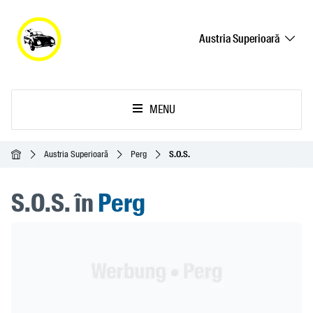
Austria Superioară
MENU
Acasă
Austria Superioară
Perg
S.O.S.
S.O.S. în
Perg
Header Banner