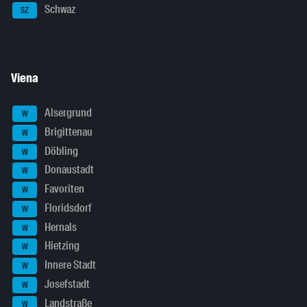
Schwaz
SZ
Viena
Alsergrund
W
Brigittenau
W
Döbling
W
Donaustadt
W
Favoriten
W
Floridsdorf
W
Hernals
W
Hietzing
W
Innere Stadt
W
Josefstadt
W
Landstraße
W