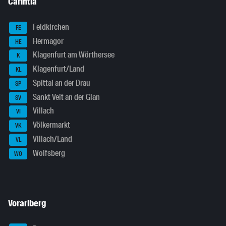
Carintia
Feldkirchen
FE
Hermagor
HE
Klagenfurt am Wörthersee
K
Klagenfurt/Land
KL
Spittal an der Drau
SP
Sankt Veit an der Glan
SV
Villach
VI
Völkermarkt
VK
Villach/Land
VL
Wolfsberg
WO
Vorarlberg