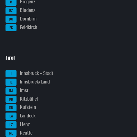
Bregenz
B
Bludenz
BZ
Dornbirn
DO
Feldkirch
FK
Tirol
Innsbruck – Stadt
I
Innsbruck/Land
IL
Imst
IM
Kitzbühel
KB
Kufstein
KU
Landeck
LA
Lienz
LZ
Reutte
RE