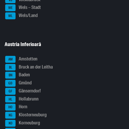
Wels – Stadt
WE
Wels/Land
WL
Austria Inferioară
Amstetten
AM
Bruck an der Leitha
BL
Baden
BN
Gmünd
GD
Gänserndorf
GF
Hollabrunn
HL
Horn
HO
Klosterneuburg
KG
Korneuburg
KO