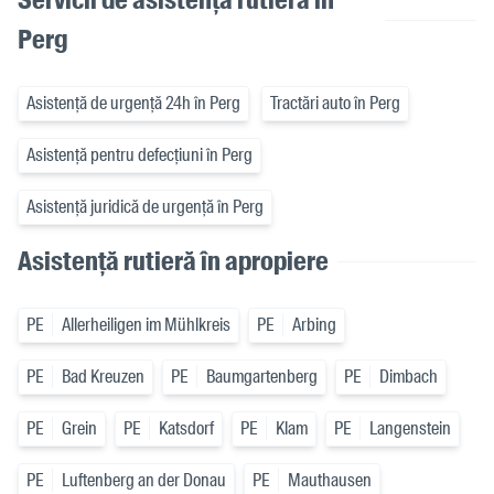
Perg
Asistență de urgență 24h în Perg
Tractări auto în Perg
Asistență pentru defecțiuni în Perg
Asistență juridică de urgență în Perg
Asistență rutieră în apropiere
PE
Allerheiligen im Mühlkreis
PE
Arbing
PE
Bad Kreuzen
PE
Baumgartenberg
PE
Dimbach
PE
Grein
PE
Katsdorf
PE
Klam
PE
Langenstein
PE
Luftenberg an der Donau
PE
Mauthausen