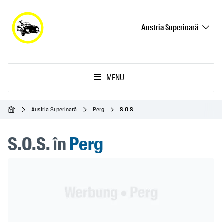
Austria Superioară
MENU
Acasă
Austria Superioară
Perg
S.O.S.
S.O.S. în
Perg
Header Banner