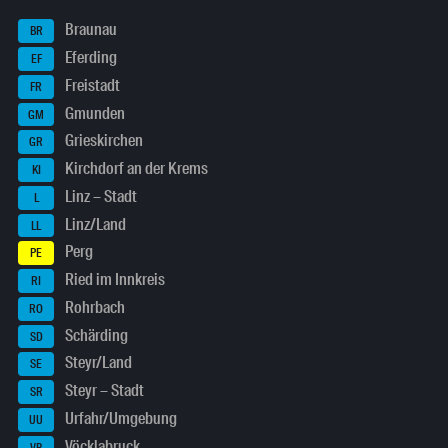
Braunau
BR
Eferding
EF
Freistadt
FR
Gmunden
GM
Grieskirchen
GR
Kirchdorf an der Krems
KI
Linz – Stadt
L
Linz/Land
LL
Perg
PE
Ried im Innkreis
RI
Rohrbach
RO
Schärding
SD
Steyr/Land
SE
Steyr – Stadt
SR
Urfahr/Umgebung
UU
Vöcklabruck
VB