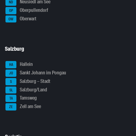
Neusiedl am See
ND
Oberpullendorf
OP
Oberwart
OW
Salzburg
Hallein
HA
Sankt Johann im Pongau
JO
Salzburg – Stadt
S
Salzburg/Land
SL
Tamsweg
TA
Zell am See
ZE