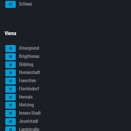
Schwaz
SZ
Viena
Alsergrund
W
Brigittenau
W
Döbling
W
Donaustadt
W
Favoriten
W
Floridsdorf
W
Hernals
W
Hietzing
W
Innere Stadt
W
Josefstadt
W
Landstraße
W