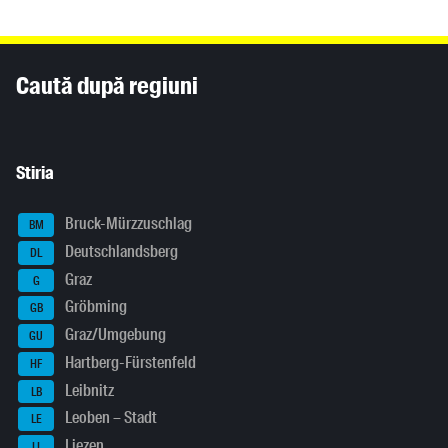
Inhaltsinformationen
Caută după regiuni
Stiria
Bruck-Mürzzuschlag
BM
Deutschlandsberg
DL
Graz
G
Gröbming
GB
Graz/Umgebung
GU
Hartberg-Fürstenfeld
HF
Leibnitz
LB
Leoben – Stadt
LE
Liezen
LI