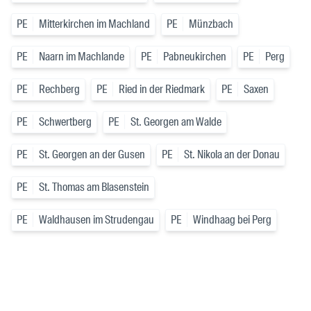
PE
Mitterkirchen im Machland
PE
Münzbach
PE
Naarn im Machlande
PE
Pabneukirchen
PE
Perg
PE
Rechberg
PE
Ried in der Riedmark
PE
Saxen
PE
Schwertberg
PE
St. Georgen am Walde
PE
St. Georgen an der Gusen
PE
St. Nikola an der Donau
PE
St. Thomas am Blasenstein
PE
Waldhausen im Strudengau
PE
Windhaag bei Perg