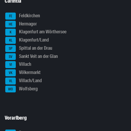
Carintia
Feldkirchen
FE
Hermagor
HE
Klagenfurt am Wörthersee
K
Klagenfurt/Land
KL
Spittal an der Drau
SP
Sankt Veit an der Glan
SV
Villach
VI
Völkermarkt
VK
Villach/Land
VL
Wolfsberg
WO
Vorarlberg