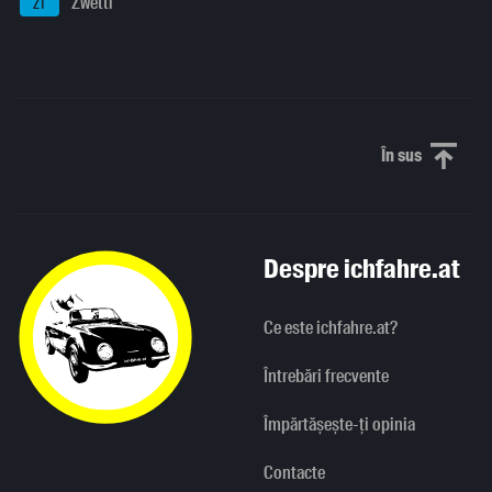
Zwettl
ZT
În sus
Derulați în
Despre ichfahre.at
Ce este ichfahre.at?
Întrebări frecvente
Împărtășește-ți opinia
Contacte