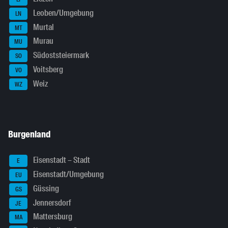
Leoben/Umgebung
LN
Murtal
MT
Murau
MU
Südoststeiermark
SO
Voitsberg
VO
Weiz
WZ
Burgenland
Eisenstadt – Stadt
E
Eisenstadt/Umgebung
EU
Güssing
GS
Jennersdorf
JE
Mattersburg
MA