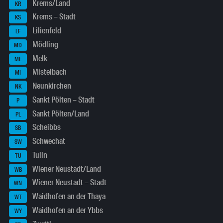
Krems/Land
KR
Krems – Stadt
KS
Lilienfeld
LF
Mödling
MD
Melk
ME
Mistelbach
MI
Neunkirchen
NK
Sankt Pölten – Stadt
P
Sankt Pölten/Land
PL
Scheibbs
SB
Schwechat
SW
Tulln
TU
Wiener Neustadt/Land
WB
Wiener Neustadt – Stadt
WN
Waidhofen an der Thaya
WT
Waidhofen an der Ybbs
WY