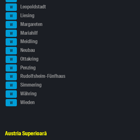
Leopoldstadt
W
Liesing
W
Margareten
W
Mariahilf
W
Meidling
W
Neubau
W
Ottakring
W
Penzing
W
Rudolfsheim-Fünfhaus
W
Simmering
W
Währing
W
Wieden
W
Austria Superioară