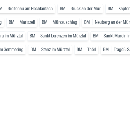
M
Breitenau am Hochlantsch
BM
Bruck an der Mur
BM
Kapfe
g
BM
Mariazell
BM
Mürzzuschlag
BM
Neuberg an der Mür
ra im Mürztal
BM
Sankt Lorenzen im Mürztal
BM
Sankt Marein i
am Semmering
BM
Stanz im Mürztal
BM
Thörl
BM
Tragöß-S