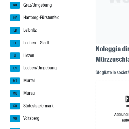
Graz/Umgebung
GU
Hartberg-Fürstenfeld
HF
Leibnitz
LB
Leoben – Stadt
LE
Noleggia dir
Liezen
LI
Mürzzuschl
Leoben/Umgebung
LN
Sfogliate le societ
Murtal
MT
Murau
MU
Südoststeiermark
SO
Aggiungi
Voitsberg
VO
auto