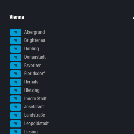
Vienna
Alsergrund
W
Brigittenau
W
Döbling
W
Donaustadt
W
Favoriten
W
Floridsdorf
W
Hernals
W
Hietzing
W
Innere Stadt
W
Josefstadt
W
Landstraße
W
Leopoldstadt
W
Liesing
W