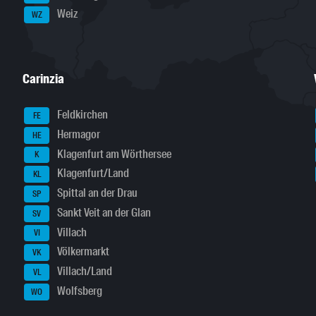
Weiz
WZ
Carinzia
Feldkirchen
FE
Hermagor
HE
Klagenfurt am Wörthersee
K
Klagenfurt/Land
KL
Spittal an der Drau
SP
Sankt Veit an der Glan
SV
Villach
VI
Völkermarkt
VK
Villach/Land
VL
Wolfsberg
WO