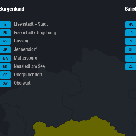
Burgenland
Sali
Eisenstadt – Stadt
E
HA
Eisenstadt/Umgebung
EU
JO
Güssing
GS
S
Jennersdorf
JE
SL
Mattersburg
MA
TA
Neusiedl am See
ND
ZE
Oberpullendorf
OP
Oberwart
OW