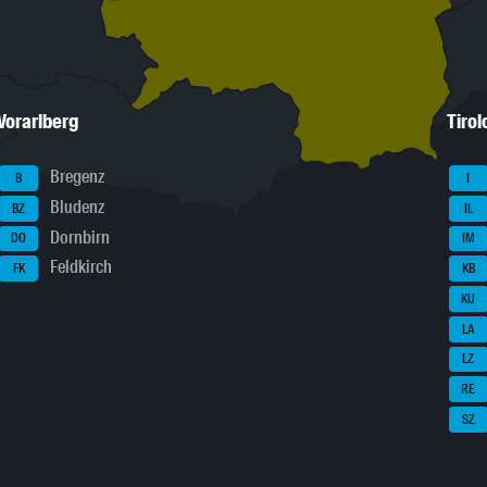
Vorarlberg
Tirol
Bregenz
B
I
Bludenz
BZ
IL
Dornbirn
DO
IM
Feldkirch
FK
KB
KU
LA
LZ
RE
SZ