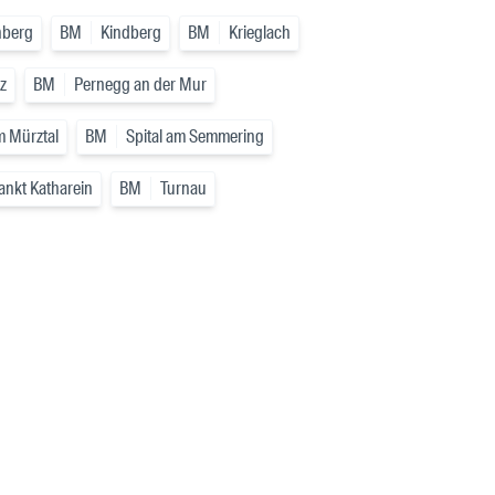
nberg
BM
Kindberg
BM
Krieglach
z
BM
Pernegg an der Mur
m Mürztal
BM
Spital am Semmering
ankt Katharein
BM
Turnau