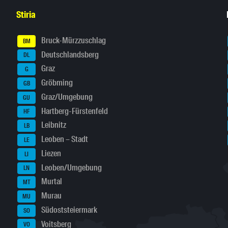
Stiria
Bruck-Mürzzuschlag
BM
Deutschlandsberg
DL
Graz
G
Gröbming
GB
Graz/Umgebung
GU
Hartberg-Fürstenfeld
HF
Leibnitz
LB
Leoben – Stadt
LE
Liezen
LI
Leoben/Umgebung
LN
Murtal
MT
Murau
MU
Südoststeiermark
SO
Voitsberg
VO