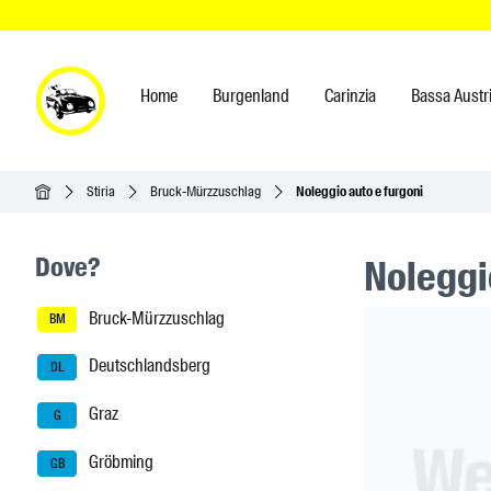
Home
Burgenland
Carinzia
Bassa Austr
Home
Stiria
Bruck-Mürzzuschlag
Noleggio auto e furgoni
Seitenleisten-Navigation
Dove?
Noleggio
Bruck-Mürzzuschlag
Header Ban
BM
Deutschlandsberg
DL
Graz
G
Gröbming
GB