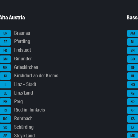
Alta Austria
Bass
Braunau
BR
AM
Eferding
EF
BL
Freistadt
FR
BN
Gmunden
GM
GD
Grieskirchen
GR
GF
Kirchdorf an der Krems
KI
HL
Linz – Stadt
L
HO
Linz/Land
LL
KG
Perg
PE
KO
Ried im Innkreis
RI
KR
Rohrbach
RO
KS
Schärding
SD
LF
Steyr/Land
SE
MD