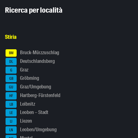
Inhaltsinformationen
Ricerca per località
Stiria
Bruck-Mürzzuschlag
BM
Deutschlandsberg
DL
Graz
G
Gröbming
GB
Graz/Umgebung
GU
Hartberg-Fürstenfeld
HF
Leibnitz
LB
Leoben – Stadt
LE
Liezen
LI
Leoben/Umgebung
LN