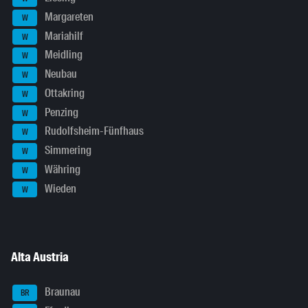
Margareten
W
Mariahilf
W
Meidling
W
Neubau
W
Ottakring
W
Penzing
W
Rudolfsheim-Fünfhaus
W
Simmering
W
Währing
W
Wieden
W
Alta Austria
Braunau
BR