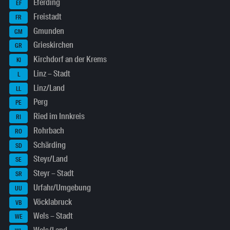
Eferding
EF
Freistadt
FR
Gmunden
GM
Grieskirchen
GR
Kirchdorf an der Krems
KI
Linz – Stadt
L
Linz/Land
LL
Perg
PE
Ried im Innkreis
RI
Rohrbach
RO
Schärding
SD
Steyr/Land
SE
Steyr – Stadt
SR
Urfahr/Umgebung
UU
Vöcklabruck
VB
Wels – Stadt
WE