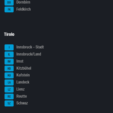
Dornbirn
DO
Feldkirch
FK
Tirolo
Innsbruck – Stadt
I
Innsbruck/Land
IL
Imst
IM
Kitzbühel
KB
Kufstein
KU
Landeck
LA
Lienz
LZ
Reutte
RE
Schwaz
SZ