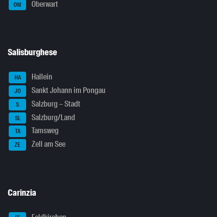
Oberwart
OW
Salisburghese
Hallein
HA
Sankt Johann im Pongau
JO
Salzburg – Stadt
S
Salzburg/Land
SL
Tamsweg
TA
Zell am See
ZE
Carinzia