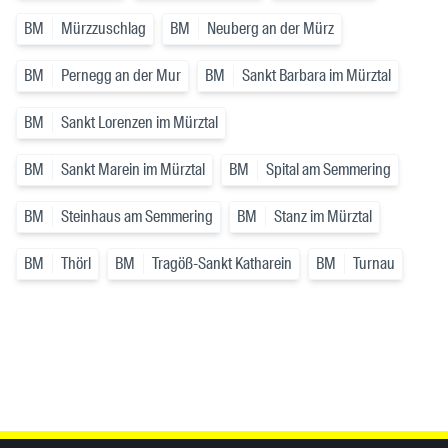
BM
Mürzzuschlag
BM
Neuberg an der Mürz
BM
Pernegg an der Mur
BM
Sankt Barbara im Mürztal
BM
Sankt Lorenzen im Mürztal
BM
Sankt Marein im Mürztal
BM
Spital am Semmering
BM
Steinhaus am Semmering
BM
Stanz im Mürztal
BM
Thörl
BM
Tragöß-Sankt Katharein
BM
Turnau