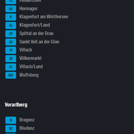
Feldkirchen
FE
Hermagor
HE
Klagenfurt am Wörthersee
K
Klagenfurt/Land
KL
Spittal an der Drau
SP
Sankt Veit an der Glan
SV
Villach
VI
Völkermarkt
VK
Villach/Land
VL
Wolfsberg
WO
Vorarlberg
Bregenz
B
Bludenz
BZ