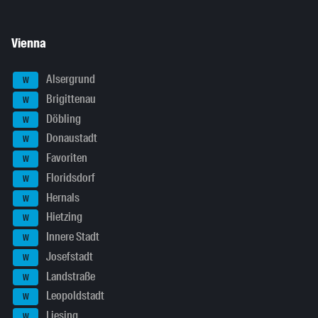
Vienna
Alsergrund
W
Brigittenau
W
Döbling
W
Donaustadt
W
Favoriten
W
Floridsdorf
W
Hernals
W
Hietzing
W
Innere Stadt
W
Josefstadt
W
Landstraße
W
Leopoldstadt
W
Liesing
W