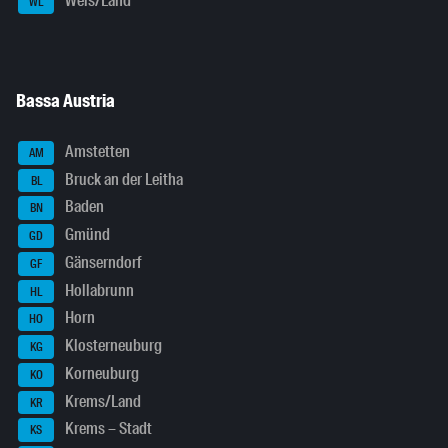
Wels/Land
WL
Bassa Austria
Amstetten
AM
Bruck an der Leitha
BL
Baden
BN
Gmünd
GD
Gänserndorf
GF
Hollabrunn
HL
Horn
HO
Klosterneuburg
KG
Korneuburg
KO
Krems/Land
KR
Krems – Stadt
KS