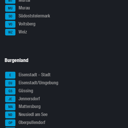
Murtal
MT
Murau
MU
Südoststeiermark
SO
Voitsberg
VO
Weiz
WZ
Burgenland
Eisenstadt – Stadt
E
Eisenstadt/Umgebung
EU
Güssing
GS
Jennersdorf
JE
Mattersburg
MA
Neusiedl am See
ND
Oberpullendorf
OP