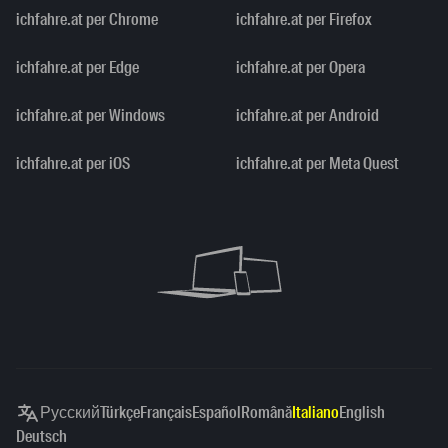
ichfahre.at per Chrome
ichfahre.at per Firefox
ichfahre.at per Edge
ichfahre.at per Opera
ichfahre.at per Windows
ichfahre.at per Android
ichfahre.at per iOS
ichfahre.at per Meta Quest
Русский
Türkçe
Français
Español
Română
Italiano
English
Deutsch