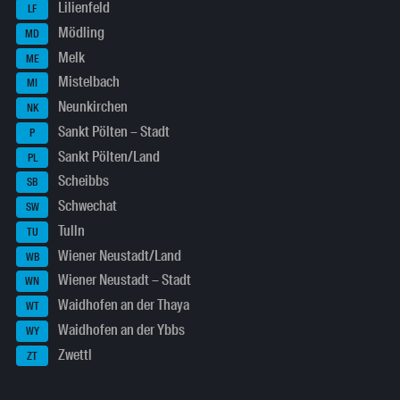
Lilienfeld
LF
Mödling
MD
Melk
ME
Mistelbach
MI
Neunkirchen
NK
Sankt Pölten – Stadt
P
Sankt Pölten/Land
PL
Scheibbs
SB
Schwechat
SW
Tulln
TU
Wiener Neustadt/Land
WB
Wiener Neustadt – Stadt
WN
Waidhofen an der Thaya
WT
Waidhofen an der Ybbs
WY
Zwettl
ZT