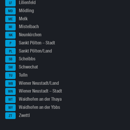
Lilienfeld
LF
Mödling
MD
Melk
ME
Mistelbach
MI
Neunkirchen
NK
Sankt Pölten – Stadt
P
Sankt Pölten/Land
PL
Scheibbs
SB
Schwechat
SW
Tulln
TU
Wiener Neustadt/Land
WB
Wiener Neustadt – Stadt
WN
Waidhofen an der Thaya
WT
Waidhofen an der Ybbs
WY
Zwettl
ZT