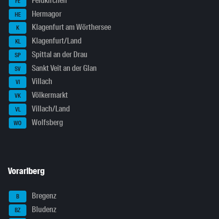
Feldkirchen
FE
Hermagor
HE
Klagenfurt am Wörthersee
K
Klagenfurt/Land
KL
Spittal an der Drau
SP
Sankt Veit an der Glan
SV
Villach
VI
Völkermarkt
VK
Villach/Land
VL
Wolfsberg
WO
Vorarlberg
Bregenz
B
Bludenz
BZ