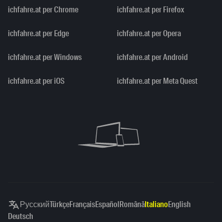
ichfahre.at per Chrome
ichfahre.at per Firefox
ichfahre.at per Edge
ichfahre.at per Opera
ichfahre.at per Windows
ichfahre.at per Android
ichfahre.at per iOS
ichfahre.at per Meta Quest
Русский
Türkçe
Français
Español
Română
Italiano
English
Deutsch