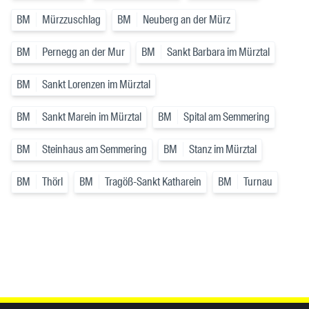
BM
Mürzzuschlag
BM
Neuberg an der Mürz
BM
Pernegg an der Mur
BM
Sankt Barbara im Mürztal
BM
Sankt Lorenzen im Mürztal
BM
Sankt Marein im Mürztal
BM
Spital am Semmering
BM
Steinhaus am Semmering
BM
Stanz im Mürztal
BM
Thörl
BM
Tragöß-Sankt Katharein
BM
Turnau