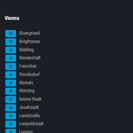
Vienna
Alsergrund
W
Brigittenau
W
Döbling
W
Donaustadt
W
Favoriten
W
Floridsdorf
W
Hernals
W
Hietzing
W
Innere Stadt
W
Josefstadt
W
Landstraße
W
Leopoldstadt
W
Liesing
W