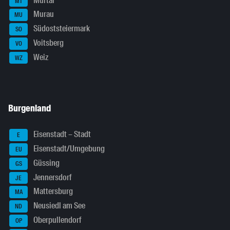
Murtal
MT
Murau
MU
Südoststeiermark
SO
Voitsberg
VO
Weiz
WZ
Burgenland
Eisenstadt – Stadt
E
Eisenstadt/Umgebung
EU
Güssing
GS
Jennersdorf
JE
Mattersburg
MA
Neusiedl am See
ND
Oberpullendorf
OP