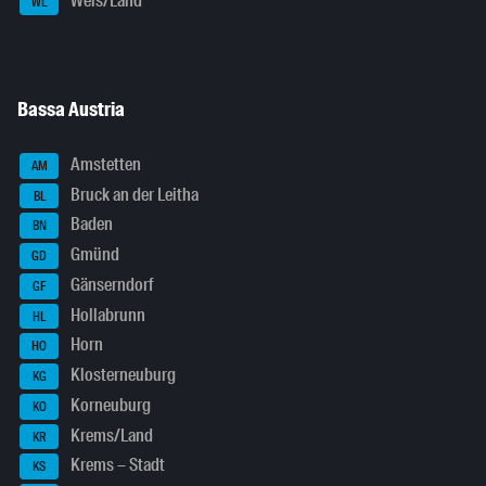
Wels/Land
WL
Bassa Austria
Amstetten
AM
Bruck an der Leitha
BL
Baden
BN
Gmünd
GD
Gänserndorf
GF
Hollabrunn
HL
Horn
HO
Klosterneuburg
KG
Korneuburg
KO
Krems/Land
KR
Krems – Stadt
KS