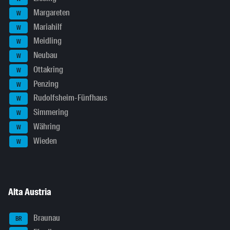
Margareten
W
Mariahilf
W
Meidling
W
Neubau
W
Ottakring
W
Penzing
W
Rudolfsheim-Fünfhaus
W
Simmering
W
Währing
W
Wieden
W
Alta Austria
Braunau
BR