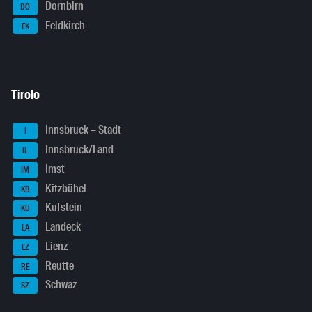
Dornbirn
DO
Feldkirch
FK
Tirolo
Innsbruck – Stadt
I
Innsbruck/Land
IL
Imst
IM
Kitzbühel
KB
Kufstein
KU
Landeck
LA
Lienz
LZ
Reutte
RE
Schwaz
SZ