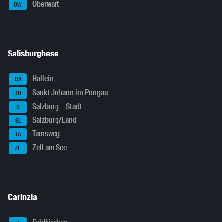
Oberwart
OW
Salisburghese
Hallein
HA
Sankt Johann im Pongau
JO
Salzburg – Stadt
S
Salzburg/Land
SL
Tamsweg
TA
Zell am See
ZE
Carinzia