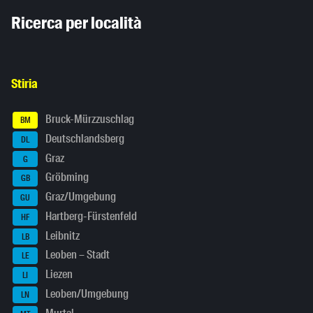
Inhaltsinformationen
Ricerca per località
Stiria
Bruck-Mürzzuschlag
BM
Deutschlandsberg
DL
Graz
G
Gröbming
GB
Graz/Umgebung
GU
Hartberg-Fürstenfeld
HF
Leibnitz
LB
Leoben – Stadt
LE
Liezen
LI
Leoben/Umgebung
LN