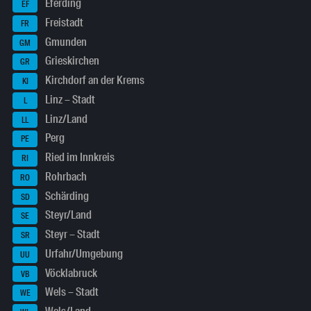
Eferding
EF
Freistadt
FR
Gmunden
GM
Grieskirchen
GR
Kirchdorf an der Krems
KI
Linz – Stadt
L
Linz/Land
LL
Perg
PE
Ried im Innkreis
RI
Rohrbach
RO
Schärding
SD
Steyr/Land
SE
Steyr – Stadt
SR
Urfahr/Umgebung
UU
Vöcklabruck
VB
Wels – Stadt
WE