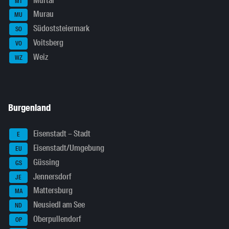
Murtal
MT
Murau
MU
Südoststeiermark
SO
Voitsberg
VO
Weiz
WZ
Burgenland
Eisenstadt – Stadt
E
Eisenstadt/Umgebung
EU
Güssing
GS
Jennersdorf
JE
Mattersburg
MA
Neusiedl am See
ND
Oberpullendorf
OP