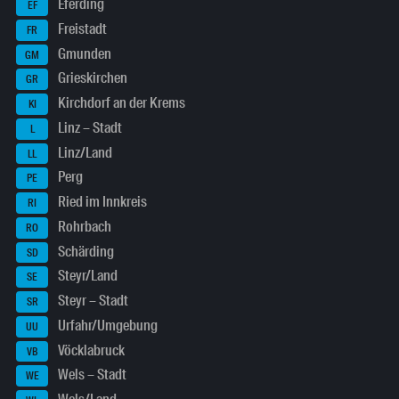
Eferding
EF
Freistadt
FR
Gmunden
GM
Grieskirchen
GR
Kirchdorf an der Krems
KI
Linz – Stadt
L
Linz/Land
LL
Perg
PE
Ried im Innkreis
RI
Rohrbach
RO
Schärding
SD
Steyr/Land
SE
Steyr – Stadt
SR
Urfahr/Umgebung
UU
Vöcklabruck
VB
Wels – Stadt
WE