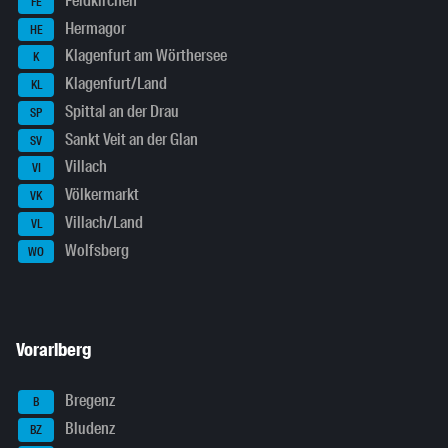
Feldkirchen
FE
Hermagor
HE
Klagenfurt am Wörthersee
K
Klagenfurt/Land
KL
Spittal an der Drau
SP
Sankt Veit an der Glan
SV
Villach
VI
Völkermarkt
VK
Villach/Land
VL
Wolfsberg
WO
Vorarlberg
Bregenz
B
Bludenz
BZ