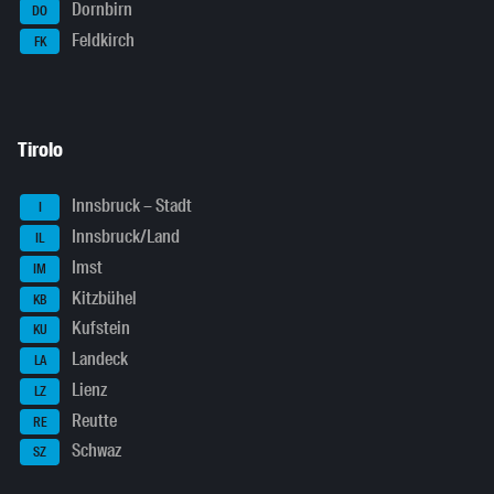
Dornbirn
DO
Feldkirch
FK
Tirolo
Innsbruck – Stadt
I
Innsbruck/Land
IL
Imst
IM
Kitzbühel
KB
Kufstein
KU
Landeck
LA
Lienz
LZ
Reutte
RE
Schwaz
SZ