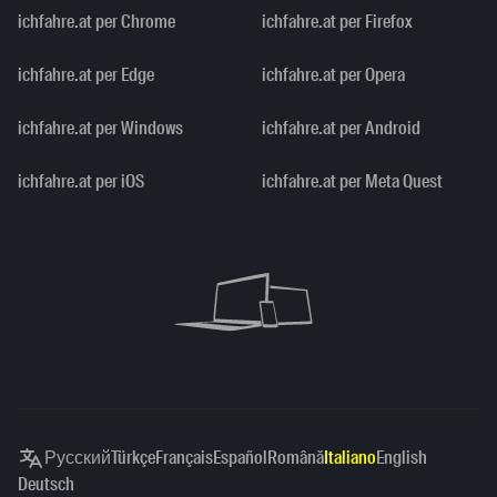
ichfahre.at per Chrome
ichfahre.at per Firefox
ichfahre.at per Edge
ichfahre.at per Opera
ichfahre.at per Windows
ichfahre.at per Android
ichfahre.at per iOS
ichfahre.at per Meta Quest
Русский
Türkçe
Français
Español
Română
Italiano
English
Deutsch