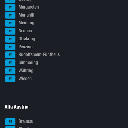
Margareten
W
Mariahilf
W
Meidling
W
Neubau
W
Ottakring
W
Penzing
W
Rudolfsheim-Fünfhaus
W
Simmering
W
Währing
W
Wieden
W
Alta Austria
Braunau
BR