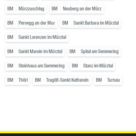
BM
Mürzzuschlag
BM
Neuberg an der Mürz
BM
Pernegg an der Mur
BM
Sankt Barbara im Mürztal
BM
Sankt Lorenzen im Mürztal
BM
Sankt Marein im Mürztal
BM
Spital am Semmering
BM
Steinhaus am Semmering
BM
Stanz im Mürztal
BM
Thörl
BM
Tragöß-Sankt Katharein
BM
Turnau