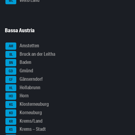
Wels/Land
WL
Bassa Austria
Amstetten
AM
Bruck an der Leitha
BL
Baden
BN
Gmünd
GD
Gänserndorf
GF
Hollabrunn
HL
Horn
HO
Klosterneuburg
KG
Korneuburg
KO
Krems/Land
KR
Krems – Stadt
KS