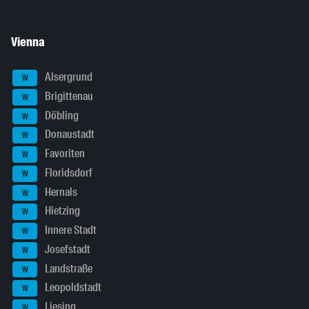
Vienna
Alsergrund
W
Brigittenau
W
Döbling
W
Donaustadt
W
Favoriten
W
Floridsdorf
W
Hernals
W
Hietzing
W
Innere Stadt
W
Josefstadt
W
Landstraße
W
Leopoldstadt
W
Liesing
W