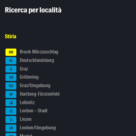
Inhaltsinformationen
Ricerca per località
Stiria
Bruck-Mürzzuschlag
BM
Deutschlandsberg
DL
Graz
G
Gröbming
GB
Graz/Umgebung
GU
Hartberg-Fürstenfeld
HF
Leibnitz
LB
Leoben – Stadt
LE
Liezen
LI
Leoben/Umgebung
LN