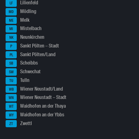
Lilienfeld
LF
Mödling
MD
Melk
ME
Mistelbach
MI
Neunkirchen
NK
Sankt Pölten – Stadt
P
Sankt Pölten/Land
PL
Scheibbs
SB
Schwechat
SW
Tulln
TU
Wiener Neustadt/Land
WB
Wiener Neustadt – Stadt
WN
Waidhofen an der Thaya
WT
Waidhofen an der Ybbs
WY
Zwettl
ZT