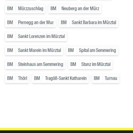
BM
Mürzzuschlag
BM
Neuberg an der Mürz
BM
Pernegg an der Mur
BM
Sankt Barbara im Mürztal
BM
Sankt Lorenzen im Mürztal
BM
Sankt Marein im Mürztal
BM
Spital am Semmering
BM
Steinhaus am Semmering
BM
Stanz im Mürztal
BM
Thörl
BM
Tragöß-Sankt Katharein
BM
Turnau