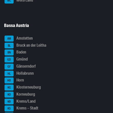
Wels/Land
WL
Bassa Austria
Amstetten
AM
Bruck an der Leitha
BL
Baden
BN
Gmünd
GD
Gänserndorf
GF
Hollabrunn
HL
Horn
HO
Klosterneuburg
KG
Korneuburg
KO
Krems/Land
KR
Krems – Stadt
KS