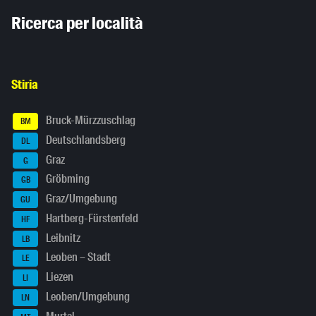
Inhaltsinformationen
Ricerca per località
Stiria
Bruck-Mürzzuschlag
BM
Deutschlandsberg
DL
Graz
G
Gröbming
GB
Graz/Umgebung
GU
Hartberg-Fürstenfeld
HF
Leibnitz
LB
Leoben – Stadt
LE
Liezen
LI
Leoben/Umgebung
LN