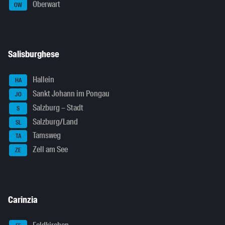
Oberwart
OW
Salisburghese
Hallein
HA
Sankt Johann im Pongau
JO
Salzburg – Stadt
S
Salzburg/Land
SL
Tamsweg
TA
Zell am See
ZE
Carinzia