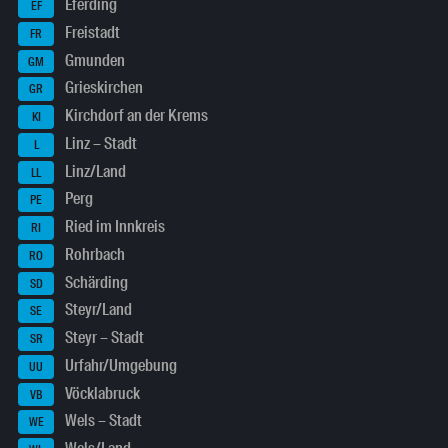
Eferding
EF
Freistadt
FR
Gmunden
GM
Grieskirchen
GR
Kirchdorf an der Krems
KI
Linz – Stadt
L
Linz/Land
LL
Perg
PE
Ried im Innkreis
RI
Rohrbach
RO
Schärding
SD
Steyr/Land
SE
Steyr – Stadt
SR
Urfahr/Umgebung
UU
Vöcklabruck
VB
Wels – Stadt
WE