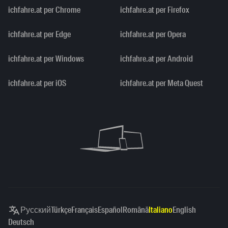
ichfahre.at per Chrome
ichfahre.at per Firefox
ichfahre.at per Edge
ichfahre.at per Opera
ichfahre.at per Windows
ichfahre.at per Android
ichfahre.at per iOS
ichfahre.at per Meta Quest
Русский
Türkçe
Français
Español
Română
Italiano
English
Deutsch