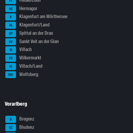
Feldkirchen
FE
Hermagor
HE
Klagenfurt am Wörthersee
K
Klagenfurt/Land
KL
Spittal an der Drau
SP
Sankt Veit an der Glan
SV
Villach
VI
Völkermarkt
VK
Villach/Land
VL
Wolfsberg
WO
Vorarlberg
Bregenz
B
Bludenz
BZ