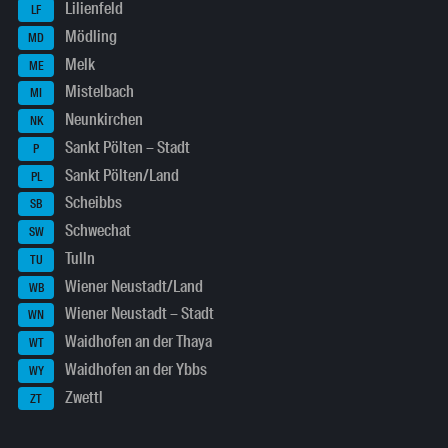
Lilienfeld
LF
Mödling
MD
Melk
ME
Mistelbach
MI
Neunkirchen
NK
Sankt Pölten – Stadt
P
Sankt Pölten/Land
PL
Scheibbs
SB
Schwechat
SW
Tulln
TU
Wiener Neustadt/Land
WB
Wiener Neustadt – Stadt
WN
Waidhofen an der Thaya
WT
Waidhofen an der Ybbs
WY
Zwettl
ZT