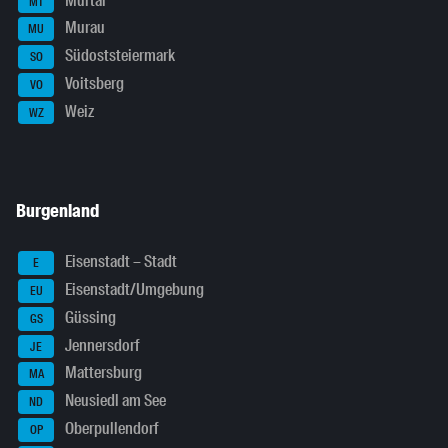
Murtal
MT
Murau
MU
Südoststeiermark
SO
Voitsberg
VO
Weiz
WZ
Burgenland
Eisenstadt – Stadt
E
Eisenstadt/Umgebung
EU
Güssing
GS
Jennersdorf
JE
Mattersburg
MA
Neusiedl am See
ND
Oberpullendorf
OP