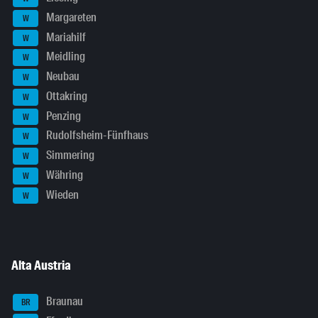
Margareten
W
Mariahilf
W
Meidling
W
Neubau
W
Ottakring
W
Penzing
W
Rudolfsheim-Fünfhaus
W
Simmering
W
Währing
W
Wieden
W
Alta Austria
Braunau
BR