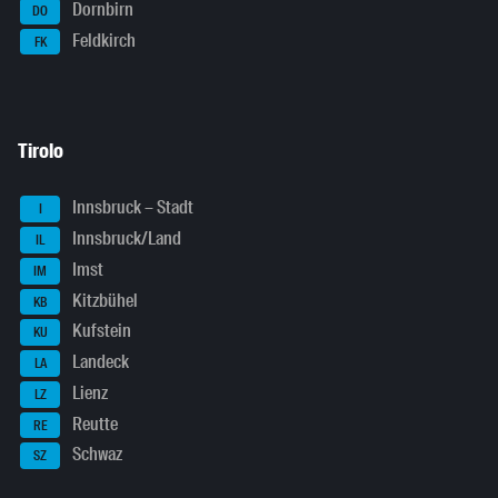
Dornbirn
DO
Feldkirch
FK
Tirolo
Innsbruck – Stadt
I
Innsbruck/Land
IL
Imst
IM
Kitzbühel
KB
Kufstein
KU
Landeck
LA
Lienz
LZ
Reutte
RE
Schwaz
SZ