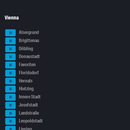
Vienna
Alsergrund
W
Brigittenau
W
Döbling
W
Donaustadt
W
Favoriten
W
Floridsdorf
W
Hernals
W
Hietzing
W
Innere Stadt
W
Josefstadt
W
Landstraße
W
Leopoldstadt
W
Liesing
W