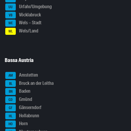
Urfahr/Umgebung
UU
Vöcklabruck
VB
Wels – Stadt
WE
Wels/Land
WL
Bassa Austria
Amstetten
AM
Bruck an der Leitha
BL
Baden
BN
Gmünd
GD
Gänserndorf
GF
Hollabrunn
HL
Horn
HO