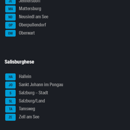
Jennersdorf
JE
Mattersburg
MA
Neusiedl am See
ND
Oberpullendorf
OP
Oberwart
OW
Salisburghese
Hallein
HA
Sankt Johann im Pongau
JO
Salzburg – Stadt
S
Salzburg/Land
SL
Tamsweg
TA
Zell am See
ZE