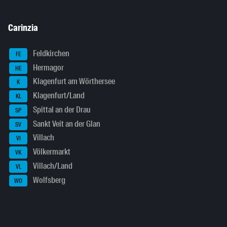
Carinzia
Feldkirchen
FE
Hermagor
HE
Klagenfurt am Wörthersee
K
Klagenfurt/Land
KL
Spittal an der Drau
SP
Sankt Veit an der Glan
SV
Villach
VI
Völkermarkt
VK
Villach/Land
VL
Wolfsberg
WO