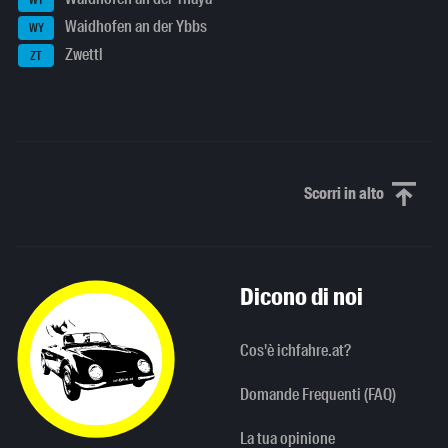
WT
Waidhofen an der Ybbs
WY
Zwettl
ZT
Scorri in alto
Scorri in alto
Dicono di noi
Cos'è ichfahre.at?
Domande Frequenti (FAQ)
La tua opinione