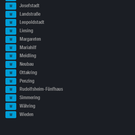
Josefstadt
W
Landstraße
W
Leopoldstadt
W
Liesing
W
Margareten
W
Mariahilf
W
Meidling
W
Neubau
W
Ottakring
W
Penzing
W
Rudolfsheim-Fünfhaus
W
Simmering
W
Währing
W
Wieden
W