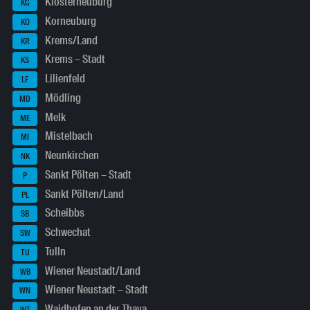
Klosterneuburg
KG
Korneuburg
KO
Krems/Land
KR
Krems – Stadt
KS
Lilienfeld
LF
Mödling
MD
Melk
ME
Mistelbach
MI
Neunkirchen
NK
Sankt Pölten – Stadt
P
Sankt Pölten/Land
PL
Scheibbs
SB
Schwechat
SW
Tulln
TU
Wiener Neustadt/Land
WB
Wiener Neustadt – Stadt
WN
Waidhofen an der Thaya