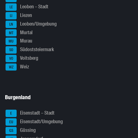
Leoben – Stadt
LE
Liezen
LI
Leoben/Umgebung
LN
Murtal
MT
Murau
MU
Südoststeiermark
SO
Voitsberg
VO
Weiz
WZ
Burgenland
Eisenstadt – Stadt
E
Eisenstadt/Umgebung
EU
Güssing
GS