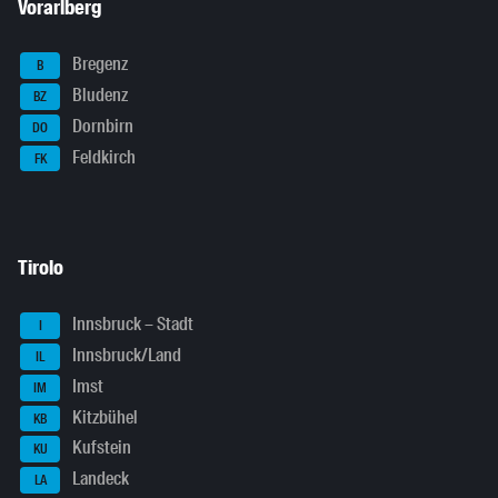
Vorarlberg
Bregenz
B
Bludenz
BZ
Dornbirn
DO
Feldkirch
FK
Tirolo
Innsbruck – Stadt
I
Innsbruck/Land
IL
Imst
IM
Kitzbühel
KB
Kufstein
KU
Landeck
LA