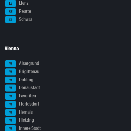
Lienz
LZ
Reutte
RE
Schwaz
SZ
Vienna
Alsergrund
W
Brigittenau
W
Döbling
W
Donaustadt
W
Favoriten
W
Floridsdorf
W
Hernals
W
Hietzing
W
Innere Stadt
W