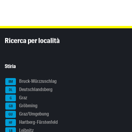
Inhaltsinformationen
Ricerca per località
Stiria
Bruck-Mürzzuschlag
BM
Deutschlandsberg
DL
Graz
G
Gröbming
GB
Graz/Umgebung
GU
Hartberg-Fürstenfeld
HF
Leibnitz
LB