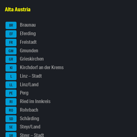
Alta Austria
Braunau
BR
Eferding
EF
Freistadt
FR
Gmunden
GM
Grieskirchen
GR
Kirchdorf an der Krems
KI
Linz – Stadt
L
Linz/Land
LL
Perg
PE
Ried im Innkreis
RI
Rohrbach
RO
Schärding
SD
Steyr/Land
SE
Steyr – Stadt
SR