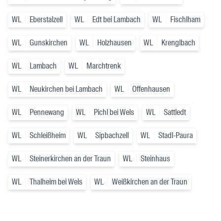
WL
Eberstalzell
WL
Edt bei Lambach
WL
Fischlham
WL
Gunskirchen
WL
Holzhausen
WL
Krenglbach
WL
Lambach
WL
Marchtrenk
WL
Neukirchen bei Lambach
WL
Offenhausen
WL
Pennewang
WL
Pichl bei Wels
WL
Sattledt
WL
Schleißheim
WL
Sipbachzell
WL
Stadl-Paura
WL
Steinerkirchen an der Traun
WL
Steinhaus
WL
Thalheim bei Wels
WL
Weißkirchen an der Traun