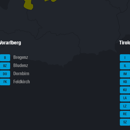
Vorarlberg
Tirol
Bregenz
B
I
Bludenz
BZ
IL
Dornbirn
DO
IM
Feldkirch
FK
KB
KU
LA
LZ
RE
SZ