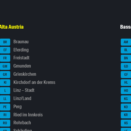
Alta Austria
Bass
Braunau
BR
AM
Eferding
EF
BL
Freistadt
FR
BN
Gmunden
GM
GD
Grieskirchen
GR
GF
Kirchdorf an der Krems
KI
HL
Linz – Stadt
L
HO
Linz/Land
LL
KG
Perg
PE
KO
Ried im Innkreis
RI
KR
Rohrbach
RO
KS
Schärding