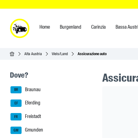
Home
Burgenland
Carinzia
Bassa Austr
Home
Alta Austria
Wels/Land
Assicurazione auto
Seitenleisten-Navigation
Dove?
Assicur
Braunau
Header Ban
BR
Eferding
EF
Freistadt
FR
Gmunden
GM