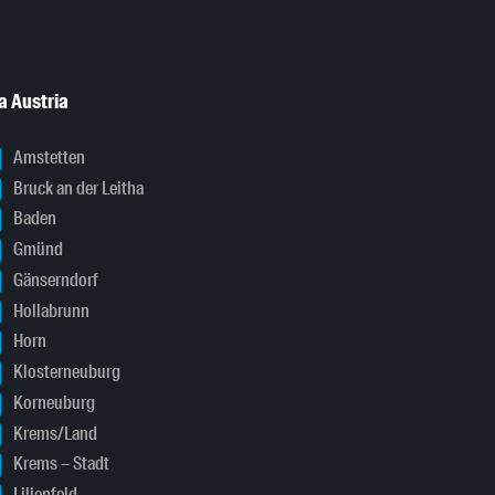
a Austria
Amstetten
Bruck an der Leitha
Baden
Gmünd
Gänserndorf
Hollabrunn
Horn
Klosterneuburg
Korneuburg
Krems/Land
Krems – Stadt
Lilienfeld