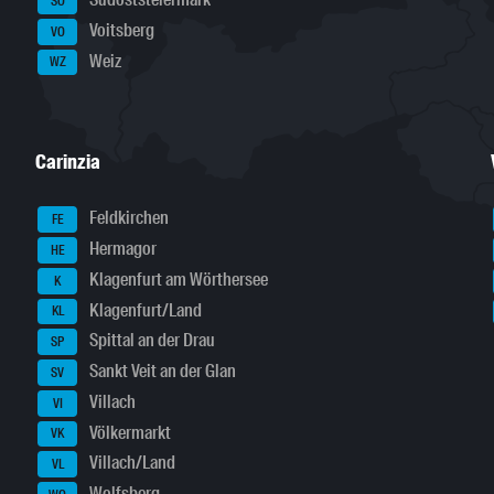
SO
Voitsberg
VO
Weiz
WZ
Carinzia
Feldkirchen
FE
Hermagor
HE
Klagenfurt am Wörthersee
K
Klagenfurt/Land
KL
Spittal an der Drau
SP
Sankt Veit an der Glan
SV
Villach
VI
Völkermarkt
VK
Villach/Land
VL
Wolfsberg