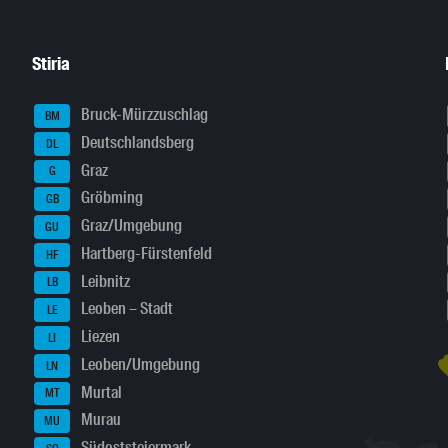
Stiria
Bruck-Mürzzuschlag
BM
Deutschlandsberg
DL
Graz
G
Gröbming
GB
Graz/Umgebung
GU
Hartberg-Fürstenfeld
HF
Leibnitz
LB
Leoben – Stadt
LE
Liezen
LI
Leoben/Umgebung
LN
Murtal
MT
Murau
MU
Südoststeiermark