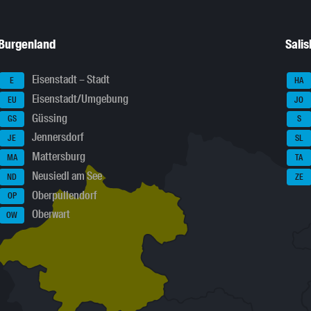
Burgenland
Sali
Eisenstadt – Stadt
E
HA
Eisenstadt/Umgebung
EU
JO
Güssing
GS
S
Jennersdorf
JE
SL
Mattersburg
MA
TA
Neusiedl am See
ND
ZE
Oberpullendorf
OP
Oberwart
OW