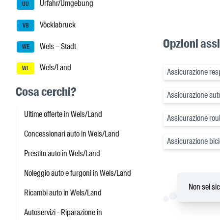
Urfahr/Umgebung
UU
Vöcklabruck
VB
Opzioni ass
Wels – Stadt
WE
Wels/Land
WL
Assicurazione resp
Cosa cerchi?
Assicurazione auto
Ultime offerte in Wels/Land
Assicurazione rou
Concessionari auto in Wels/Land
Assicurazione bici
Prestito auto in Wels/Land
Noleggio auto e furgoni in Wels/Land
Non sei sic
Ricambi auto in Wels/Land
Autoservizi - Riparazione in