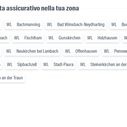
ta assicurativo nella tua zona
WL
Bachmanning
WL
Bad Wimsbach-Neydharting
WL
Bu
bach
WL
Fischlham
WL
Gunskirchen
WL
Holzhausen
W
WL
Neukirchen bei Lambach
WL
Offenhausen
WL
Penne
m
WL
Sipbachzell
WL
Stadl-Paura
WL
Steinerkirchen an der
 an der Traun