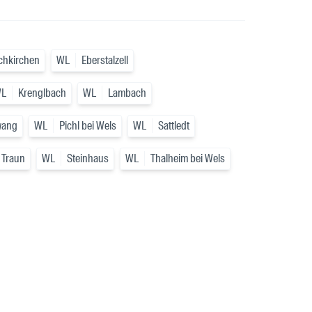
chkirchen
WL
Eberstalzell
L
Krenglbach
WL
Lambach
wang
WL
Pichl bei Wels
WL
Sattledt
 Traun
WL
Steinhaus
WL
Thalheim bei Wels