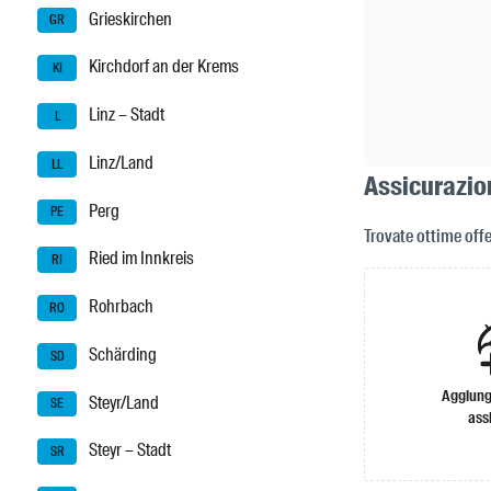
Grieskirchen
GR
Kirchdorf an der Krems
KI
Linz – Stadt
L
Linz/Land
LL
Assicurazion
Perg
PE
Trovate ottime offe
Ried im Innkreis
RI
Rohrbach
RO
Schärding
SD
Aggiung
Steyr/Land
SE
ass
Steyr – Stadt
SR