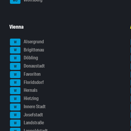
WO
Vienna
Alsergrund
W
Brigittenau
W
Döbling
W
Donaustadt
W
Favoriten
W
Floridsdorf
W
Hernals
W
Hietzing
W
Innere Stadt
W
Josefstadt
W
Landstraße
W
Leopoldstadt