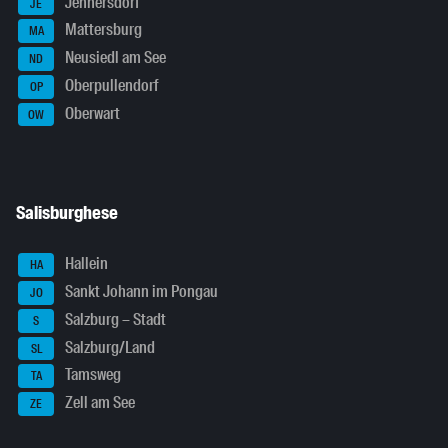
Jennersdorf
JE
Mattersburg
MA
Neusiedl am See
ND
Oberpullendorf
OP
Oberwart
OW
Salisburghese
Hallein
HA
Sankt Johann im Pongau
JO
Salzburg – Stadt
S
Salzburg/Land
SL
Tamsweg
TA
Zell am See
ZE