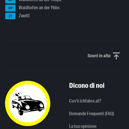
WT
Waidhofen an der Ybbs
WY
Zwettl
ZT
Scorri in alto
Scorri in alto
Dicono di noi
Cos'è ichfahre.at?
Domande Frequenti (FAQ)
La tua opinione