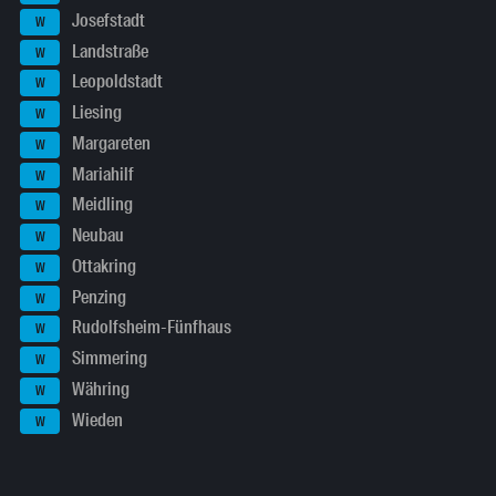
Josefstadt
W
Landstraße
W
Leopoldstadt
W
Liesing
W
Margareten
W
Mariahilf
W
Meidling
W
Neubau
W
Ottakring
W
Penzing
W
Rudolfsheim-Fünfhaus
W
Simmering
W
Währing
W
Wieden
W