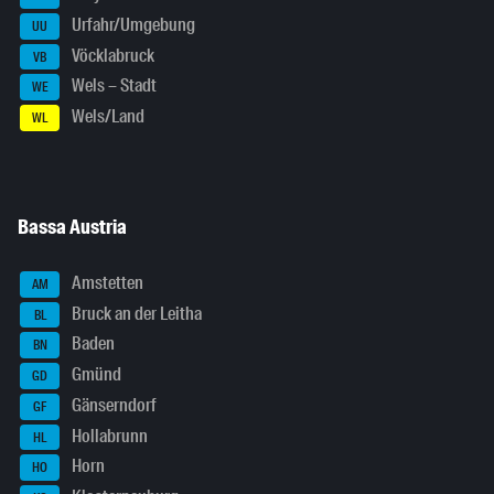
Urfahr/Umgebung
UU
Vöcklabruck
VB
Wels – Stadt
WE
Wels/Land
WL
Bassa Austria
Amstetten
AM
Bruck an der Leitha
BL
Baden
BN
Gmünd
GD
Gänserndorf
GF
Hollabrunn
HL
Horn
HO