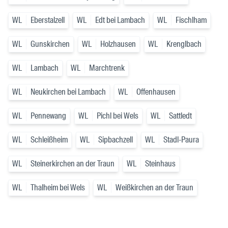
WL
Eberstalzell
WL
Edt bei Lambach
WL
Fischlham
WL
Gunskirchen
WL
Holzhausen
WL
Krenglbach
WL
Lambach
WL
Marchtrenk
WL
Neukirchen bei Lambach
WL
Offenhausen
WL
Pennewang
WL
Pichl bei Wels
WL
Sattledt
WL
Schleißheim
WL
Sipbachzell
WL
Stadl-Paura
WL
Steinerkirchen an der Traun
WL
Steinhaus
WL
Thalheim bei Wels
WL
Weißkirchen an der Traun