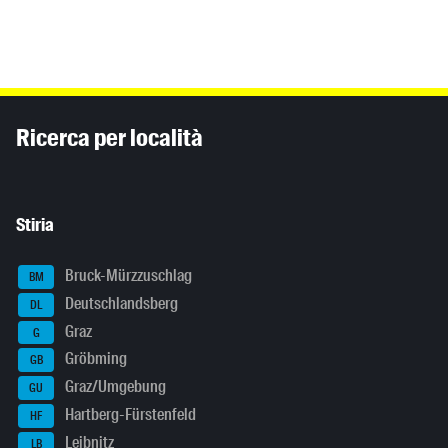
Inhaltsinformationen
Ricerca per località
Stiria
Bruck-Mürzzuschlag
BM
Deutschlandsberg
DL
Graz
G
Gröbming
GB
Graz/Umgebung
GU
Hartberg-Fürstenfeld
HF
Leibnitz
LB