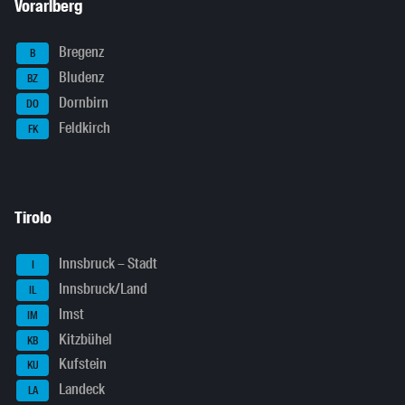
Vorarlberg
Bregenz
B
Bludenz
BZ
Dornbirn
DO
Feldkirch
FK
Tirolo
Innsbruck – Stadt
I
Innsbruck/Land
IL
Imst
IM
Kitzbühel
KB
Kufstein
KU
Landeck
LA