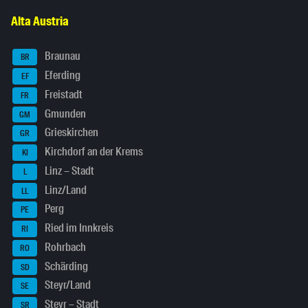
Alta Austria
Braunau
BR
Eferding
EF
Freistadt
FR
Gmunden
GM
Grieskirchen
GR
Kirchdorf an der Krems
KI
Linz – Stadt
L
Linz/Land
LL
Perg
PE
Ried im Innkreis
RI
Rohrbach
RO
Schärding
SD
Steyr/Land
SE
Steyr – Stadt
SR