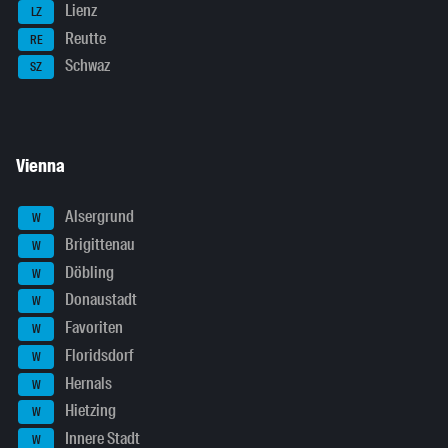
Lienz
LZ
Reutte
RE
Schwaz
SZ
Vienna
Alsergrund
W
Brigittenau
W
Döbling
W
Donaustadt
W
Favoriten
W
Floridsdorf
W
Hernals
W
Hietzing
W
Innere Stadt
W