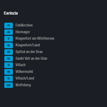
Carinzia
Feldkirchen
FE
Hermagor
HE
Klagenfurt am Wörthersee
K
Klagenfurt/Land
KL
Spittal an der Drau
SP
Sankt Veit an der Glan
SV
Villach
VI
Völkermarkt
VK
Villach/Land
VL
Wolfsberg
WO