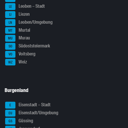
Leoben – Stadt
LE
Liezen
LI
Leoben/Umgebung
LN
Murtal
MT
Murau
MU
Südoststeiermark
SO
Voitsberg
VO
Weiz
WZ
Burgenland
Eisenstadt – Stadt
E
Eisenstadt/Umgebung
EU
Güssing
GS