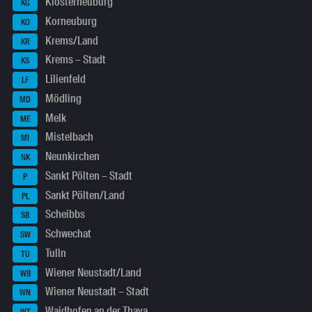
Klosterneuburg
KG
Korneuburg
KO
Krems/Land
KR
Krems – Stadt
KS
Lilienfeld
LF
Mödling
MD
Melk
ME
Mistelbach
MI
Neunkirchen
NK
Sankt Pölten – Stadt
P
Sankt Pölten/Land
PL
Scheibbs
SB
Schwechat
SW
Tulln
TU
Wiener Neustadt/Land
WB
Wiener Neustadt – Stadt
WN
Waidhofen an der Thaya