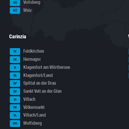
Voitsberg
VO
Weiz
WZ
Carinzia
Feldkirchen
FE
Hermagor
HE
Klagenfurt am Wörthersee
K
Klagenfurt/Land
KL
Spittal an der Drau
SP
Sankt Veit an der Glan
SV
Villach
VI
Völkermarkt
VK
Villach/Land
VL
Wolfsberg
WO