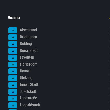
Vienna
Alsergrund
W
Brigittenau
W
Döbling
W
Donaustadt
W
Favoriten
W
Floridsdorf
W
Hernals
W
Hietzing
W
Innere Stadt
W
Josefstadt
W
Landstraße
W
Leopoldstadt
W