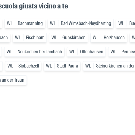
scuola giusta vicino a te
WL
Bachmanning
WL
Bad Wimsbach-Neydharting
WL
Bu
bach
WL
Fischlham
WL
Gunskirchen
WL
Holzhausen
W
WL
Neukirchen bei Lambach
WL
Offenhausen
WL
Penne
m
WL
Sipbachzell
WL
Stadl-Paura
WL
Steinerkirchen an der
 an der Traun