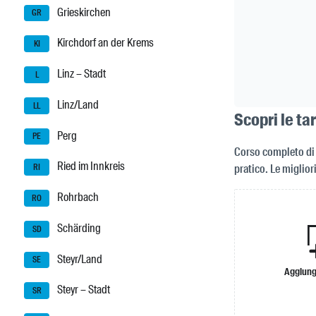
Grieskirchen
GR
Kirchdorf an der Krems
KI
Linz – Stadt
L
Linz/Land
LL
Scopri le ta
Perg
PE
Corso completo di 
Ried im Innkreis
pratico. Le miglio
RI
Rohrbach
RO
Schärding
SD
Steyr/Land
SE
Aggiung
Steyr – Stadt
SR