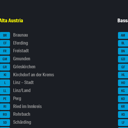
Alta Austria
Bass
Braunau
BR
AM
Eferding
EF
BL
Freistadt
FR
BN
Gmunden
GM
GD
Grieskirchen
GR
GF
Kirchdorf an der Krems
KI
HL
Linz – Stadt
L
HO
Linz/Land
LL
KG
Perg
PE
KO
Ried im Innkreis
RI
KR
Rohrbach
RO
KS
Schärding
SD
LF