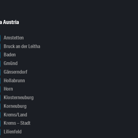
a Austria
Amstetten
Bruck an der Leitha
Baden
Gmünd
Gänserndorf
Hollabrunn
Horn
Klosterneuburg
Korneuburg
Krems/Land
Krems – Stadt
Lilienfeld