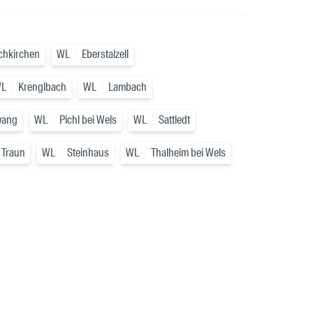
chkirchen
WL
Eberstalzell
L
Krenglbach
WL
Lambach
wang
WL
Pichl bei Wels
WL
Sattledt
 Traun
WL
Steinhaus
WL
Thalheim bei Wels