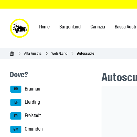
Home
Burgenland
Carinzia
Bassa Austr
Home
Alta Austria
Wels/Land
Autoscuole
Seitenleisten-Navigation
Dove?
Autoscu
Braunau
Header Ban
BR
Eferding
EF
Freistadt
FR
Gmunden
GM