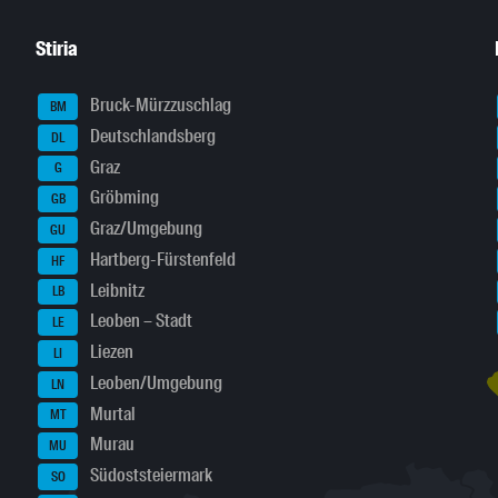
Stiria
Bruck-Mürzzuschlag
BM
Deutschlandsberg
DL
Graz
G
Gröbming
GB
Graz/Umgebung
GU
Hartberg-Fürstenfeld
HF
Leibnitz
LB
Leoben – Stadt
LE
Liezen
LI
Leoben/Umgebung
LN
Murtal
MT
Murau
MU
Südoststeiermark
SO