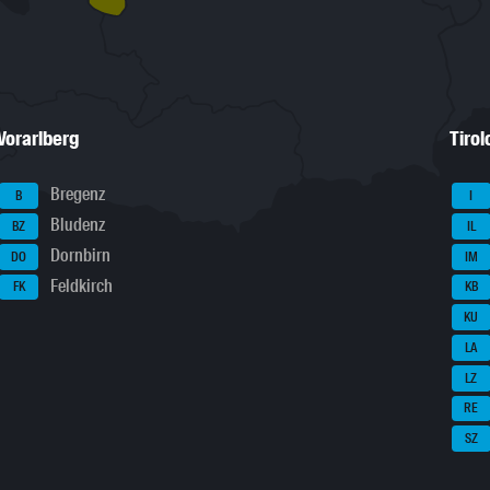
Vorarlberg
Tirol
Bregenz
B
I
Bludenz
BZ
IL
Dornbirn
DO
IM
Feldkirch
FK
KB
KU
LA
LZ
RE
SZ