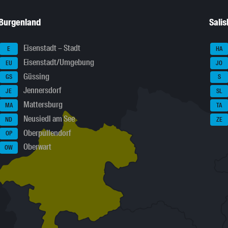
Burgenland
Sali
Eisenstadt – Stadt
E
HA
Eisenstadt/Umgebung
EU
JO
Güssing
GS
S
Jennersdorf
JE
SL
Mattersburg
MA
TA
Neusiedl am See
ND
ZE
Oberpullendorf
OP
Oberwart
OW