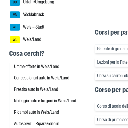
Urfahr/Umgebung
UU
Vöcklabruck
VB
Wels – Stadt
WE
Corsi per pa
Wels/Land
WL
Patente di guida p
Cosa cerchi?
Lezioni per la Pat
Ultime offerte in Wels/Land
Corsi su carrelli e
Concessionari auto in Wels/Land
Corso per pa
Prestito auto in Wels/Land
Noleggio auto e furgoni in Wels/Land
Corso di teoria de
Ricambi auto in Wels/Land
Corso di primo so
Autoservizi - Riparazione in