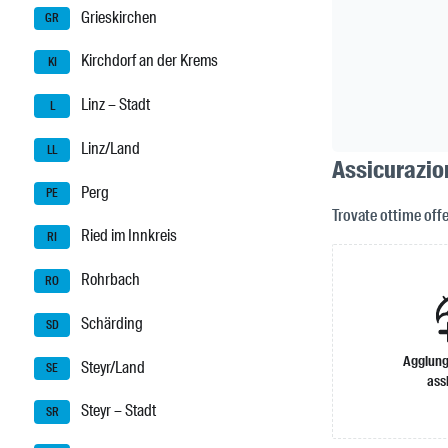
Grieskirchen
GR
Kirchdorf an der Krems
KI
Linz – Stadt
L
Linz/Land
LL
Assicurazion
Perg
PE
Trovate ottime offe
Ried im Innkreis
RI
Rohrbach
RO
Schärding
SD
Aggiung
Steyr/Land
SE
ass
Steyr – Stadt
SR