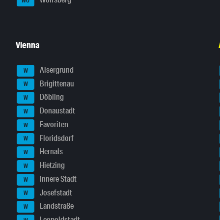
WO
Vienna
Alsergrund
W
Brigittenau
W
Döbling
W
Donaustadt
W
Favoriten
W
Floridsdorf
W
Hernals
W
Hietzing
W
Innere Stadt
W
Josefstadt
W
Landstraße
W
Leopoldstadt