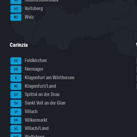
SO
Voitsberg
VO
Weiz
WZ
Carinzia
Feldkirchen
FE
Hermagor
HE
Klagenfurt am Wörthersee
K
Klagenfurt/Land
KL
Spittal an der Drau
SP
Sankt Veit an der Glan
SV
Villach
VI
Völkermarkt
VK
Villach/Land
VL
Wolfsberg