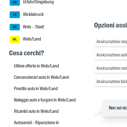
Urfahr/Umgebung
UU
Vöcklabruck
VB
Opzioni ass
Wels – Stadt
WE
Wels/Land
WL
Assicurazione resp
Cosa cerchi?
Assicurazione auto
Ultime offerte in Wels/Land
Assicurazione rou
Concessionari auto in Wels/Land
Assicurazione bici
Prestito auto in Wels/Land
Noleggio auto e furgoni in Wels/Land
Non sei sic
Ricambi auto in Wels/Land
Autoservizi - Riparazione in