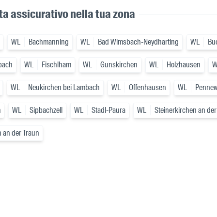
ta assicurativo nella tua zona
WL
Bachmanning
WL
Bad Wimsbach-Neydharting
WL
Bu
bach
WL
Fischlham
WL
Gunskirchen
WL
Holzhausen
W
WL
Neukirchen bei Lambach
WL
Offenhausen
WL
Penne
m
WL
Sipbachzell
WL
Stadl-Paura
WL
Steinerkirchen an der
 an der Traun