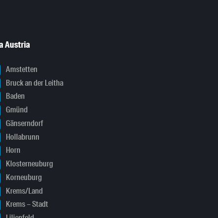
a Austria
Amstetten
Bruck an der Leitha
Baden
Gmünd
Gänserndorf
Hollabrunn
Horn
Klosterneuburg
Korneuburg
Krems/Land
Krems – Stadt
Lilienfeld