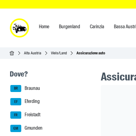
Home
Burgenland
Carinzia
Bassa Austr
Home
Alta Austria
Wels/Land
Assicurazione auto
Seitenleisten-Navigation
Dove?
Assicur
Braunau
Header Ban
BR
Eferding
EF
Freistadt
FR
Gmunden
GM