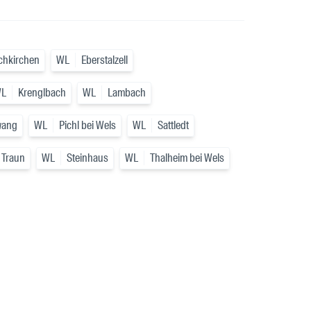
chkirchen
WL
Eberstalzell
L
Krenglbach
WL
Lambach
wang
WL
Pichl bei Wels
WL
Sattledt
 Traun
WL
Steinhaus
WL
Thalheim bei Wels