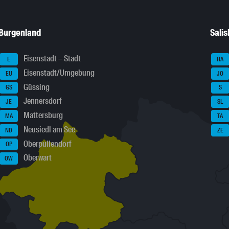
Burgenland
Sali
Eisenstadt – Stadt
E
HA
Eisenstadt/Umgebung
EU
JO
Güssing
GS
S
Jennersdorf
JE
SL
Mattersburg
MA
TA
Neusiedl am See
ND
ZE
Oberpullendorf
OP
Oberwart
OW