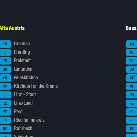
Alta Austria
Bass
Braunau
BR
AM
Eferding
EF
BL
Freistadt
FR
BN
Gmunden
GM
GD
Grieskirchen
GR
GF
Kirchdorf an der Krems
KI
HL
Linz – Stadt
L
HO
Linz/Land
LL
KG
Perg
PE
KO
Ried im Innkreis
RI
KR
Rohrbach
RO
KS
Schärding