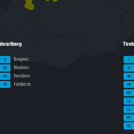
Vorarlberg
Tirol
Bregenz
B
I
Bludenz
BZ
IL
Dornbirn
DO
IM
Feldkirch
FK
KB
KU
LA
LZ
RE
SZ