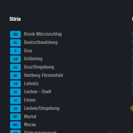
Stiria
Bruck-Mürzzuschlag
BM
Deutschlandsberg
DL
Graz
G
Gröbming
GB
Graz/Umgebung
GU
Hartberg-Fürstenfeld
HF
Leibnitz
LB
Leoben – Stadt
LE
Liezen
LI
Leoben/Umgebung
LN
Murtal
MT
Murau
MU
Südoststeiermark