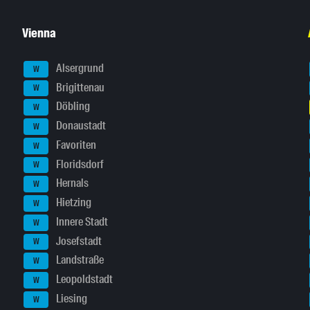
Vienna
Alsergrund
W
Brigittenau
W
Döbling
W
Donaustadt
W
Favoriten
W
Floridsdorf
W
Hernals
W
Hietzing
W
Innere Stadt
W
Josefstadt
W
Landstraße
W
Leopoldstadt
W
Liesing
W