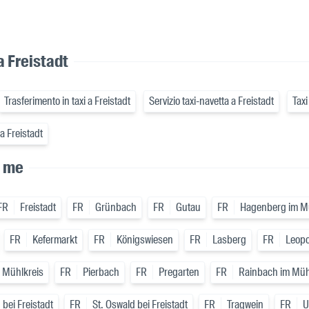
 a Freistadt
Trasferimento in taxi a Freistadt
Servizio taxi-navetta a Freistadt
Taxi
a Freistadt
a me
FR
Freistadt
FR
Grünbach
FR
Gutau
FR
Hagenberg im M
FR
Kefermarkt
FR
Königswiesen
FR
Lasberg
FR
Leopo
 Mühlkreis
FR
Pierbach
FR
Pregarten
FR
Rainbach im Müh
 bei Freistadt
FR
St. Oswald bei Freistadt
FR
Tragwein
FR
U