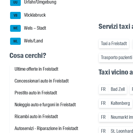
Urfahr/Umgebung
UU
Vöcklabruck
VB
Servizi taxi
Wels – Stadt
WE
Wels/Land
WL
Taxi a Freistadt
Cosa cerchi?
Trasporto pazienti 
Ultime offerte in Freistadt
Taxi vicino 
Concessionari auto in Freistadt
FR
Bad Zell
Prestito auto in Freistadt
FR
Kaltenberg
Noleggio auto e furgoni in Freistadt
Ricambi auto in Freistadt
FR
Neumarkt im
Autoservizi - Riparazione in Freistadt
FR
St. Leonhard