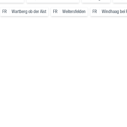
FR
Wartberg ob der Aist
FR
Weitersfelden
FR
Windhaag bei F