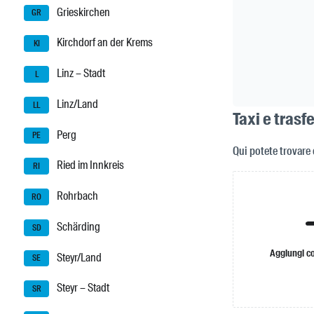
Grieskirchen
GR
Kirchdorf an der Krems
KI
Linz – Stadt
L
Linz/Land
LL
Taxi e trasf
Perg
PE
Qui potete trovare 
Ried im Innkreis
RI
Rohrbach
RO
Schärding
SD
Aggiungi c
Steyr/Land
SE
Steyr – Stadt
SR