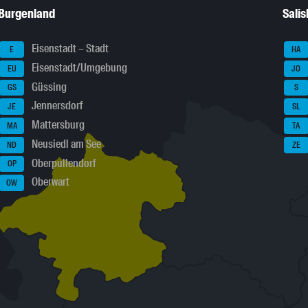
Burgenland
Sali
Eisenstadt – Stadt
E
HA
Eisenstadt/Umgebung
EU
JO
Güssing
GS
S
Jennersdorf
JE
SL
Mattersburg
MA
TA
Neusiedl am See
ND
ZE
Oberpullendorf
OP
Oberwart
OW