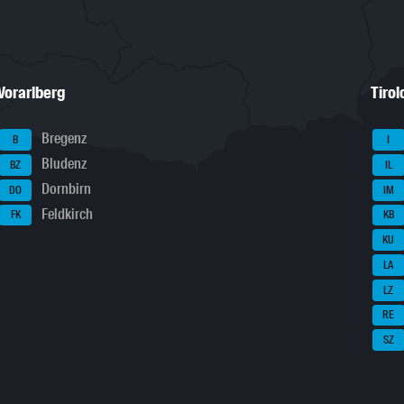
Vorarlberg
Tirol
Bregenz
B
I
Bludenz
BZ
IL
Dornbirn
DO
IM
Feldkirch
FK
KB
KU
LA
LZ
RE
SZ