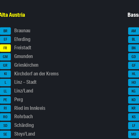
Alta Austria
Bass
Braunau
BR
AM
Eferding
EF
BL
Freistadt
FR
BN
Gmunden
GM
GD
Grieskirchen
GR
GF
Kirchdorf an der Krems
KI
HL
Linz – Stadt
L
HO
Linz/Land
LL
KG
Perg
PE
KO
Ried im Innkreis
RI
KR
Rohrbach
RO
KS
Schärding
SD
LF
Steyr/Land
SE
MD