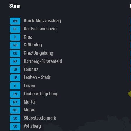
Stiria
Bruck-Mürzzuschlag
BM
Deutschlandsberg
DL
Graz
G
Gröbming
GB
Graz/Umgebung
GU
Hartberg-Fürstenfeld
HF
Leibnitz
LB
Leoben – Stadt
LE
Liezen
LI
Leoben/Umgebung
LN
Murtal
MT
Murau
MU
Südoststeiermark
SO
Voitsberg
VO