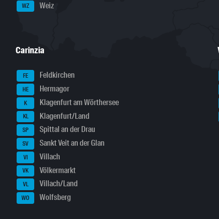
Weiz
WZ
Carinzia
Feldkirchen
FE
Hermagor
HE
Klagenfurt am Wörthersee
K
Klagenfurt/Land
KL
Spittal an der Drau
SP
Sankt Veit an der Glan
SV
Villach
VI
Völkermarkt
VK
Villach/Land
VL
Wolfsberg
WO