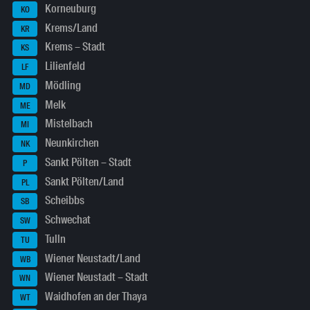
Korneuburg
KO
Krems/Land
KR
Krems – Stadt
KS
Lilienfeld
LF
Mödling
MD
Melk
ME
Mistelbach
MI
Neunkirchen
NK
Sankt Pölten – Stadt
P
Sankt Pölten/Land
PL
Scheibbs
SB
Schwechat
SW
Tulln
TU
Wiener Neustadt/Land
WB
Wiener Neustadt – Stadt
WN
Waidhofen an der Thaya
WT