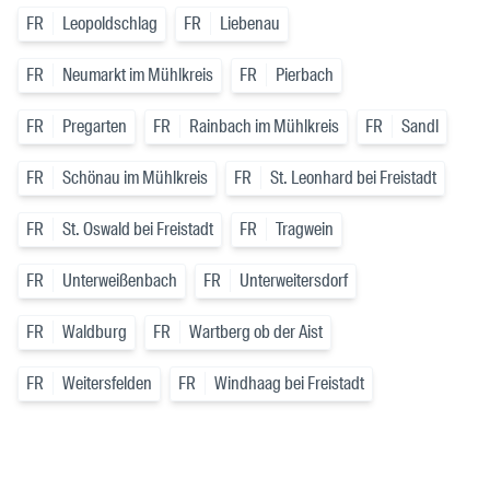
FR
Leopoldschlag
FR
Liebenau
FR
Neumarkt im Mühlkreis
FR
Pierbach
FR
Pregarten
FR
Rainbach im Mühlkreis
FR
Sandl
FR
Schönau im Mühlkreis
FR
St. Leonhard bei Freistadt
FR
St. Oswald bei Freistadt
FR
Tragwein
FR
Unterweißenbach
FR
Unterweitersdorf
FR
Waldburg
FR
Wartberg ob der Aist
FR
Weitersfelden
FR
Windhaag bei Freistadt