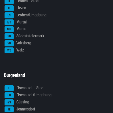
Leoben – Stadt
LE
Liezen
LI
Leoben/Umgebung
LN
Murtal
MT
Murau
MU
Südoststeiermark
SO
Voitsberg
VO
Weiz
WZ
Burgenland
Eisenstadt – Stadt
E
Eisenstadt/Umgebung
EU
Güssing
GS
Jennersdorf
JE