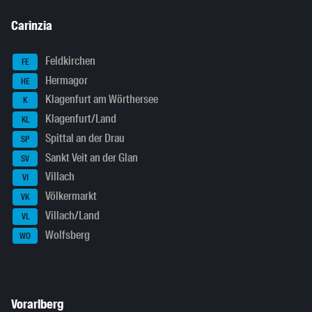
Carinzia
Feldkirchen
FE
Hermagor
HE
Klagenfurt am Wörthersee
K
Klagenfurt/Land
KL
Spittal an der Drau
SP
Sankt Veit an der Glan
SV
Villach
VI
Völkermarkt
VK
Villach/Land
VL
Wolfsberg
WO
Vorarlberg