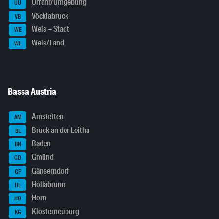
Urfahr/Umgebung
UU
Vöcklabruck
VB
Wels – Stadt
WE
Wels/Land
WL
Bassa Austria
Amstetten
AM
Bruck an der Leitha
BL
Baden
BN
Gmünd
GD
Gänserndorf
GF
Hollabrunn
HL
Horn
HO
Klosterneuburg
KG