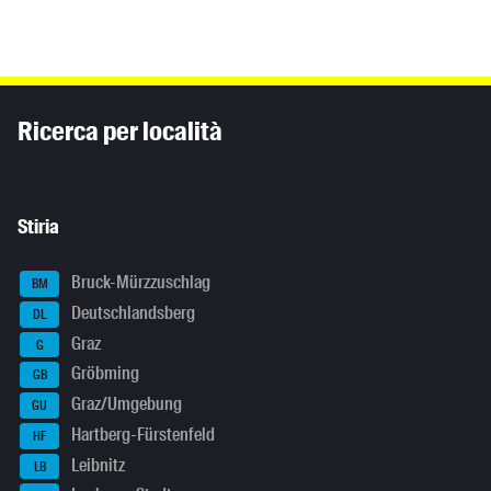
Inhaltsinformationen
Ricerca per località
Stiria
Bruck-Mürzzuschlag
BM
Deutschlandsberg
DL
Graz
G
Gröbming
GB
Graz/Umgebung
GU
Hartberg-Fürstenfeld
HF
Leibnitz
LB