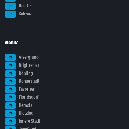
Reutte
RE
Schwaz
SZ
Vienna
Alsergrund
W
Brigittenau
W
Döbling
W
Donaustadt
W
Favoriten
W
Floridsdorf
W
Hernals
W
Hietzing
W
Innere Stadt
W