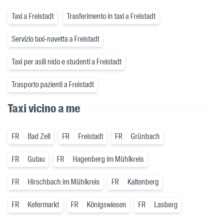
Taxi a Freistadt
Trasferimento in taxi a Freistadt
Servizio taxi-navetta a Freistadt
Taxi per asili nido e studenti a Freistadt
Trasporto pazienti a Freistadt
Taxi vicino a me
FR
Bad Zell
FR
Freistadt
FR
Grünbach
FR
Gutau
FR
Hagenberg im Mühlkreis
FR
Hirschbach im Mühlkreis
FR
Kaltenberg
FR
Kefermarkt
FR
Königswiesen
FR
Lasberg