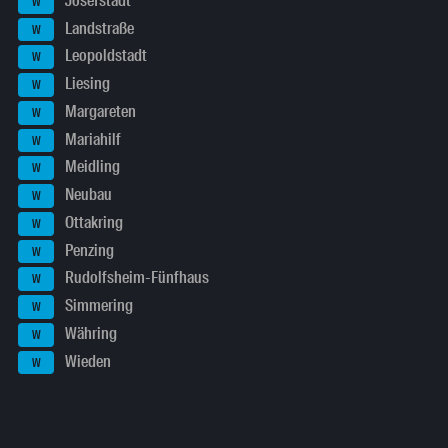
Josefstadt
W
Landstraße
W
Leopoldstadt
W
Liesing
W
Margareten
W
Mariahilf
W
Meidling
W
Neubau
W
Ottakring
W
Penzing
W
Rudolfsheim-Fünfhaus
W
Simmering
W
Währing
W
Wieden
W