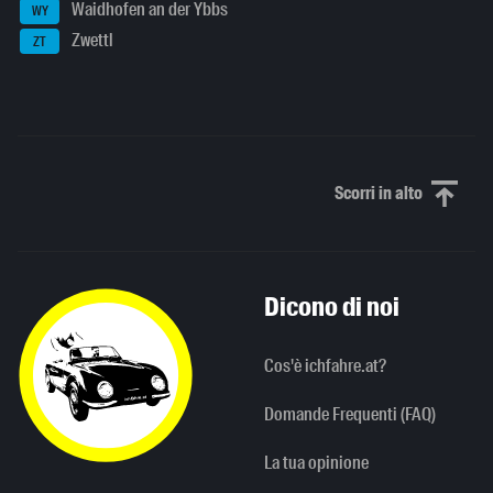
Waidhofen an der Ybbs
WY
Zwettl
ZT
Scorri in alto
Scorri in alto
Dicono di noi
Cos'è ichfahre.at?
Domande Frequenti (FAQ)
La tua opinione