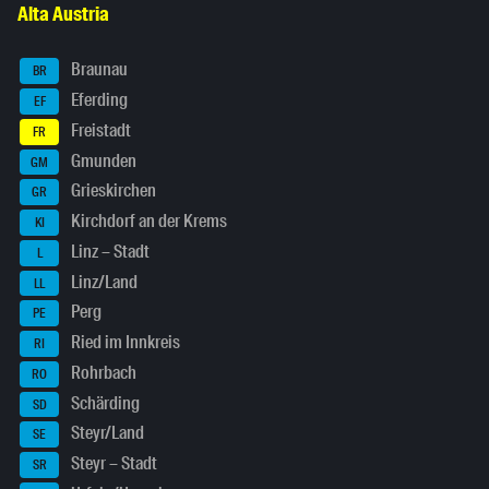
Alta Austria
Braunau
BR
Eferding
EF
Freistadt
FR
Gmunden
GM
Grieskirchen
GR
Kirchdorf an der Krems
KI
Linz – Stadt
L
Linz/Land
LL
Perg
PE
Ried im Innkreis
RI
Rohrbach
RO
Schärding
SD
Steyr/Land
SE
Steyr – Stadt
SR