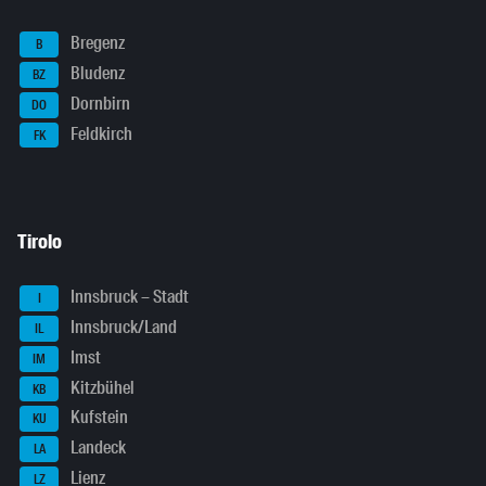
Bregenz
B
Bludenz
BZ
Dornbirn
DO
Feldkirch
FK
Tirolo
Innsbruck – Stadt
I
Innsbruck/Land
IL
Imst
IM
Kitzbühel
KB
Kufstein
KU
Landeck
LA
Lienz
LZ