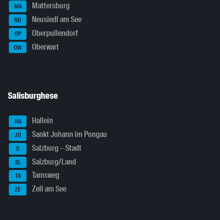
Mattersburg
MA
Neusiedl am See
ND
Oberpullendorf
OP
Oberwart
OW
Salisburghese
Hallein
HA
Sankt Johann im Pongau
JO
Salzburg – Stadt
S
Salzburg/Land
SL
Tamsweg
TA
Zell am See
ZE