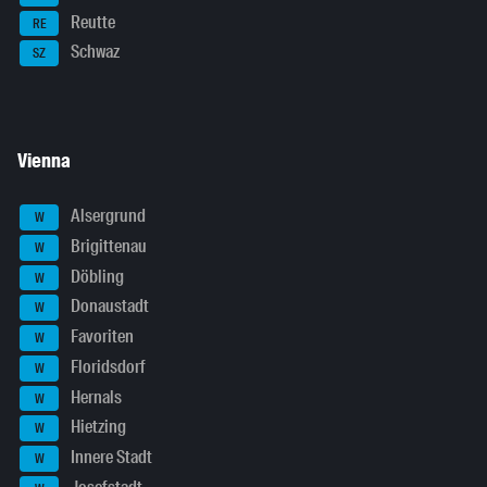
Reutte
RE
Schwaz
SZ
Vienna
Alsergrund
W
Brigittenau
W
Döbling
W
Donaustadt
W
Favoriten
W
Floridsdorf
W
Hernals
W
Hietzing
W
Innere Stadt
W