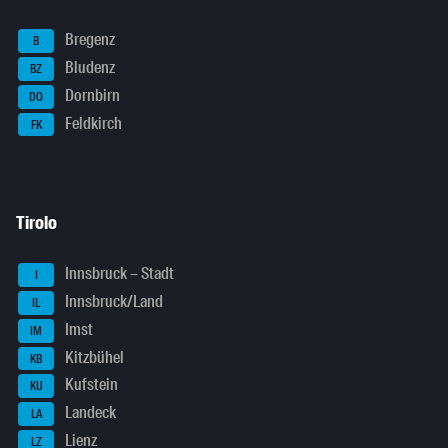
Bregenz
B
Bludenz
BZ
Dornbirn
DO
Feldkirch
FK
Tirolo
Innsbruck – Stadt
I
Innsbruck/Land
IL
Imst
IM
Kitzbühel
KB
Kufstein
KU
Landeck
LA
Lienz
LZ