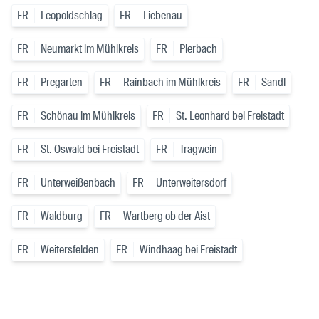
FR
Leopoldschlag
FR
Liebenau
FR
Neumarkt im Mühlkreis
FR
Pierbach
FR
Pregarten
FR
Rainbach im Mühlkreis
FR
Sandl
FR
Schönau im Mühlkreis
FR
St. Leonhard bei Freistadt
FR
St. Oswald bei Freistadt
FR
Tragwein
FR
Unterweißenbach
FR
Unterweitersdorf
FR
Waldburg
FR
Wartberg ob der Aist
FR
Weitersfelden
FR
Windhaag bei Freistadt