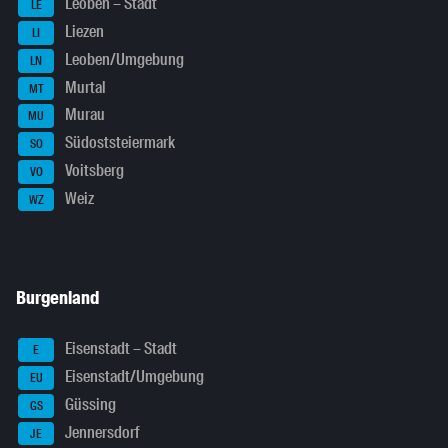
Leoben – Stadt
LE
Liezen
LI
Leoben/Umgebung
LN
Murtal
MT
Murau
MU
Südoststeiermark
SO
Voitsberg
VO
Weiz
WZ
Burgenland
Eisenstadt – Stadt
E
Eisenstadt/Umgebung
EU
Güssing
GS
Jennersdorf
JE