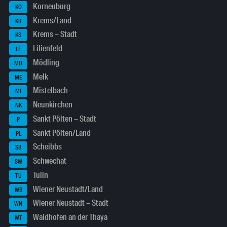
Korneuburg
KO
Krems/Land
KR
Krems – Stadt
KS
Lilienfeld
LF
Mödling
MD
Melk
ME
Mistelbach
MI
Neunkirchen
NK
Sankt Pölten – Stadt
P
Sankt Pölten/Land
PL
Scheibbs
SB
Schwechat
SW
Tulln
TU
Wiener Neustadt/Land
WB
Wiener Neustadt – Stadt
WN
Waidhofen an der Thaya
WT