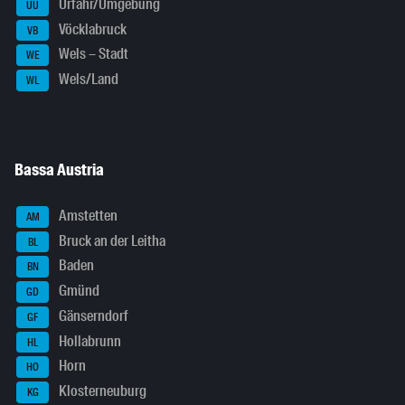
Urfahr/Umgebung
UU
Vöcklabruck
VB
Wels – Stadt
WE
Wels/Land
WL
Bassa Austria
Amstetten
AM
Bruck an der Leitha
BL
Baden
BN
Gmünd
GD
Gänserndorf
GF
Hollabrunn
HL
Horn
HO
Klosterneuburg
KG