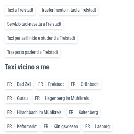
Taxi a Freistadt
Trasferimento in taxi a Freistadt
Servizio taxi-navetta a Freistadt
Taxi per asili nido e studenti a Freistadt
Trasporto pazienti a Freistadt
Taxi vicino a me
FR
Bad Zell
FR
Freistadt
FR
Grünbach
FR
Gutau
FR
Hagenberg im Mühlkreis
FR
Hirschbach im Mühlkreis
FR
Kaltenberg
FR
Kefermarkt
FR
Königswiesen
FR
Lasberg