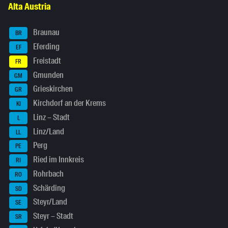
Alta Austria
Braunau
BR
Eferding
EF
Freistadt
FR
Gmunden
GM
Grieskirchen
GR
Kirchdorf an der Krems
KI
Linz – Stadt
L
Linz/Land
LL
Perg
PE
Ried im Innkreis
RI
Rohrbach
RO
Schärding
SD
Steyr/Land
SE
Steyr – Stadt
SR