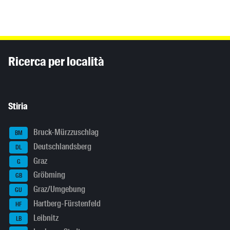
Inhaltsinformationen
Ricerca per località
Stiria
Bruck-Mürzzuschlag
BM
Deutschlandsberg
DL
Graz
G
Gröbming
GB
Graz/Umgebung
GU
Hartberg-Fürstenfeld
HF
Leibnitz
LB