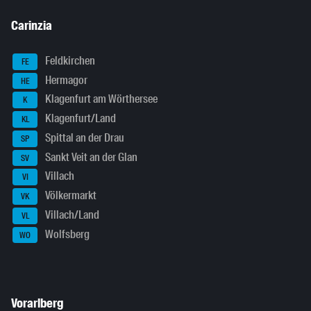
Carinzia
Feldkirchen
FE
Hermagor
HE
Klagenfurt am Wörthersee
K
Klagenfurt/Land
KL
Spittal an der Drau
SP
Sankt Veit an der Glan
SV
Villach
VI
Völkermarkt
VK
Villach/Land
VL
Wolfsberg
WO
Vorarlberg