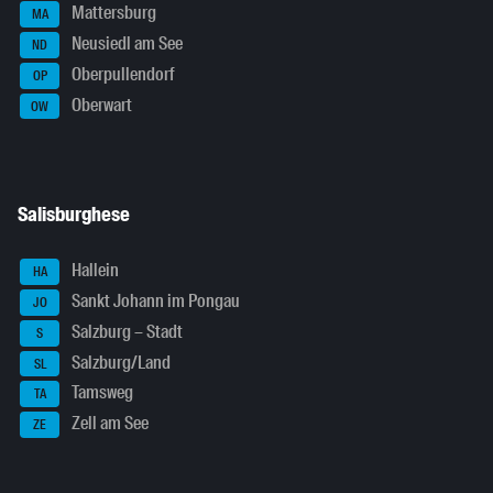
Mattersburg
MA
Neusiedl am See
ND
Oberpullendorf
OP
Oberwart
OW
Salisburghese
Hallein
HA
Sankt Johann im Pongau
JO
Salzburg – Stadt
S
Salzburg/Land
SL
Tamsweg
TA
Zell am See
ZE