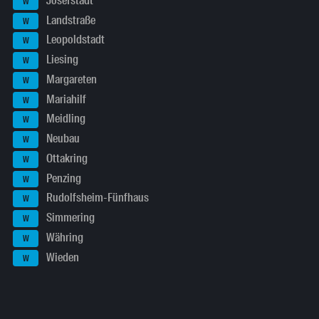
Josefstadt
W
Landstraße
W
Leopoldstadt
W
Liesing
W
Margareten
W
Mariahilf
W
Meidling
W
Neubau
W
Ottakring
W
Penzing
W
Rudolfsheim-Fünfhaus
W
Simmering
W
Währing
W
Wieden
W