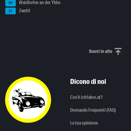
Waidhofen an der Ybbs
WY
Zwettl
ZT
Scorri in alto
Scorri in alto
Dicono di noi
Cos'è ichfahre.at?
Domande Frequenti (FAQ)
La tua opinione