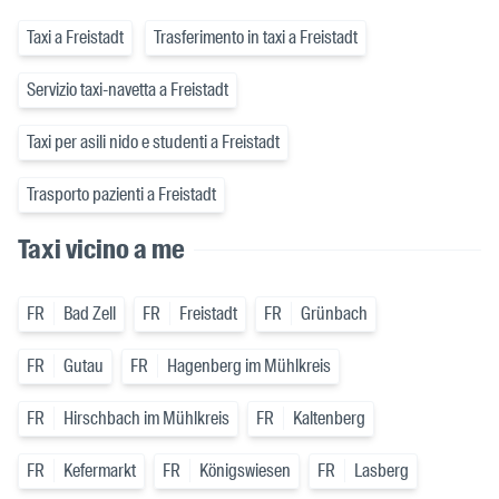
Taxi a Freistadt
Trasferimento in taxi a Freistadt
Servizio taxi-navetta a Freistadt
Taxi per asili nido e studenti a Freistadt
Trasporto pazienti a Freistadt
Taxi vicino a me
FR
Bad Zell
FR
Freistadt
FR
Grünbach
FR
Gutau
FR
Hagenberg im Mühlkreis
FR
Hirschbach im Mühlkreis
FR
Kaltenberg
FR
Kefermarkt
FR
Königswiesen
FR
Lasberg