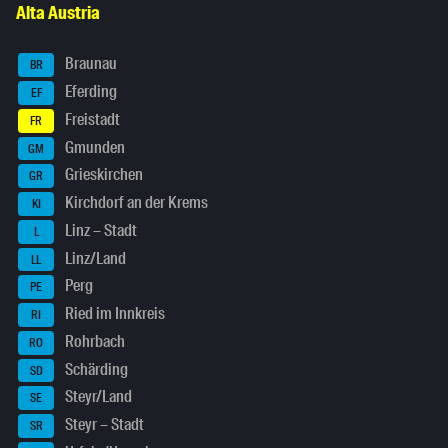
Alta Austria
Braunau
BR
Eferding
EF
Freistadt
FR
Gmunden
GM
Grieskirchen
GR
Kirchdorf an der Krems
KI
Linz – Stadt
L
Linz/Land
LL
Perg
PE
Ried im Innkreis
RI
Rohrbach
RO
Schärding
SD
Steyr/Land
SE
Steyr – Stadt
SR