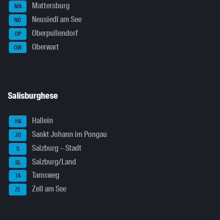
Mattersburg
MA
Neusiedl am See
ND
Oberpullendorf
OP
Oberwart
OW
Salisburghese
Hallein
HA
Sankt Johann im Pongau
JO
Salzburg – Stadt
S
Salzburg/Land
SL
Tamsweg
TA
Zell am See
ZE