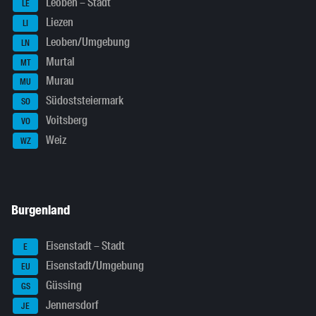
Leoben – Stadt
LE
Liezen
LI
Leoben/Umgebung
LN
Murtal
MT
Murau
MU
Südoststeiermark
SO
Voitsberg
VO
Weiz
WZ
Burgenland
Eisenstadt – Stadt
E
Eisenstadt/Umgebung
EU
Güssing
GS
Jennersdorf
JE