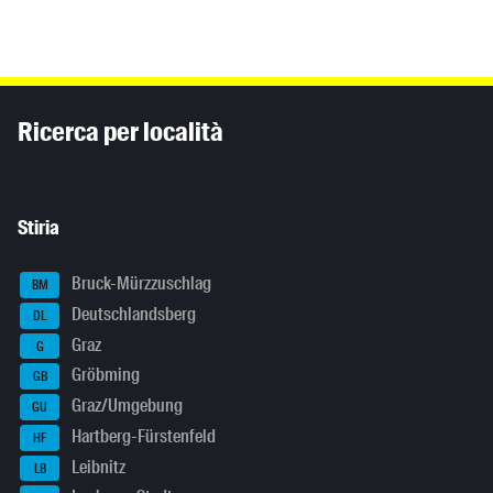
Inhaltsinformationen
Ricerca per località
Stiria
Bruck-Mürzzuschlag
BM
Deutschlandsberg
DL
Graz
G
Gröbming
GB
Graz/Umgebung
GU
Hartberg-Fürstenfeld
HF
Leibnitz
LB