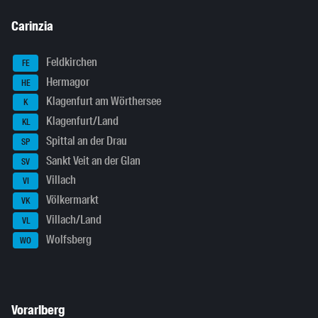
Carinzia
Feldkirchen
FE
Hermagor
HE
Klagenfurt am Wörthersee
K
Klagenfurt/Land
KL
Spittal an der Drau
SP
Sankt Veit an der Glan
SV
Villach
VI
Völkermarkt
VK
Villach/Land
VL
Wolfsberg
WO
Vorarlberg