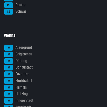
Reutte
RE
Schwaz
SZ
Vienna
Alsergrund
W
Brigittenau
W
Döbling
W
Donaustadt
W
Favoriten
W
Floridsdorf
W
Hernals
W
Hietzing
W
Innere Stadt
W