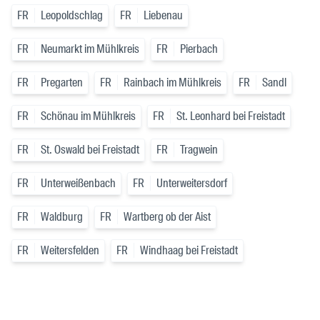
FR
Leopoldschlag
FR
Liebenau
FR
Neumarkt im Mühlkreis
FR
Pierbach
FR
Pregarten
FR
Rainbach im Mühlkreis
FR
Sandl
FR
Schönau im Mühlkreis
FR
St. Leonhard bei Freistadt
FR
St. Oswald bei Freistadt
FR
Tragwein
FR
Unterweißenbach
FR
Unterweitersdorf
FR
Waldburg
FR
Wartberg ob der Aist
FR
Weitersfelden
FR
Windhaag bei Freistadt