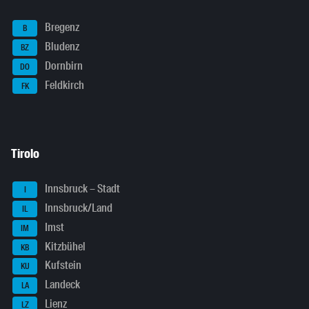
Bregenz
B
Bludenz
BZ
Dornbirn
DO
Feldkirch
FK
Tirolo
Innsbruck – Stadt
I
Innsbruck/Land
IL
Imst
IM
Kitzbühel
KB
Kufstein
KU
Landeck
LA
Lienz
LZ