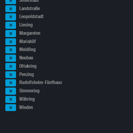
Josefstadt
W
Landstraße
W
Leopoldstadt
W
Liesing
W
Margareten
W
Mariahilf
W
Meidling
W
Neubau
W
Ottakring
W
Penzing
W
Rudolfsheim-Fünfhaus
W
Simmering
W
Währing
W
Wieden
W