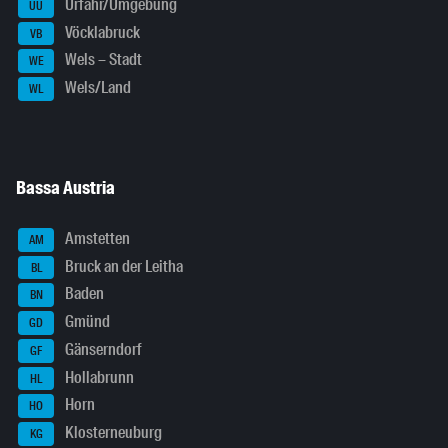
Urfahr/Umgebung
UU
Vöcklabruck
VB
Wels – Stadt
WE
Wels/Land
WL
Bassa Austria
Amstetten
AM
Bruck an der Leitha
BL
Baden
BN
Gmünd
GD
Gänserndorf
GF
Hollabrunn
HL
Horn
HO
Klosterneuburg
KG