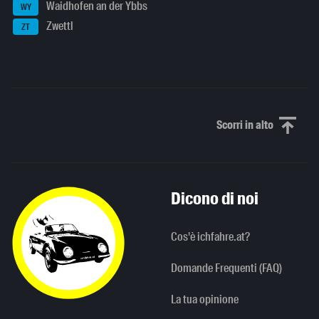
Waidhofen an der Ybbs
WY
Zwettl
ZT
Scorri in alto
Scorri in alto
Dicono di noi
Cos'è ichfahre.at?
Domande Frequenti (FAQ)
La tua opinione