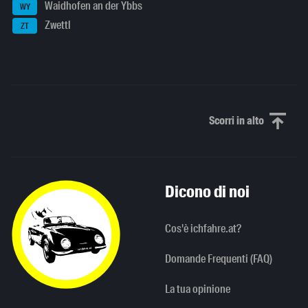
Waidhofen an der Ybbs
WY
Zwettl
ZT
Scorri in alto
Scorri in alto
Dicono di noi
Cos'è ichfahre.at?
Domande Frequenti (FAQ)
La tua opinione