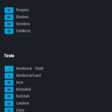
Bregenz
B
Bludenz
BZ
Dornbirn
DO
Feldkirch
FK
Tirolo
Innsbruck – Stadt
I
Innsbruck/Land
IL
Imst
IM
Kitzbühel
KB
Kufstein
KU
Landeck
LA
Lienz
LZ