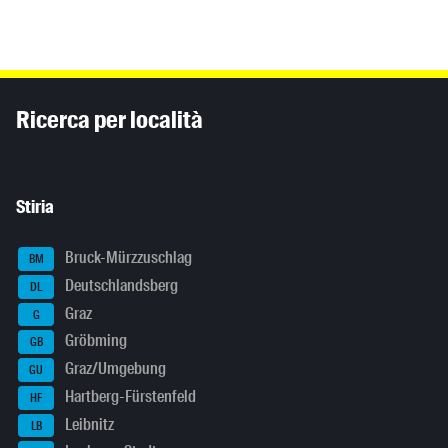
Inhaltsinformationen
Ricerca per località
Stiria
Bruck-Mürzzuschlag
BM
Deutschlandsberg
DL
Graz
G
Gröbming
GB
Graz/Umgebung
GU
Hartberg-Fürstenfeld
HF
Leibnitz
LB