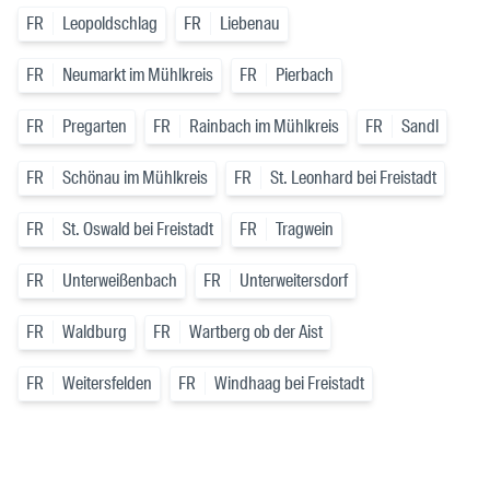
FR
Leopoldschlag
FR
Liebenau
FR
Neumarkt im Mühlkreis
FR
Pierbach
FR
Pregarten
FR
Rainbach im Mühlkreis
FR
Sandl
FR
Schönau im Mühlkreis
FR
St. Leonhard bei Freistadt
FR
St. Oswald bei Freistadt
FR
Tragwein
FR
Unterweißenbach
FR
Unterweitersdorf
FR
Waldburg
FR
Wartberg ob der Aist
FR
Weitersfelden
FR
Windhaag bei Freistadt