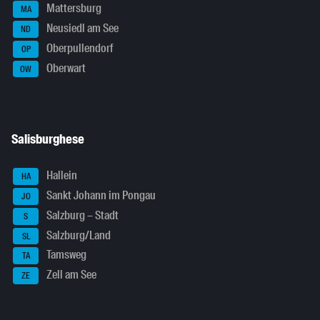
Mattersburg
MA
Neusiedl am See
ND
Oberpullendorf
OP
Oberwart
OW
Salisburghese
Hallein
HA
Sankt Johann im Pongau
JO
Salzburg – Stadt
S
Salzburg/Land
SL
Tamsweg
TA
Zell am See
ZE