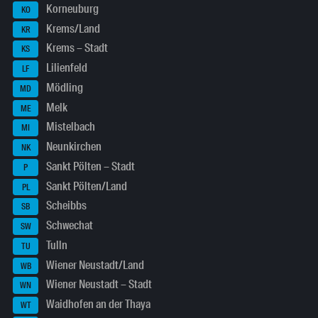
Korneuburg
KO
Krems/Land
KR
Krems – Stadt
KS
Lilienfeld
LF
Mödling
MD
Melk
ME
Mistelbach
MI
Neunkirchen
NK
Sankt Pölten – Stadt
P
Sankt Pölten/Land
PL
Scheibbs
SB
Schwechat
SW
Tulln
TU
Wiener Neustadt/Land
WB
Wiener Neustadt – Stadt
WN
Waidhofen an der Thaya
WT