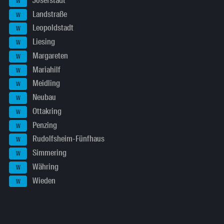
Josefstadt
W
Landstraße
W
Leopoldstadt
W
Liesing
W
Margareten
W
Mariahilf
W
Meidling
W
Neubau
W
Ottakring
W
Penzing
W
Rudolfsheim-Fünfhaus
W
Simmering
W
Währing
W
Wieden
W