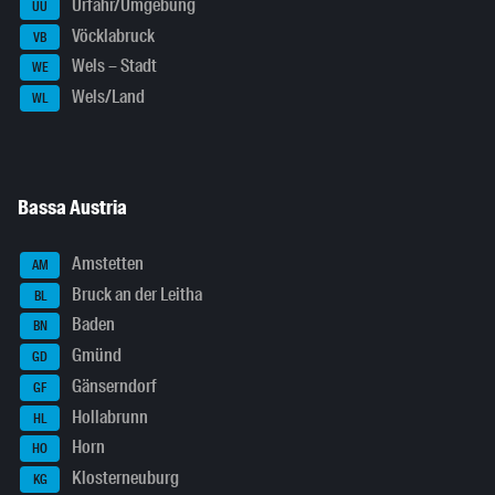
Urfahr/Umgebung
UU
Vöcklabruck
VB
Wels – Stadt
WE
Wels/Land
WL
Bassa Austria
Amstetten
AM
Bruck an der Leitha
BL
Baden
BN
Gmünd
GD
Gänserndorf
GF
Hollabrunn
HL
Horn
HO
Klosterneuburg
KG