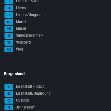
Leoben – Stadt
LE
Liezen
LI
Leoben/Umgebung
LN
Murtal
MT
Murau
MU
Südoststeiermark
SO
Voitsberg
VO
Weiz
WZ
Burgenland
Eisenstadt – Stadt
E
Eisenstadt/Umgebung
EU
Güssing
GS
Jennersdorf
JE