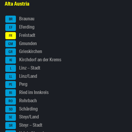
Alta Austria
Braunau
BR
Eferding
EF
Freistadt
FR
Gmunden
GM
Grieskirchen
GR
Kirchdorf an der Krems
KI
Linz – Stadt
L
Linz/Land
LL
Perg
PE
Ried im Innkreis
RI
Rohrbach
RO
Schärding
SD
Steyr/Land
SE
Steyr – Stadt
SR