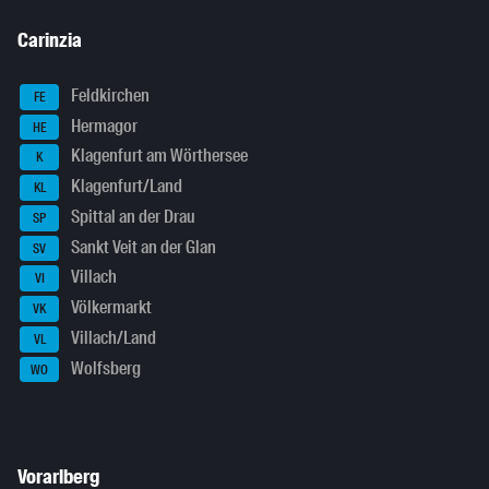
Carinzia
Feldkirchen
FE
Hermagor
HE
Klagenfurt am Wörthersee
K
Klagenfurt/Land
KL
Spittal an der Drau
SP
Sankt Veit an der Glan
SV
Villach
VI
Völkermarkt
VK
Villach/Land
VL
Wolfsberg
WO
Vorarlberg