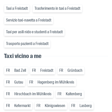
Taxi a Freistadt
Trasferimento in taxi a Freistadt
Servizio taxi-navetta a Freistadt
Taxi per asili nido e studenti a Freistadt
Trasporto pazienti a Freistadt
Taxi vicino a me
FR
Bad Zell
FR
Freistadt
FR
Grünbach
FR
Gutau
FR
Hagenberg im Mühlkreis
FR
Hirschbach im Mühlkreis
FR
Kaltenberg
FR
Kefermarkt
FR
Königswiesen
FR
Lasberg