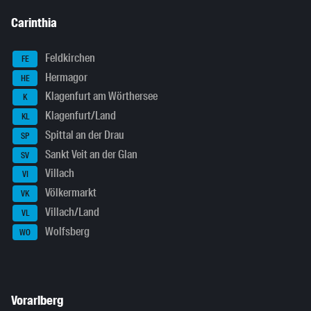
Carinthia
Feldkirchen
FE
Hermagor
HE
Klagenfurt am Wörthersee
K
Klagenfurt/Land
KL
Spittal an der Drau
SP
Sankt Veit an der Glan
SV
Villach
VI
Völkermarkt
VK
Villach/Land
VL
Wolfsberg
WO
Vorarlberg