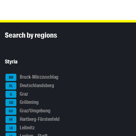
Inhaltsinformationen
Search by regions
Styria
Bruck-Mürzzuschlag
BM
Deutschlandsberg
DL
Graz
G
Gröbming
GB
Graz/Umgebung
GU
Hartberg-Fürstenfeld
HF
Leibnitz
LB