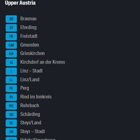
Upper Austria
Braunau
BR
Eferding
EF
Freistadt
FR
Gmunden
GM
Grieskirchen
GR
Kirchdorf an der Krems
KI
Linz – Stadt
L
Linz/Land
LL
Perg
PE
Ried im Innkreis
RI
Rohrbach
RO
Schärding
SD
Steyr/Land
SE
Steyr – Stadt
SR