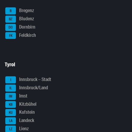
Bregenz
B
Bludenz
BZ
Dornbirn
DO
Feldkirch
FK
Tyrol
Innsbruck – Stadt
I
Innsbruck/Land
IL
Imst
IM
Kitzbühel
KB
Kufstein
KU
Landeck
LA
Lienz
LZ