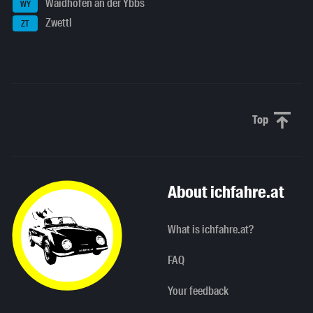
Waidhofen an der Ybbs
WY
Zwettl
ZT
Top
Scroll to 
About ichfahre.at
What is ichfahre.at?
FAQ
Your feedback