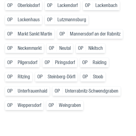
OP
Oberloisdorf
OP
Lackendorf
OP
Lackenbach
OP
Lockenhaus
OP
Lutzmannsburg
OP
Markt Sankt Martin
OP
Mannersdorf an der Rabnitz
OP
Neckenmarkt
OP
Neutal
OP
Nikitsch
OP
Pilgersdorf
OP
Piringsdorf
OP
Raiding
OP
Ritzing
OP
Steinberg-Dörfl
OP
Stoob
OP
Unterfrauenhaid
OP
Unterrabnitz-Schwendgraben
OP
Weppersdorf
OP
Weingraben