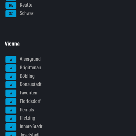
Reutte
RE
Schwaz
SZ
Vienna
Alsergrund
W
Brigittenau
W
Döbling
W
Donaustadt
W
Favoriten
W
Floridsdorf
W
Hernals
W
Hietzing
W
Innere Stadt
W
Josefstadt
W