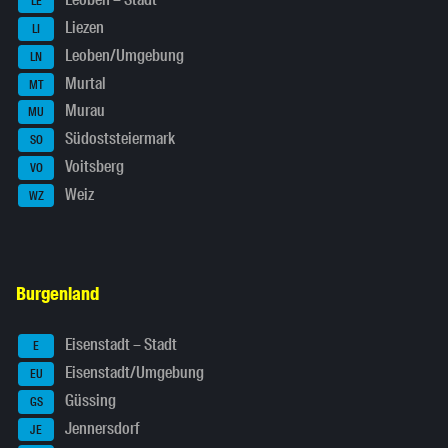
Leoben – Stadt
LE
Liezen
LI
Leoben/Umgebung
LN
Murtal
MT
Murau
MU
Südoststeiermark
SO
Voitsberg
VO
Weiz
WZ
Burgenland
Eisenstadt – Stadt
E
Eisenstadt/Umgebung
EU
Güssing
GS
Jennersdorf
JE