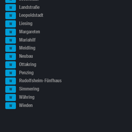
Landstraße
W
Leopoldstadt
W
Liesing
W
Margareten
W
Mariahilf
W
Meidling
W
Neubau
W
Ottakring
W
Penzing
W
Rudolfsheim-Fünfhaus
W
Simmering
W
Währing
W
Wieden
W