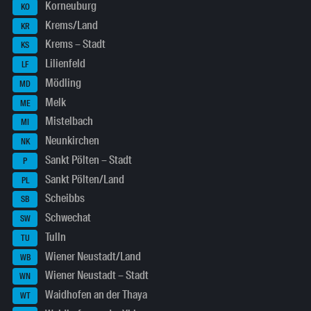
Korneuburg
KO
Krems/Land
KR
Krems – Stadt
KS
Lilienfeld
LF
Mödling
MD
Melk
ME
Mistelbach
MI
Neunkirchen
NK
Sankt Pölten – Stadt
P
Sankt Pölten/Land
PL
Scheibbs
SB
Schwechat
SW
Tulln
TU
Wiener Neustadt/Land
WB
Wiener Neustadt – Stadt
WN
Waidhofen an der Thaya
WT