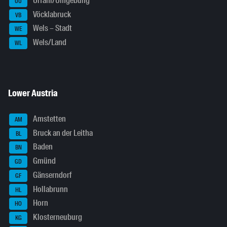
Urfahr/Umgebung
UU
Vöcklabruck
VB
Wels – Stadt
WE
Wels/Land
WL
Lower Austria
Amstetten
AM
Bruck an der Leitha
BL
Baden
BN
Gmünd
GD
Gänserndorf
GF
Hollabrunn
HL
Horn
HO
Klosterneuburg
KG