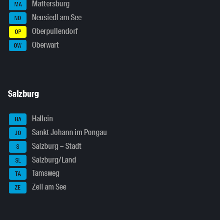
Mattersburg
MA
Neusiedl am See
ND
Oberpullendorf
OP
Oberwart
OW
Salzburg
Hallein
HA
Sankt Johann im Pongau
JO
Salzburg – Stadt
S
Salzburg/Land
SL
Tamsweg
TA
Zell am See
ZE