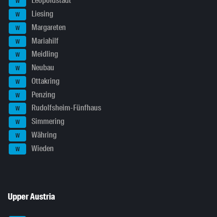
Leopoldstadt
W
Liesing
W
Margareten
W
Mariahilf
W
Meidling
W
Neubau
W
Ottakring
W
Penzing
W
Rudolfsheim-Fünfhaus
W
Simmering
W
Währing
W
Wieden
W
Upper Austria