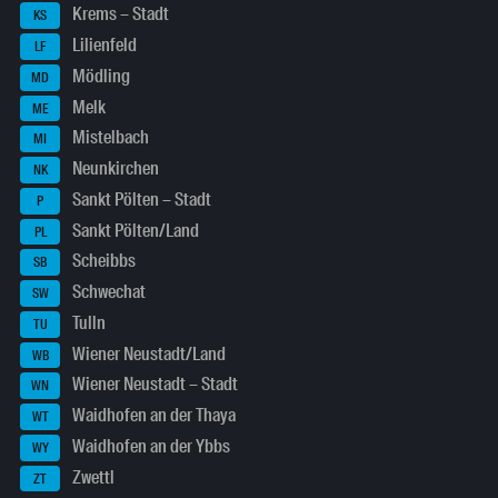
Krems – Stadt
KS
Lilienfeld
LF
Mödling
MD
Melk
ME
Mistelbach
MI
Neunkirchen
NK
Sankt Pölten – Stadt
P
Sankt Pölten/Land
PL
Scheibbs
SB
Schwechat
SW
Tulln
TU
Wiener Neustadt/Land
WB
Wiener Neustadt – Stadt
WN
Waidhofen an der Thaya
WT
Waidhofen an der Ybbs
WY
Zwettl
ZT