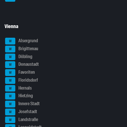
Vienna
Alsergrund
W
Brigittenau
W
Döbling
W
Donaustadt
W
Favoriten
W
Floridsdorf
W
Hernals
W
Hietzing
W
Innere Stadt
W
Josefstadt
W
Landstraße
W