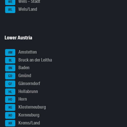
Wels – Stadt
WE
Wels/Land
WL
Lower Austria
Amstetten
AM
Bruck an der Leitha
BL
Baden
BN
Gmünd
GD
Gänserndorf
GF
Hollabrunn
HL
Horn
HO
Klosterneuburg
KG
Korneuburg
KO
Krems/Land
KR