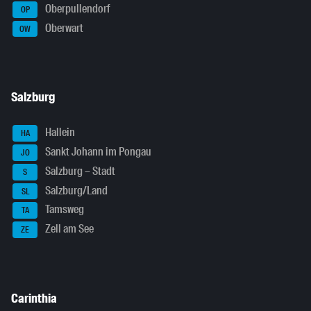
Oberpullendorf
OP
Oberwart
OW
Salzburg
Hallein
HA
Sankt Johann im Pongau
JO
Salzburg – Stadt
S
Salzburg/Land
SL
Tamsweg
TA
Zell am See
ZE
Carinthia