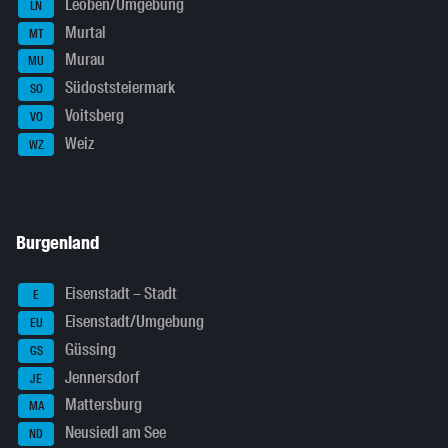
Leoben/Umgebung
LN
Murtal
MT
Murau
MU
Südoststeiermark
SO
Voitsberg
VO
Weiz
WZ
Burgenland
Eisenstadt – Stadt
E
Eisenstadt/Umgebung
EU
Güssing
GS
Jennersdorf
JE
Mattersburg
MA
Neusiedl am See
ND