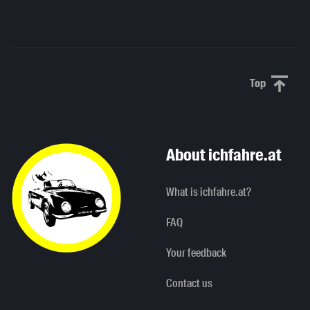
Top
Scroll to 
About ichfahre.at
What is ichfahre.at?
FAQ
Your feedback
Contact us