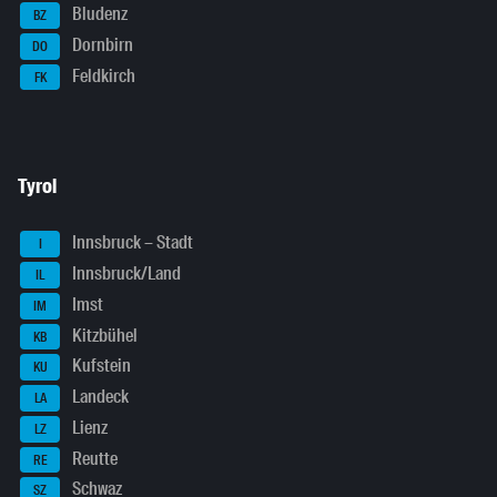
Bludenz
BZ
Dornbirn
DO
Feldkirch
FK
Tyrol
Innsbruck – Stadt
I
Innsbruck/Land
IL
Imst
IM
Kitzbühel
KB
Kufstein
KU
Landeck
LA
Lienz
LZ
Reutte
RE
Schwaz
SZ