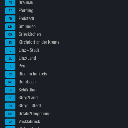
Braunau
BR
Eferding
EF
Freistadt
FR
Gmunden
GM
Grieskirchen
GR
Kirchdorf an der Krems
KI
Linz – Stadt
L
Linz/Land
LL
Perg
PE
Ried im Innkreis
RI
Rohrbach
RO
Schärding
SD
Steyr/Land
SE
Steyr – Stadt
SR
Urfahr/Umgebung
UU
Vöcklabruck
VB