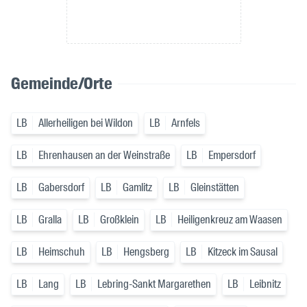
Gemeinde/Orte
LB
Allerheiligen bei Wildon
LB
Arnfels
LB
Ehrenhausen an der Weinstraße
LB
Empersdorf
LB
Gabersdorf
LB
Gamlitz
LB
Gleinstätten
LB
Gralla
LB
Großklein
LB
Heiligenkreuz am Waasen
LB
Heimschuh
LB
Hengsberg
LB
Kitzeck im Sausal
LB
Lang
LB
Lebring-Sankt Margarethen
LB
Leibnitz