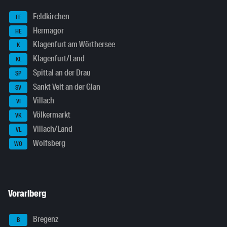
Feldkirchen
FE
Hermagor
HE
Klagenfurt am Wörthersee
K
Klagenfurt/Land
KL
Spittal an der Drau
SP
Sankt Veit an der Glan
SV
Villach
VI
Völkermarkt
VK
Villach/Land
VL
Wolfsberg
WO
Vorarlberg
Bregenz
B