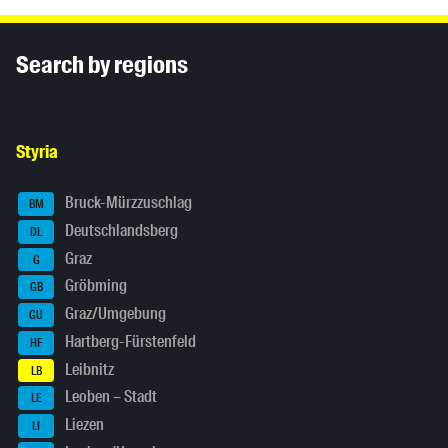
Inhaltsinformationen
Search by regions
Styria
Bruck-Mürzzuschlag
BM
Deutschlandsberg
DL
Graz
G
Gröbming
GB
Graz/Umgebung
GU
Hartberg-Fürstenfeld
HF
Leibnitz
LB
Leoben – Stadt
LE
Liezen
LI