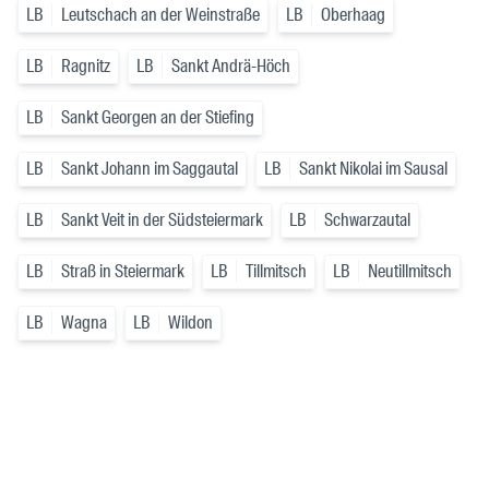
LB
Leutschach an der Weinstraße
LB
Oberhaag
LB
Ragnitz
LB
Sankt Andrä-Höch
LB
Sankt Georgen an der Stiefing
LB
Sankt Johann im Saggautal
LB
Sankt Nikolai im Sausal
LB
Sankt Veit in der Südsteiermark
LB
Schwarzautal
LB
Straß in Steiermark
LB
Tillmitsch
LB
Neutillmitsch
LB
Wagna
LB
Wildon