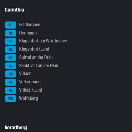
Carinthia
Feldkirchen
FE
Hermagor
HE
Klagenfurt am Wörthersee
K
Klagenfurt/Land
KL
Spittal an der Drau
SP
Sankt Veit an der Glan
SV
Villach
VI
Völkermarkt
VK
Villach/Land
VL
Wolfsberg
WO
Vorarlberg