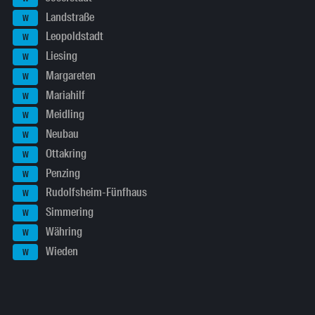
Landstraße
W
Leopoldstadt
W
Liesing
W
Margareten
W
Mariahilf
W
Meidling
W
Neubau
W
Ottakring
W
Penzing
W
Rudolfsheim-Fünfhaus
W
Simmering
W
Währing
W
Wieden
W