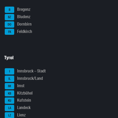
Bregenz
B
Bludenz
BZ
Dornbirn
DO
Feldkirch
FK
Tyrol
Innsbruck – Stadt
I
Innsbruck/Land
IL
Imst
IM
Kitzbühel
KB
Kufstein
KU
Landeck
LA
Lienz
LZ