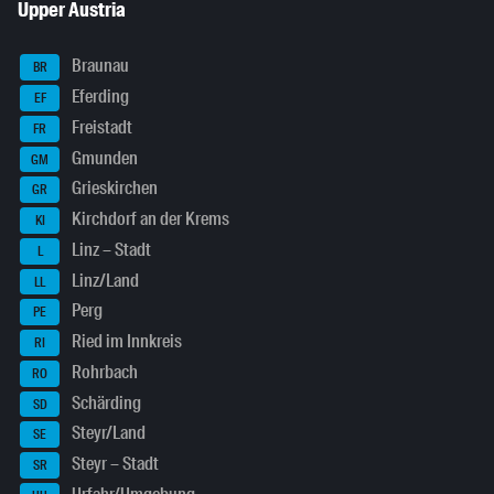
Upper Austria
Braunau
BR
Eferding
EF
Freistadt
FR
Gmunden
GM
Grieskirchen
GR
Kirchdorf an der Krems
KI
Linz – Stadt
L
Linz/Land
LL
Perg
PE
Ried im Innkreis
RI
Rohrbach
RO
Schärding
SD
Steyr/Land
SE
Steyr – Stadt
SR