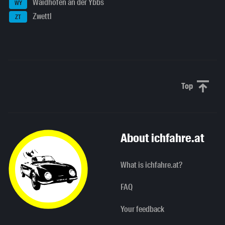
Waidhofen an der Ybbs
WY
Zwettl
ZT
Top
Scroll to 
About ichfahre.at
What is ichfahre.at?
FAQ
Your feedback