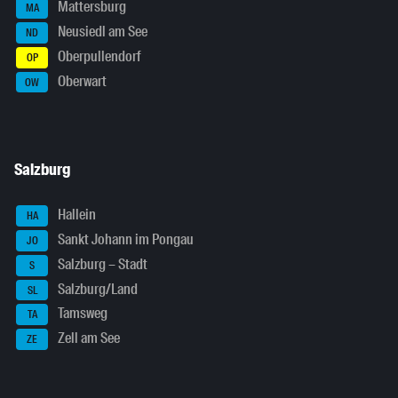
Mattersburg
MA
Neusiedl am See
ND
Oberpullendorf
OP
Oberwart
OW
Salzburg
Hallein
HA
Sankt Johann im Pongau
JO
Salzburg – Stadt
S
Salzburg/Land
SL
Tamsweg
TA
Zell am See
ZE