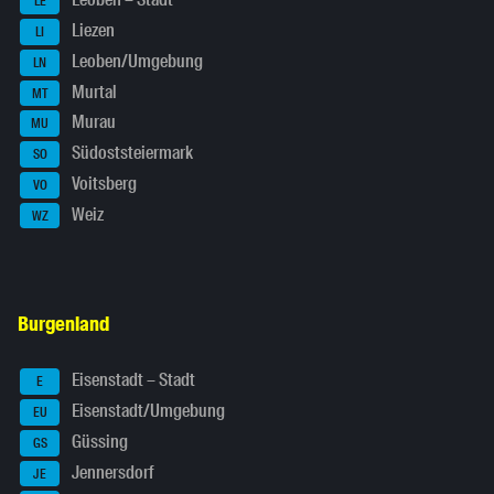
Leoben – Stadt
LE
Liezen
LI
Leoben/Umgebung
LN
Murtal
MT
Murau
MU
Südoststeiermark
SO
Voitsberg
VO
Weiz
WZ
Burgenland
Eisenstadt – Stadt
E
Eisenstadt/Umgebung
EU
Güssing
GS
Jennersdorf
JE