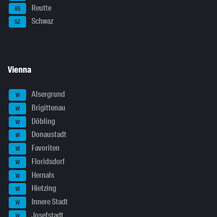
Reutte
RE
Schwaz
SZ
Vienna
Alsergrund
W
Brigittenau
W
Döbling
W
Donaustadt
W
Favoriten
W
Floridsdorf
W
Hernals
W
Hietzing
W
Innere Stadt
W
Josefstadt
W