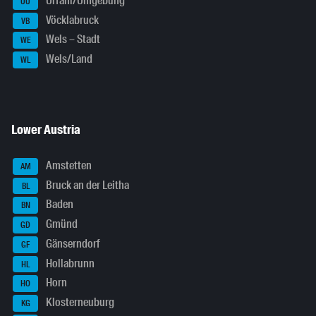
Urfahr/Umgebung
UU
Vöcklabruck
VB
Wels – Stadt
WE
Wels/Land
WL
Lower Austria
Amstetten
AM
Bruck an der Leitha
BL
Baden
BN
Gmünd
GD
Gänserndorf
GF
Hollabrunn
HL
Horn
HO
Klosterneuburg
KG