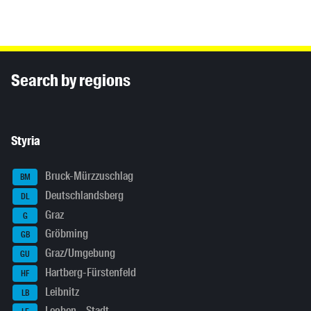
Inhaltsinformationen
Search by regions
Styria
Bruck-Mürzzuschlag
BM
Deutschlandsberg
DL
Graz
G
Gröbming
GB
Graz/Umgebung
GU
Hartberg-Fürstenfeld
HF
Leibnitz
LB