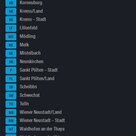
Korneuburg
KO
Krems/Land
KR
Krems – Stadt
KS
Lilienfeld
LF
Mödling
MD
Melk
ME
Mistelbach
MI
Neunkirchen
NK
Sankt Pölten – Stadt
P
Sankt Pölten/Land
PL
Scheibbs
SB
Schwechat
SW
Tulln
TU
Wiener Neustadt/Land
WB
Wiener Neustadt – Stadt
WN
Waidhofen an der Thaya
WT