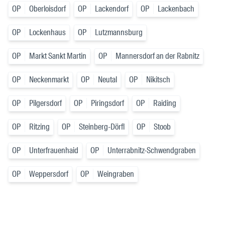
OP
Oberloisdorf
OP
Lackendorf
OP
Lackenbach
OP
Lockenhaus
OP
Lutzmannsburg
OP
Markt Sankt Martin
OP
Mannersdorf an der Rabnitz
OP
Neckenmarkt
OP
Neutal
OP
Nikitsch
OP
Pilgersdorf
OP
Piringsdorf
OP
Raiding
OP
Ritzing
OP
Steinberg-Dörfl
OP
Stoob
OP
Unterfrauenhaid
OP
Unterrabnitz-Schwendgraben
OP
Weppersdorf
OP
Weingraben