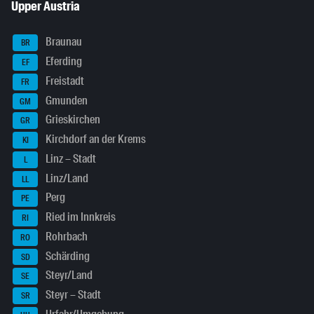
Upper Austria
Braunau
BR
Eferding
EF
Freistadt
FR
Gmunden
GM
Grieskirchen
GR
Kirchdorf an der Krems
KI
Linz – Stadt
L
Linz/Land
LL
Perg
PE
Ried im Innkreis
RI
Rohrbach
RO
Schärding
SD
Steyr/Land
SE
Steyr – Stadt
SR