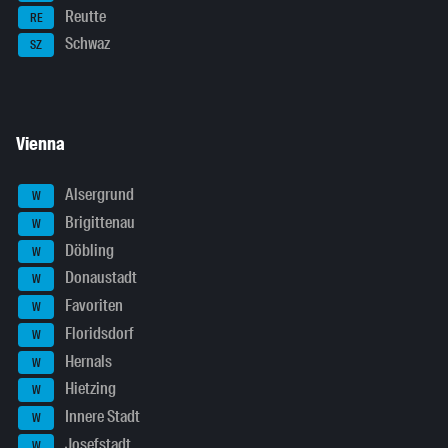
Reutte
RE
Schwaz
SZ
Vienna
Alsergrund
W
Brigittenau
W
Döbling
W
Donaustadt
W
Favoriten
W
Floridsdorf
W
Hernals
W
Hietzing
W
Innere Stadt
W
Josefstadt
W