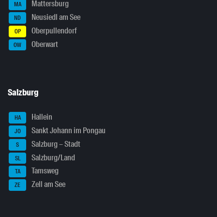
Mattersburg
MA
Neusiedl am See
ND
Oberpullendorf
OP
Oberwart
OW
Salzburg
Hallein
HA
Sankt Johann im Pongau
JO
Salzburg – Stadt
S
Salzburg/Land
SL
Tamsweg
TA
Zell am See
ZE