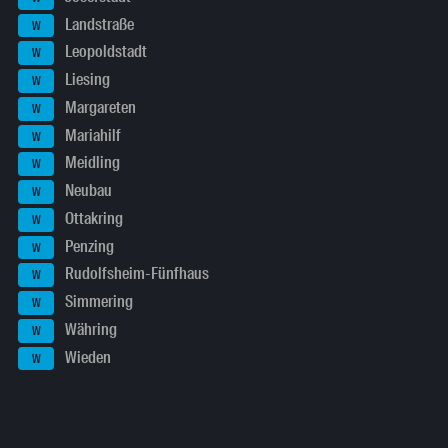
Landstraße
W
Leopoldstadt
W
Liesing
W
Margareten
W
Mariahilf
W
Meidling
W
Neubau
W
Ottakring
W
Penzing
W
Rudolfsheim-Fünfhaus
W
Simmering
W
Währing
W
Wieden
W