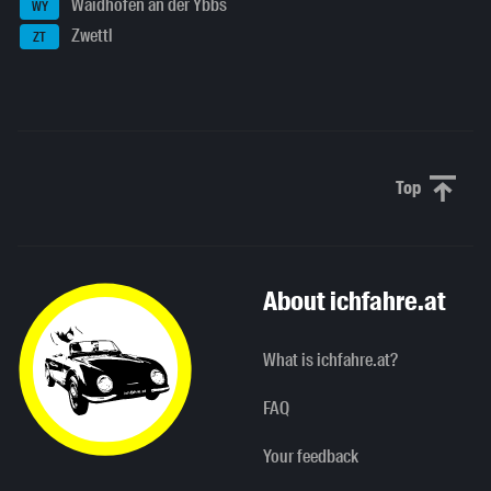
Waidhofen an der Ybbs
WY
Zwettl
ZT
Top
Scroll to 
About ichfahre.at
What is ichfahre.at?
FAQ
Your feedback