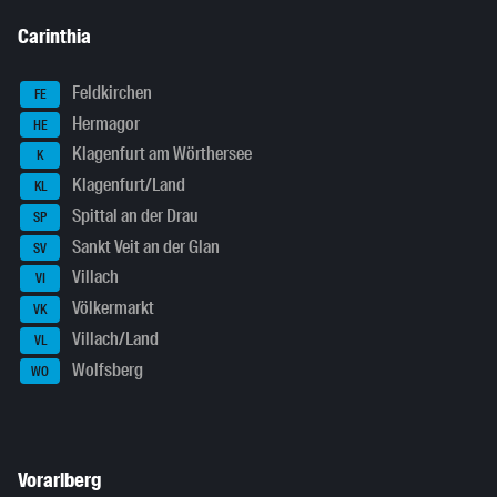
Carinthia
Feldkirchen
FE
Hermagor
HE
Klagenfurt am Wörthersee
K
Klagenfurt/Land
KL
Spittal an der Drau
SP
Sankt Veit an der Glan
SV
Villach
VI
Völkermarkt
VK
Villach/Land
VL
Wolfsberg
WO
Vorarlberg