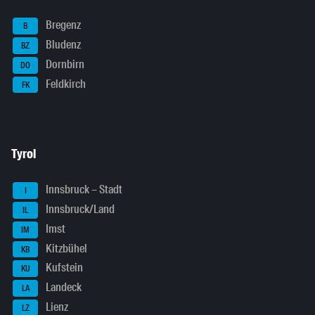
Bregenz
B
Bludenz
BZ
Dornbirn
DO
Feldkirch
FK
Tyrol
Innsbruck – Stadt
I
Innsbruck/Land
IL
Imst
IM
Kitzbühel
KB
Kufstein
KU
Landeck
LA
Lienz
LZ