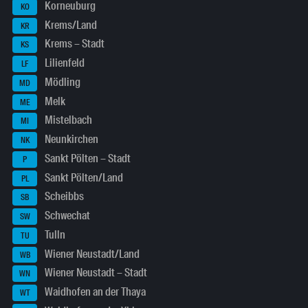
Korneuburg
KO
Krems/Land
KR
Krems – Stadt
KS
Lilienfeld
LF
Mödling
MD
Melk
ME
Mistelbach
MI
Neunkirchen
NK
Sankt Pölten – Stadt
P
Sankt Pölten/Land
PL
Scheibbs
SB
Schwechat
SW
Tulln
TU
Wiener Neustadt/Land
WB
Wiener Neustadt – Stadt
WN
Waidhofen an der Thaya
WT