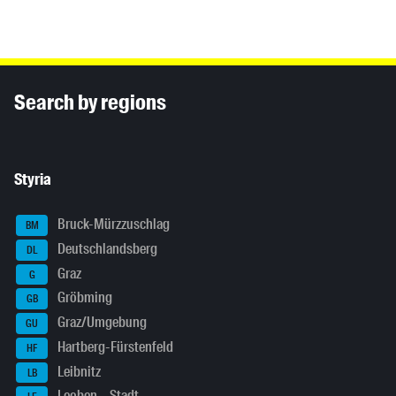
Inhaltsinformationen
Search by regions
Styria
Bruck-Mürzzuschlag
BM
Deutschlandsberg
DL
Graz
G
Gröbming
GB
Graz/Umgebung
GU
Hartberg-Fürstenfeld
HF
Leibnitz
LB