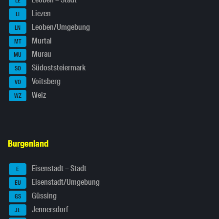
Leoben – Stadt
LE
Liezen
LI
Leoben/Umgebung
LN
Murtal
MT
Murau
MU
Südoststeiermark
SO
Voitsberg
VO
Weiz
WZ
Burgenland
Eisenstadt – Stadt
E
Eisenstadt/Umgebung
EU
Güssing
GS
Jennersdorf
JE