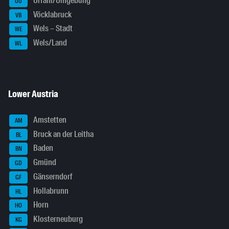
Urfahr/Umgebung
UU
Vöcklabruck
VB
Wels – Stadt
WE
Wels/Land
WL
Lower Austria
Amstetten
AM
Bruck an der Leitha
BL
Baden
BN
Gmünd
GD
Gänserndorf
GF
Hollabrunn
HL
Horn
HO
Klosterneuburg
KG