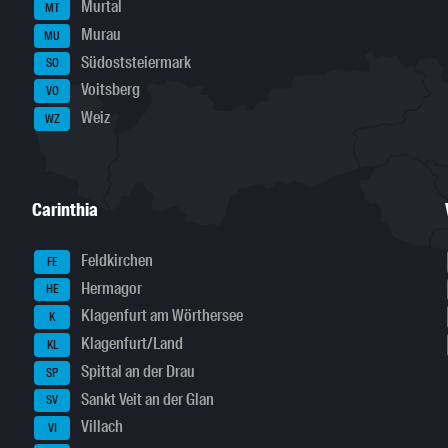
Murtal
MT
Murau
MU
Südoststeiermark
SO
Voitsberg
VO
Weiz
WZ
Carinthia
Feldkirchen
FE
Hermagor
HE
Klagenfurt am Wörthersee
K
Klagenfurt/Land
KL
Spittal an der Drau
SP
Sankt Veit an der Glan
SV
Villach
VI