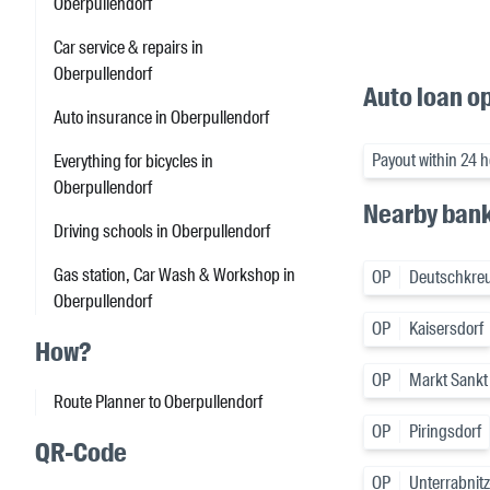
Oberpullendorf
Car service & repairs in
Oberpullendorf
Auto loan o
Auto insurance in Oberpullendorf
Payout within 24 
Everything for bicycles in
Oberpullendorf
Nearby ban
Driving schools in Oberpullendorf
Gas station, Car Wash & Workshop in
OP
Deutschkreu
Oberpullendorf
OP
Kaisersdorf
How?
OP
Markt Sankt
Route Planner to Oberpullendorf
OP
Piringsdorf
QR-Code
OP
Unterrabni