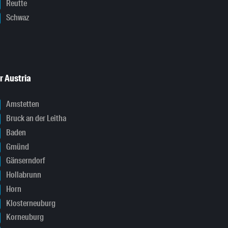
Reutte
Schwaz
r Austria
Amstetten
Bruck an der Leitha
Baden
Gmünd
Gänserndorf
Hollabrunn
Horn
Klosterneuburg
Korneuburg