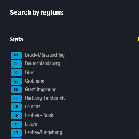
Inhaltsinformationen
Search by regions
Styria
Bruck-Mürzzuschlag
BM
Deutschlandsberg
DL
Graz
G
Gröbming
GB
Graz/Umgebung
GU
Hartberg-Fürstenfeld
HF
Leibnitz
LB
Leoben – Stadt
LE
Liezen
LI
Leoben/Umgebung
LN