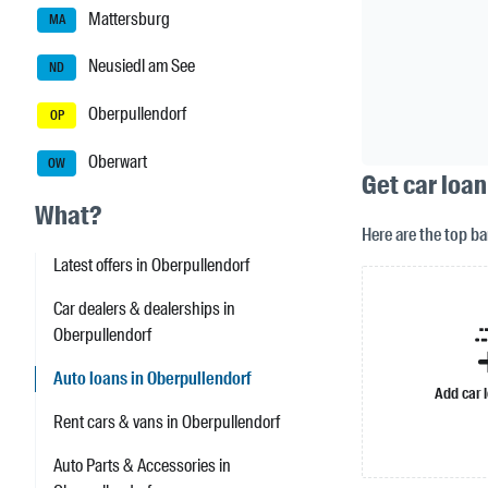
Mattersburg
MA
Neusiedl am See
ND
Oberpullendorf
OP
Oberwart
OW
Get car loan
What?
Here are the top b
Latest offers in Oberpullendorf
Car dealers & dealerships in
Oberpullendorf
Auto loans in Oberpullendorf
Add car 
Rent cars & vans in Oberpullendorf
Auto Parts & Accessories in