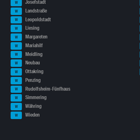
Josefstadt
W
Landstraße
W
Leopoldstadt
W
Liesing
W
Margareten
W
Mariahilf
W
Meidling
W
Neubau
W
Ottakring
W
Penzing
W
Rudolfsheim-Fünfhaus
W
Simmering
W
Währing
W
Wieden
W