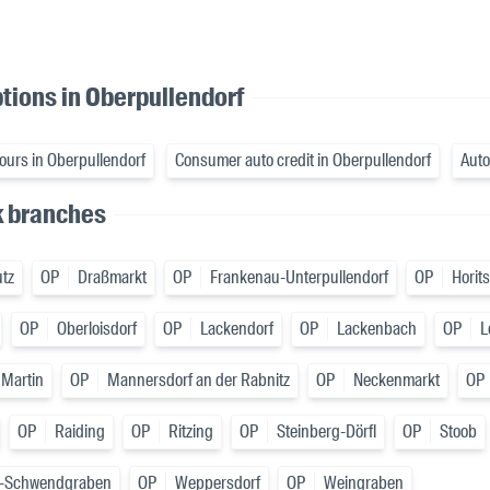
ptions in Oberpullendorf
hours in Oberpullendorf
Consumer auto credit in Oberpullendorf
Auto
k branches
tz
OP
Draßmarkt
OP
Frankenau-Unterpullendorf
OP
Horit
OP
Oberloisdorf
OP
Lackendorf
OP
Lackenbach
OP
L
 Martin
OP
Mannersdorf an der Rabnitz
OP
Neckenmarkt
OP
OP
Raiding
OP
Ritzing
OP
Steinberg-Dörfl
OP
Stoob
tz-Schwendgraben
OP
Weppersdorf
OP
Weingraben