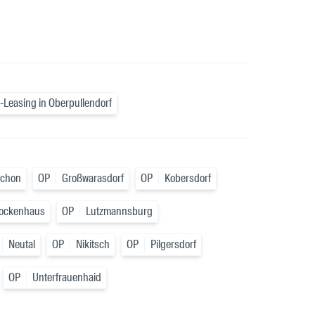
-Leasing in Oberpullendorf
schon
OP
Großwarasdorf
OP
Kobersdorf
ockenhaus
OP
Lutzmannsburg
Neutal
OP
Nikitsch
OP
Pilgersdorf
OP
Unterfrauenhaid