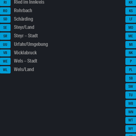
Ried im Innkreis
RI
KR
Rohrbach
RO
KS
Schärding
SD
LF
Steyr/Land
SE
MD
Steyr – Stadt
SR
ME
Urfahr/Umgebung
UU
MI
Vöcklabruck
VB
NK
Wels – Stadt
WE
P
Wels/Land
WL
PL
SB
SW
TU
WB
WN
WT
WY