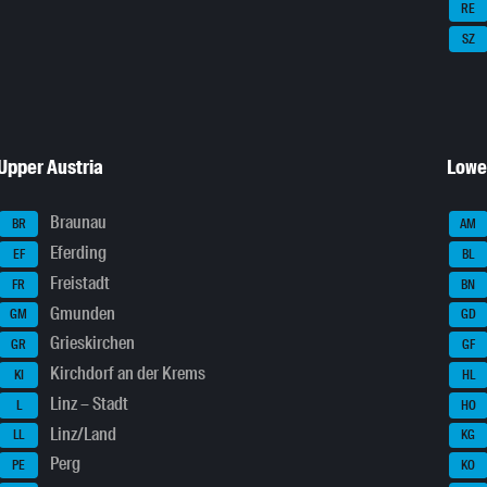
RE
SZ
Upper Austria
Lowe
Braunau
BR
AM
Eferding
EF
BL
Freistadt
FR
BN
Gmunden
GM
GD
Grieskirchen
GR
GF
Kirchdorf an der Krems
KI
HL
Linz – Stadt
L
HO
Linz/Land
LL
KG
Perg
PE
KO