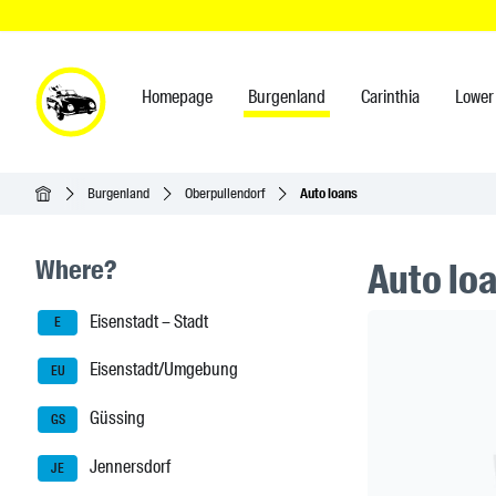
Homepage
Burgenland
Carinthia
Lower 
Homepage
Burgenland
Oberpullendorf
Auto loans
Seitenleisten-Navigation
Where?
Auto loa
Eisenstadt – Stadt
Header Ban
E
Eisenstadt/Umgebung
EU
Güssing
GS
Jennersdorf
JE