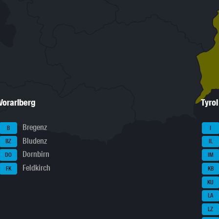
Vorarlberg
Tyrol
Bregenz
B
I
Bludenz
BZ
IL
Dornbirn
DO
IM
Feldkirch
FK
KB
KU
LA
LZ