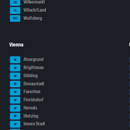
Völkermarkt
VK
Villach/Land
VL
Wolfsberg
WO
Vienna
Alsergrund
W
Brigittenau
W
Döbling
W
Donaustadt
W
Favoriten
W
Floridsdorf
W
Hernals
W
Hietzing
W
Innere Stadt
W