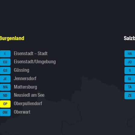
Burgenland
Salz
Eisenstadt – Stadt
E
HA
Eisenstadt/Umgebung
EU
JO
Güssing
GS
S
Jennersdorf
JE
SL
Mattersburg
MA
TA
Neusiedl am See
ND
ZE
Oberpullendorf
OP
Oberwart
OW