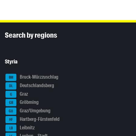
Inhaltsinformationen
Search by regions
Styria
Bruck-Mürzzuschlag
BM
Deutschlandsberg
DL
Graz
G
Gröbming
GB
Graz/Umgebung
GU
Hartberg-Fürstenfeld
HF
Leibnitz
LB