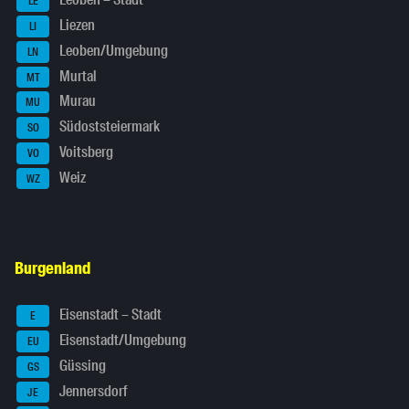
Leoben – Stadt
LE
Liezen
LI
Leoben/Umgebung
LN
Murtal
MT
Murau
MU
Südoststeiermark
SO
Voitsberg
VO
Weiz
WZ
Burgenland
Eisenstadt – Stadt
E
Eisenstadt/Umgebung
EU
Güssing
GS
Jennersdorf
JE