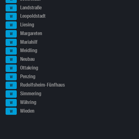
Landstraße
W
Leopoldstadt
W
Liesing
W
Margareten
W
Mariahilf
W
Meidling
W
Neubau
W
Ottakring
W
Penzing
W
Rudolfsheim-Fünfhaus
W
Simmering
W
Währing
W
Wieden
W