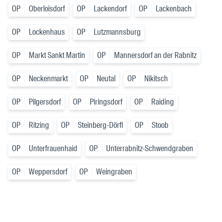
OP
Oberloisdorf
OP
Lackendorf
OP
Lackenbach
OP
Lockenhaus
OP
Lutzmannsburg
OP
Markt Sankt Martin
OP
Mannersdorf an der Rabnitz
OP
Neckenmarkt
OP
Neutal
OP
Nikitsch
OP
Pilgersdorf
OP
Piringsdorf
OP
Raiding
OP
Ritzing
OP
Steinberg-Dörfl
OP
Stoob
OP
Unterfrauenhaid
OP
Unterrabnitz-Schwendgraben
OP
Weppersdorf
OP
Weingraben