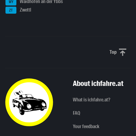
Waidhofen an der Ybbs
WY
Zwettl
ZT
Top
Scroll to 
About ichfahre.at
What is ichfahre.at?
FAQ
Your feedback