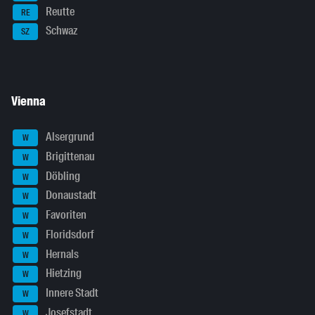
Reutte
RE
Schwaz
SZ
Vienna
Alsergrund
W
Brigittenau
W
Döbling
W
Donaustadt
W
Favoriten
W
Floridsdorf
W
Hernals
W
Hietzing
W
Innere Stadt
W
Josefstadt
W