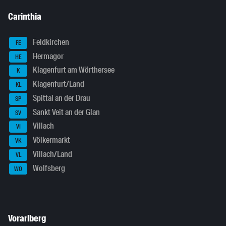
Carinthia
Feldkirchen
FE
Hermagor
HE
Klagenfurt am Wörthersee
K
Klagenfurt/Land
KL
Spittal an der Drau
SP
Sankt Veit an der Glan
SV
Villach
VI
Völkermarkt
VK
Villach/Land
VL
Wolfsberg
WO
Vorarlberg