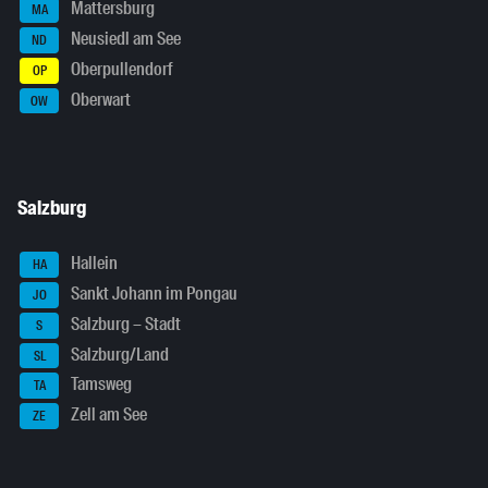
Mattersburg
MA
Neusiedl am See
ND
Oberpullendorf
OP
Oberwart
OW
Salzburg
Hallein
HA
Sankt Johann im Pongau
JO
Salzburg – Stadt
S
Salzburg/Land
SL
Tamsweg
TA
Zell am See
ZE