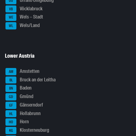
Urfahr/Umgebung
UU
Vöcklabruck
VB
Wels – Stadt
WE
Wels/Land
WL
Lower Austria
Amstetten
AM
Bruck an der Leitha
BL
Baden
BN
Gmünd
GD
Gänserndorf
GF
Hollabrunn
HL
Horn
HO
Klosterneuburg
KG