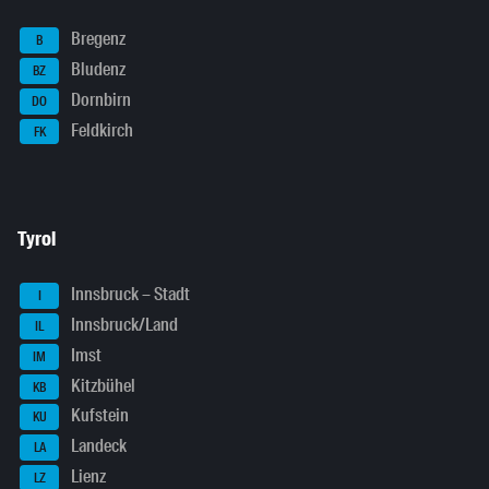
Bregenz
B
Bludenz
BZ
Dornbirn
DO
Feldkirch
FK
Tyrol
Innsbruck – Stadt
I
Innsbruck/Land
IL
Imst
IM
Kitzbühel
KB
Kufstein
KU
Landeck
LA
Lienz
LZ