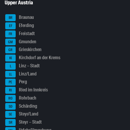
Upper Austria
Braunau
BR
Eferding
EF
Freistadt
FR
Gmunden
GM
Grieskirchen
GR
Kirchdorf an der Krems
KI
Linz – Stadt
L
Linz/Land
LL
Perg
PE
Ried im Innkreis
RI
Rohrbach
RO
Schärding
SD
Steyr/Land
SE
Steyr – Stadt
SR