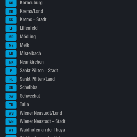
Korneuburg
KO
Krems/Land
KR
Krems – Stadt
KS
Lilienfeld
LF
Mödling
MD
Melk
ME
Mistelbach
MI
Neunkirchen
NK
Sankt Pölten – Stadt
P
Sankt Pölten/Land
PL
Scheibbs
SB
Schwechat
SW
Tulln
TU
Wiener Neustadt/Land
WB
Wiener Neustadt – Stadt
WN
Waidhofen an der Thaya
WT