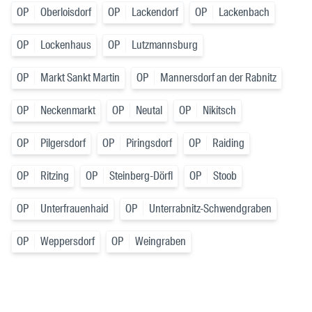
OP
Oberloisdorf
OP
Lackendorf
OP
Lackenbach
OP
Lockenhaus
OP
Lutzmannsburg
OP
Markt Sankt Martin
OP
Mannersdorf an der Rabnitz
OP
Neckenmarkt
OP
Neutal
OP
Nikitsch
OP
Pilgersdorf
OP
Piringsdorf
OP
Raiding
OP
Ritzing
OP
Steinberg-Dörfl
OP
Stoob
OP
Unterfrauenhaid
OP
Unterrabnitz-Schwendgraben
OP
Weppersdorf
OP
Weingraben