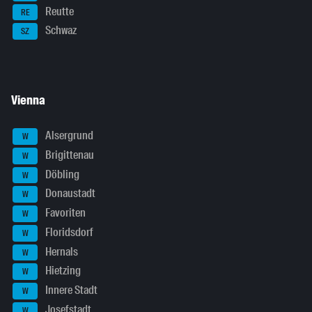
Reutte
RE
Schwaz
SZ
Vienna
Alsergrund
W
Brigittenau
W
Döbling
W
Donaustadt
W
Favoriten
W
Floridsdorf
W
Hernals
W
Hietzing
W
Innere Stadt
W
Josefstadt
W