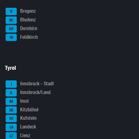
Bregenz
B
Bludenz
BZ
Dornbirn
DO
Feldkirch
FK
Tyrol
Innsbruck – Stadt
I
Innsbruck/Land
IL
Imst
IM
Kitzbühel
KB
Kufstein
KU
Landeck
LA
Lienz
LZ