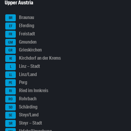
Upper Austria
Braunau
BR
Eferding
EF
Freistadt
FR
Gmunden
GM
Grieskirchen
GR
Kirchdorf an der Krems
KI
Linz – Stadt
L
Linz/Land
LL
Perg
PE
Ried im Innkreis
RI
Rohrbach
RO
Schärding
SD
Steyr/Land
SE
Steyr – Stadt
SR