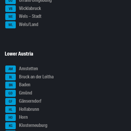
Urfahr/Umgebung
UU
Vöcklabruck
VB
Wels – Stadt
WE
Wels/Land
WL
Lower Austria
Amstetten
AM
Bruck an der Leitha
BL
Baden
BN
Gmünd
GD
Gänserndorf
GF
Hollabrunn
HL
Horn
HO
Klosterneuburg
KG