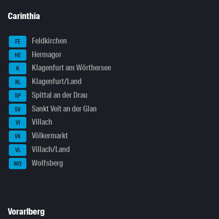
Carinthia
Feldkirchen
FE
Hermagor
HE
Klagenfurt am Wörthersee
K
Klagenfurt/Land
KL
Spittal an der Drau
SP
Sankt Veit an der Glan
SV
Villach
VI
Völkermarkt
VK
Villach/Land
VL
Wolfsberg
WO
Vorarlberg