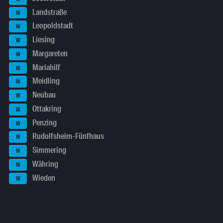
Landstraße
W
Leopoldstadt
W
Liesing
W
Margareten
W
Mariahilf
W
Meidling
W
Neubau
W
Ottakring
W
Penzing
W
Rudolfsheim-Fünfhaus
W
Simmering
W
Währing
W
Wieden
W