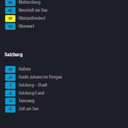
Mattersburg
MA
Neusiedl am See
ND
Oberpullendorf
OP
Oberwart
OW
Salzburg
Hallein
HA
Sankt Johann im Pongau
JO
Salzburg – Stadt
S
Salzburg/Land
SL
Tamsweg
TA
Zell am See
ZE