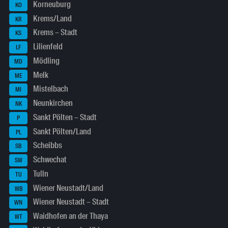
Korneuburg
KO
Krems/Land
KR
Krems – Stadt
KS
Lilienfeld
LF
Mödling
MD
Melk
ME
Mistelbach
MI
Neunkirchen
NK
Sankt Pölten – Stadt
P
Sankt Pölten/Land
PL
Scheibbs
SB
Schwechat
SW
Tulln
TU
Wiener Neustadt/Land
WB
Wiener Neustadt – Stadt
WN
Waidhofen an der Thaya
WT