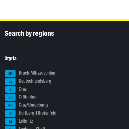
Inhaltsinformationen
Search by regions
Styria
Bruck-Mürzzuschlag
BM
Deutschlandsberg
DL
Graz
G
Gröbming
GB
Graz/Umgebung
GU
Hartberg-Fürstenfeld
HF
Leibnitz
LB