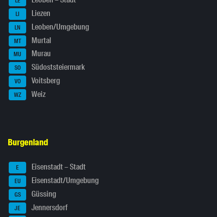
Leoben – Stadt
LE
Liezen
LI
Leoben/Umgebung
LN
Murtal
MT
Murau
MU
Südoststeiermark
SO
Voitsberg
VO
Weiz
WZ
Burgenland
Eisenstadt – Stadt
E
Eisenstadt/Umgebung
EU
Güssing
GS
Jennersdorf
JE