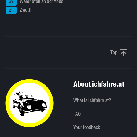
Waidhofen an der Ybbs
WY
Zwettl
ZT
Top
Scroll to 
About ichfahre.at
What is ichfahre.at?
FAQ
Your feedback