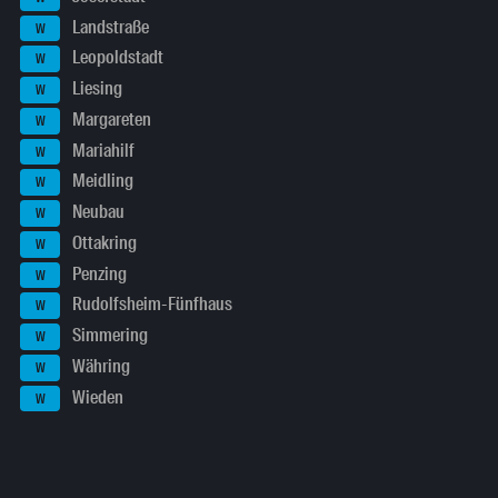
Landstraße
W
Leopoldstadt
W
Liesing
W
Margareten
W
Mariahilf
W
Meidling
W
Neubau
W
Ottakring
W
Penzing
W
Rudolfsheim-Fünfhaus
W
Simmering
W
Währing
W
Wieden
W