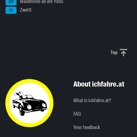
Waidhofen an der Ybbs
WY
Zwettl
ZT
Top
Scroll to 
About ichfahre.at
What is ichfahre.at?
FAQ
Your feedback