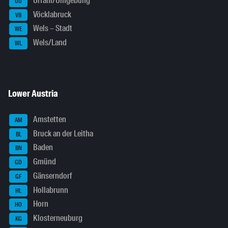
Urfahr/Umgebung
UU
Vöcklabruck
VB
Wels – Stadt
WE
Wels/Land
WL
Lower Austria
Amstetten
AM
Bruck an der Leitha
BL
Baden
BN
Gmünd
GD
Gänserndorf
GF
Hollabrunn
HL
Horn
HO
Klosterneuburg
KG