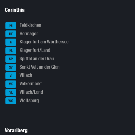
Carinthia
Feldkirchen
FE
Hermagor
HE
Klagenfurt am Wörthersee
K
Klagenfurt/Land
KL
Spittal an der Drau
SP
Sankt Veit an der Glan
SV
Villach
VI
Völkermarkt
VK
Villach/Land
VL
Wolfsberg
WO
Vorarlberg