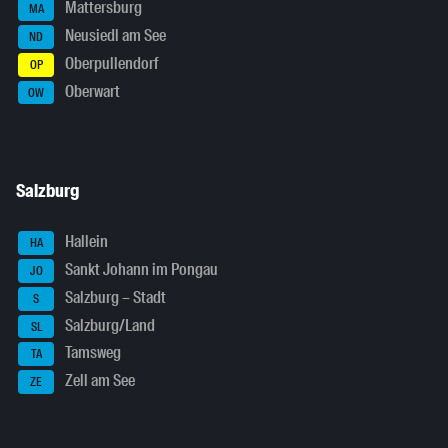
Mattersburg
MA
Neusiedl am See
ND
Oberpullendorf
OP
Oberwart
OW
Salzburg
Hallein
HA
Sankt Johann im Pongau
JO
Salzburg – Stadt
S
Salzburg/Land
SL
Tamsweg
TA
Zell am See
ZE