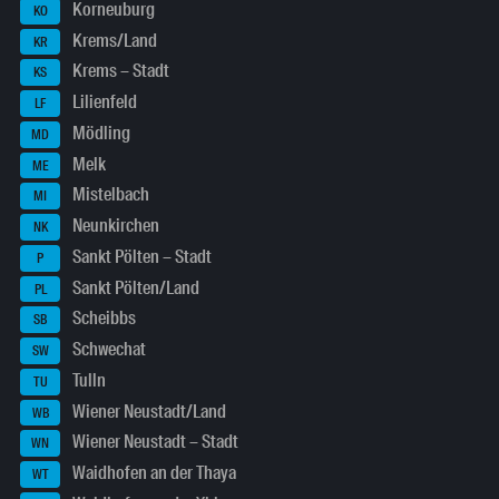
Korneuburg
KO
Krems/Land
KR
Krems – Stadt
KS
Lilienfeld
LF
Mödling
MD
Melk
ME
Mistelbach
MI
Neunkirchen
NK
Sankt Pölten – Stadt
P
Sankt Pölten/Land
PL
Scheibbs
SB
Schwechat
SW
Tulln
TU
Wiener Neustadt/Land
WB
Wiener Neustadt – Stadt
WN
Waidhofen an der Thaya
WT