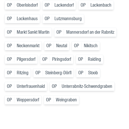
OP
Oberloisdorf
OP
Lackendorf
OP
Lackenbach
OP
Lockenhaus
OP
Lutzmannsburg
OP
Markt Sankt Martin
OP
Mannersdorf an der Rabnitz
OP
Neckenmarkt
OP
Neutal
OP
Nikitsch
OP
Pilgersdorf
OP
Piringsdorf
OP
Raiding
OP
Ritzing
OP
Steinberg-Dörfl
OP
Stoob
OP
Unterfrauenhaid
OP
Unterrabnitz-Schwendgraben
OP
Weppersdorf
OP
Weingraben