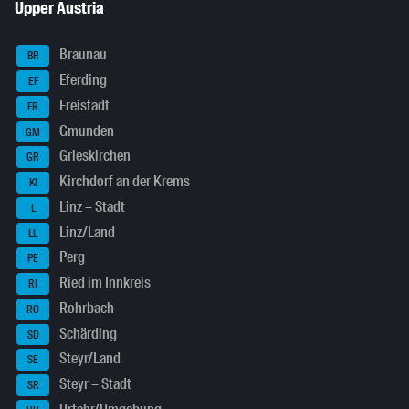
Upper Austria
Braunau
BR
Eferding
EF
Freistadt
FR
Gmunden
GM
Grieskirchen
GR
Kirchdorf an der Krems
KI
Linz – Stadt
L
Linz/Land
LL
Perg
PE
Ried im Innkreis
RI
Rohrbach
RO
Schärding
SD
Steyr/Land
SE
Steyr – Stadt
SR