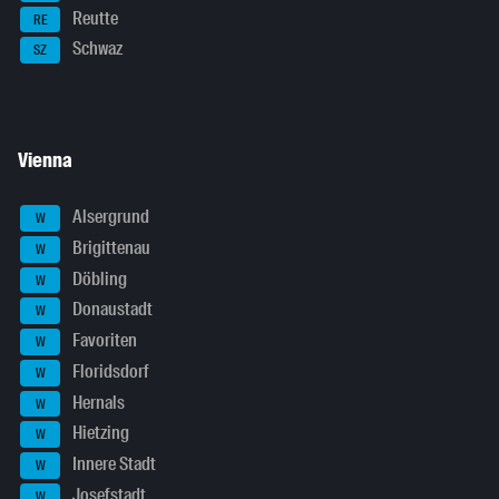
Reutte
RE
Schwaz
SZ
Vienna
Alsergrund
W
Brigittenau
W
Döbling
W
Donaustadt
W
Favoriten
W
Floridsdorf
W
Hernals
W
Hietzing
W
Innere Stadt
W
Josefstadt
W