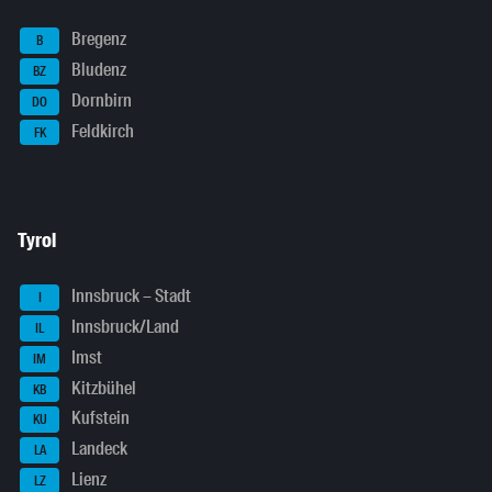
Bregenz
B
Bludenz
BZ
Dornbirn
DO
Feldkirch
FK
Tyrol
Innsbruck – Stadt
I
Innsbruck/Land
IL
Imst
IM
Kitzbühel
KB
Kufstein
KU
Landeck
LA
Lienz
LZ