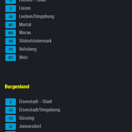
Leoben – Stadt
LE
Liezen
LI
Leoben/Umgebung
LN
Murtal
MT
Murau
MU
Südoststeiermark
SO
Voitsberg
VO
Weiz
WZ
Burgenland
Eisenstadt – Stadt
E
Eisenstadt/Umgebung
EU
Güssing
GS
Jennersdorf
JE