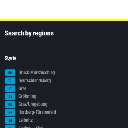
Inhaltsinformationen
Search by regions
Styria
Bruck-Mürzzuschlag
BM
Deutschlandsberg
DL
Graz
G
Gröbming
GB
Graz/Umgebung
GU
Hartberg-Fürstenfeld
HF
Leibnitz
LB