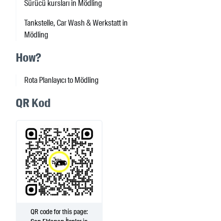
Sürücü kursları in Mödling
Tankstelle, Car Wash & Werkstatt in
Mödling
How?
Rota Planlayıcı to Mödling
QR Kod
QR code for this page: