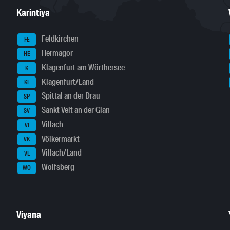
Karintiya
Feldkirchen
FE
Hermagor
HE
Klagenfurt am Wörthersee
K
Klagenfurt/Land
KL
Spittal an der Drau
SP
Sankt Veit an der Glan
SV
Villach
VI
Völkermarkt
VK
Villach/Land
VL
Wolfsberg
WO
Viyana