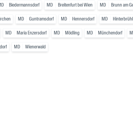
MD
Biedermannsdorf
MD
Breitenfurt bei Wien
MD
Brunn am G
irchen
MD
Guntramsdorf
MD
Hennersdorf
MD
Hinterbrühl
MD
Maria Enzersdorf
MD
Mödling
MD
Münchendorf
M
dorf
MD
Wienerwald