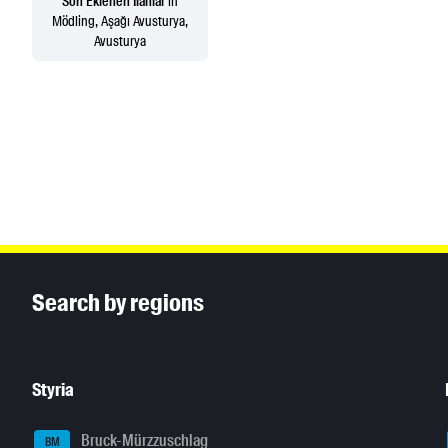
Son Eklenen İlanlar
in
Mödling, Aşağı Avusturya,
Avusturya
Inhaltsinformationen
Search by regions
Styria
Bruck-Mürzzuschlag
BM