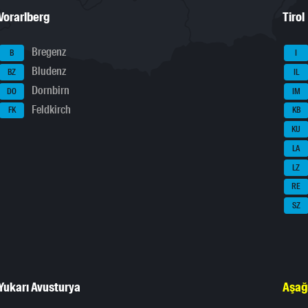
Vorarlberg
Tirol
Bregenz
B
I
Bludenz
BZ
IL
Dornbirn
DO
IM
Feldkirch
FK
KB
KU
LA
LZ
RE
SZ
Yukarı Avusturya
Aşağ