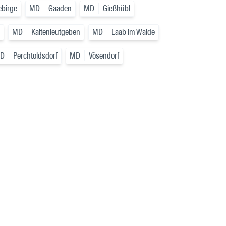
ebirge
MD
Gaaden
MD
Gießhübl
MD
Kaltenleutgeben
MD
Laab im Walde
D
Perchtoldsdorf
MD
Vösendorf