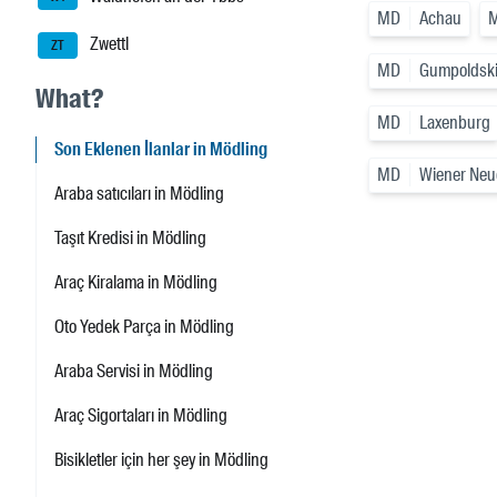
MD
Achau
Zwettl
ZT
MD
Gumpoldsk
What?
MD
Laxenburg
Son Eklenen İlanlar in Mödling
MD
Wiener Neu
Araba satıcıları in Mödling
Taşıt Kredisi in Mödling
Araç Kiralama in Mödling
Oto Yedek Parça in Mödling
Araba Servisi in Mödling
Araç Sigortaları in Mödling
Bisikletler için her şey in Mödling