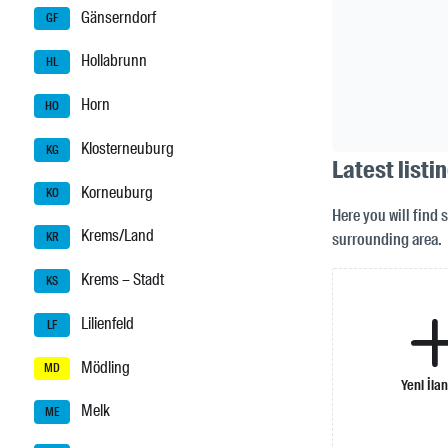
Gänserndorf
GF
Hollabrunn
HL
Horn
HO
Klosterneuburg
KG
Latest listi
Korneuburg
KO
Here you will find 
Krems/Land
surrounding area.
KR
Krems – Stadt
KS
Lilienfeld
LF
Mödling
MD
Yeni İlan
Melk
ME