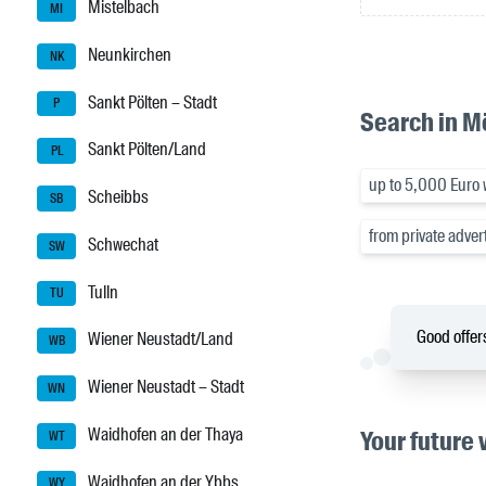
Mistelbach
MI
Neunkirchen
NK
Sankt Pölten – Stadt
P
Search in M
Sankt Pölten/Land
PL
up to 5,000 Euro w
Scheibbs
SB
from private adver
Schwechat
SW
Tulln
TU
Good offers
Wiener Neustadt/Land
WB
Wiener Neustadt – Stadt
WN
Waidhofen an der Thaya
Your future 
WT
Waidhofen an der Ybbs
WY