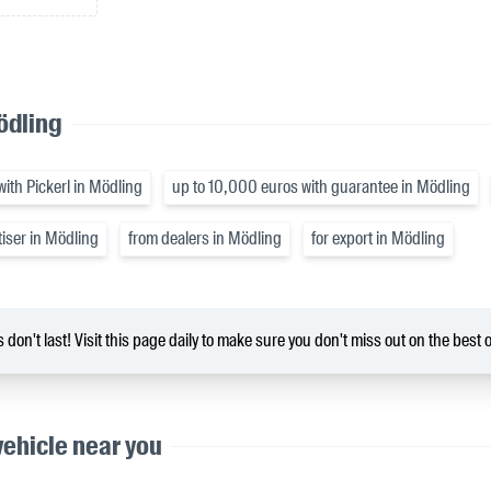
ödling
ith Pickerl in Mödling
up to 10,000 euros with guarantee in Mödling
tiser in Mödling
from dealers in Mödling
for export in Mödling
 don't last! Visit this page daily to make sure you don't miss out on the best o
vehicle near you