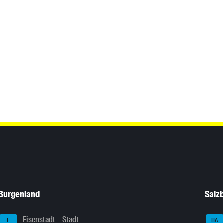
Burgenland
Salz
Eisenstadt – Stadt
E
HA