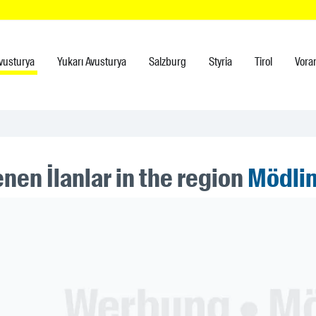
vusturya
Yukarı Avusturya
Salzburg
Styria
Tirol
Vora
nen İlanlar in the region
Mödli
ner