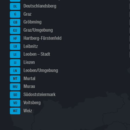
Deutschlandsberg
DL
Graz
G
Gröbming
GB
Graz/Umgebung
GU
Hartberg-Fürstenfeld
HF
Leibnitz
LB
Leoben – Stadt
LE
Liezen
LI
Leoben/Umgebung
LN
Murtal
MT
Murau
MU
Südoststeiermark
SO
Voitsberg
VO
Weiz
WZ