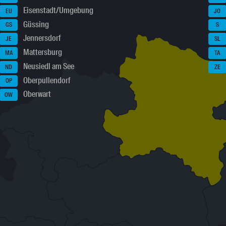
Eisenstadt/Umgebung
EU
JO
Güssing
GS
S
Jennersdorf
JE
SL
Mattersburg
MA
TA
Neusiedl am See
ND
ZE
Oberpullendorf
OP
Oberwart
OW