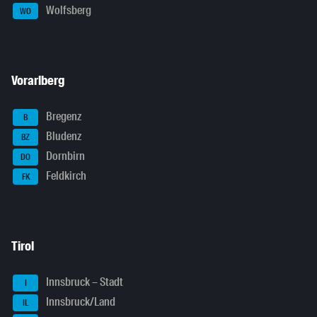
Wolfsberg
WO
Vorarlberg
Bregenz
B
Bludenz
BZ
Dornbirn
DO
Feldkirch
FK
Tirol
Innsbruck – Stadt
I
Innsbruck/Land
IL