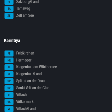
Salzburg/Land
SL
Tamsweg
TA
Zell am See
ZE
Karintiya
Feldkirchen
FE
Hermagor
HE
Klagenfurt am Wörthersee
K
Klagenfurt/Land
KL
Spittal an der Drau
SP
Sankt Veit an der Glan
SV
Villach
VI
Völkermarkt
VK
Villach/Land
VL