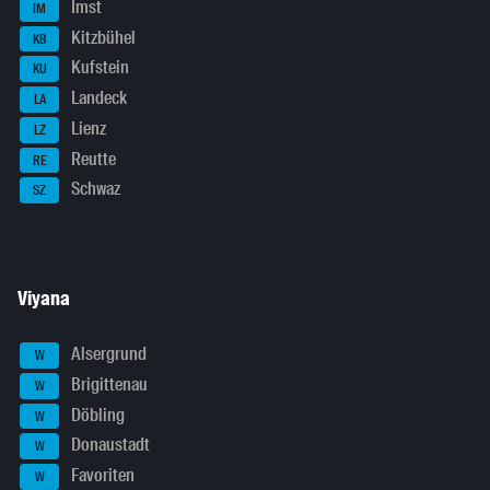
Imst
IM
Kitzbühel
KB
Kufstein
KU
Landeck
LA
Lienz
LZ
Reutte
RE
Schwaz
SZ
Viyana
Alsergrund
W
Brigittenau
W
Döbling
W
Donaustadt
W
Favoriten
W