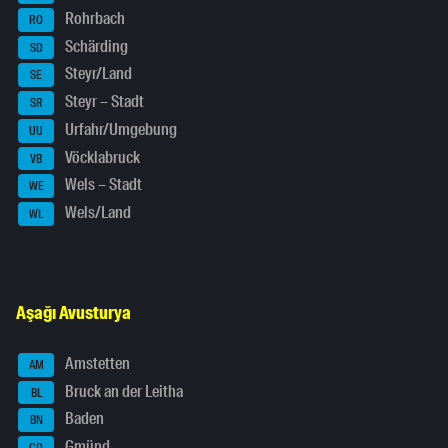
Rohrbach
RO
Schärding
SD
Steyr/Land
SE
Steyr – Stadt
SR
Urfahr/Umgebung
UU
Vöcklabruck
VB
Wels – Stadt
WE
Wels/Land
WL
Aşağı Avusturya
Amstetten
AM
Bruck an der Leitha
BL
Baden
BN
Gmünd