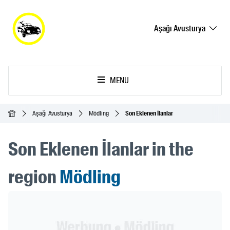
Aşağı Avusturya
MENU
Ana Sayfa
Aşağı Avusturya
Mödling
Son Eklenen İlanlar
Son Eklenen İlanlar in the
region
Mödling
Header Banner