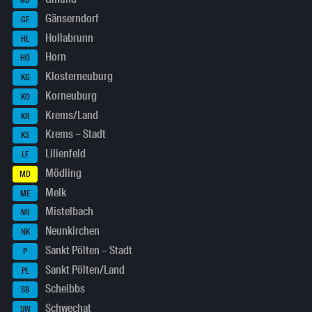
GD
Gänserndorf
GF
Hollabrunn
HL
Horn
HO
Klosterneuburg
KG
Korneuburg
KO
Krems/Land
KR
Krems – Stadt
KS
Lilienfeld
LF
Mödling
MD
Melk
ME
Mistelbach
MI
Neunkirchen
NK
Sankt Pölten – Stadt
P
Sankt Pölten/Land
PL
Scheibbs
SB
Schwechat
SW