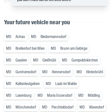
Your future vehicle near you
MD
Achau
MD
Biedermannsdorf
MD
Breitenfurt bei Wien
MD
Brunn am Gebirge
MD
Gaaden
MD
Gießhübl
MD
Gumpoldskirchen
MD
Guntramsdorf
MD
Hennersdorf
MD
Hinterbrühl
MD
Kaltenleutgeben
MD
Laab im Walde
MD
Laxenburg
MD
Maria Enzersdorf
MD
Mödling
MD
Münchendorf
MD
Perchtoldsdorf
MD
Vösendorf