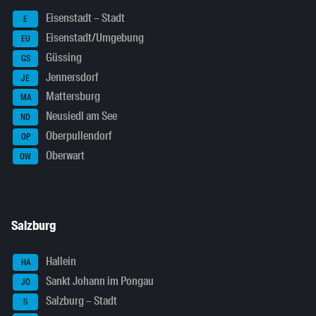
Eisenstadt – Stadt
E
Eisenstadt/Umgebung
EU
Güssing
GS
Jennersdorf
JE
Mattersburg
MA
Neusiedl am See
ND
Oberpullendorf
OP
Oberwart
OW
Salzburg
Hallein
HA
Sankt Johann im Pongau
JO
Salzburg – Stadt
S