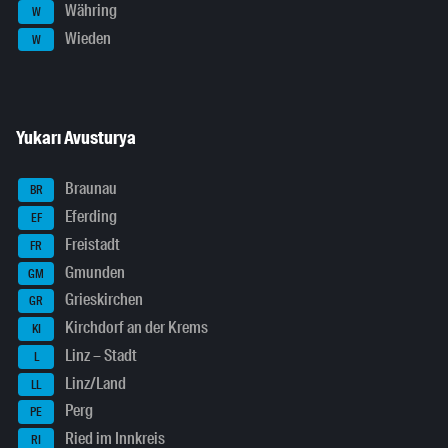
Währing
W
Wieden
W
Yukarı Avusturya
Braunau
BR
Eferding
EF
Freistadt
FR
Gmunden
GM
Grieskirchen
GR
Kirchdorf an der Krems
KI
Linz – Stadt
L
Linz/Land
LL
Perg
PE
Ried im Innkreis
RI