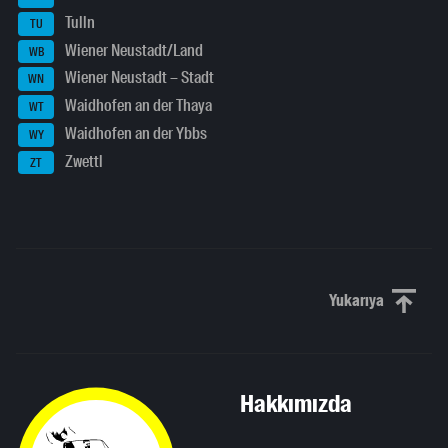
Tulln
TU
Wiener Neustadt/Land
WB
Wiener Neustadt – Stadt
WN
Waidhofen an der Thaya
WT
Waidhofen an der Ybbs
WY
Zwettl
ZT
Yukarıya
Yukarı kaydı
Hakkımızda