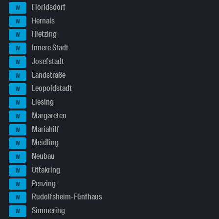
Floridsdorf
W
Hernals
W
Hietzing
W
Innere Stadt
W
Josefstadt
W
Landstraße
W
Leopoldstadt
W
Liesing
W
Margareten
W
Mariahilf
W
Meidling
W
Neubau
W
Ottakring
W
Penzing
W
Rudolfsheim-Fünfhaus
W
Simmering
W