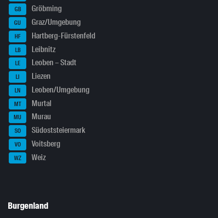
Gröbming
GB
Graz/Umgebung
GU
Hartberg-Fürstenfeld
HF
Leibnitz
LB
Leoben – Stadt
LE
Liezen
LI
Leoben/Umgebung
LN
Murtal
MT
Murau
MU
Südoststeiermark
SO
Voitsberg
VO
Weiz
WZ
Burgenland