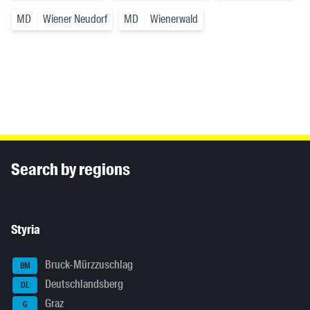
MD
Wiener Neudorf
MD
Wienerwald
Inhaltsinformationen
Search by regions
Styria
Bruck-Mürzzuschlag
BM
Deutschlandsberg
DL
Graz
G