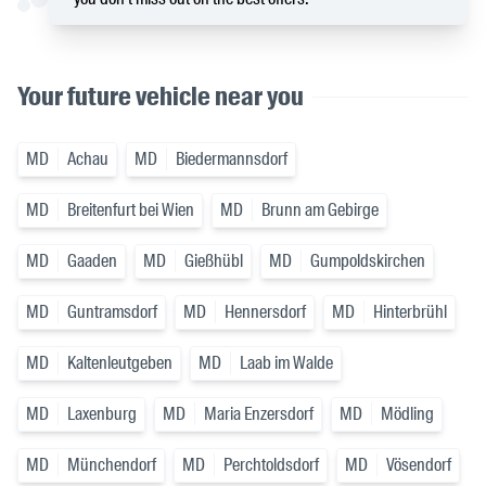
Your future vehicle near you
MD
Achau
MD
Biedermannsdorf
MD
Breitenfurt bei Wien
MD
Brunn am Gebirge
MD
Gaaden
MD
Gießhübl
MD
Gumpoldskirchen
MD
Guntramsdorf
MD
Hennersdorf
MD
Hinterbrühl
MD
Kaltenleutgeben
MD
Laab im Walde
MD
Laxenburg
MD
Maria Enzersdorf
MD
Mödling
MD
Münchendorf
MD
Perchtoldsdorf
MD
Vösendorf