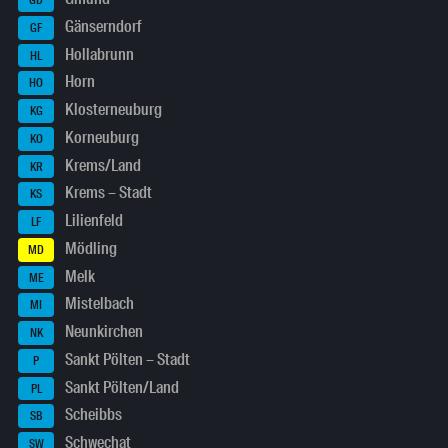
GD
Gänserndorf
GF
Hollabrunn
HL
Horn
HO
Klosterneuburg
KG
Korneuburg
KO
Krems/Land
KR
Krems – Stadt
KS
Lilienfeld
LF
Mödling
MD
Melk
ME
Mistelbach
MI
Neunkirchen
NK
Sankt Pölten – Stadt
P
Sankt Pölten/Land
PL
Scheibbs
SB
Schwechat
SW