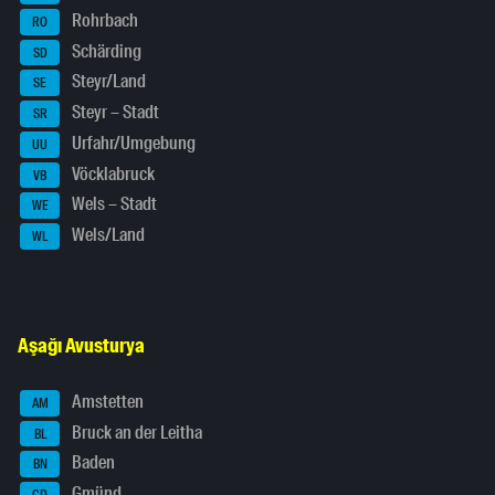
Rohrbach
RO
Schärding
SD
Steyr/Land
SE
Steyr – Stadt
SR
Urfahr/Umgebung
UU
Vöcklabruck
VB
Wels – Stadt
WE
Wels/Land
WL
Aşağı Avusturya
Amstetten
AM
Bruck an der Leitha
BL
Baden
BN
Gmünd