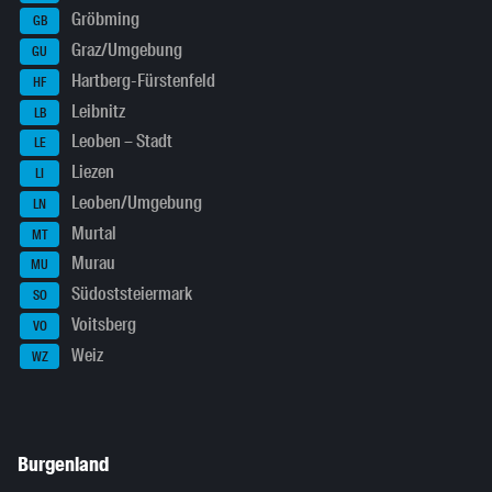
Gröbming
GB
Graz/Umgebung
GU
Hartberg-Fürstenfeld
HF
Leibnitz
LB
Leoben – Stadt
LE
Liezen
LI
Leoben/Umgebung
LN
Murtal
MT
Murau
MU
Südoststeiermark
SO
Voitsberg
VO
Weiz
WZ
Burgenland