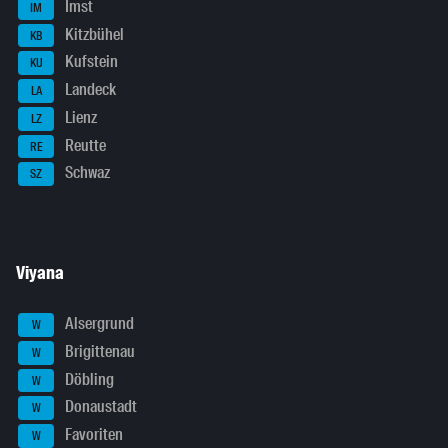
Imst
IM
Kitzbühel
KB
Kufstein
KU
Landeck
LA
Lienz
LZ
Reutte
RE
Schwaz
SZ
Viyana
Alsergrund
W
Brigittenau
W
Döbling
W
Donaustadt
W
Favoriten
W