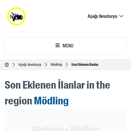
Aşağı Avusturya
MENU
Ana Sayfa
Aşağı Avusturya
Mödling
Son Eklenen İlanlar
Son Eklenen İlanlar in the
region
Mödling
Header Banner