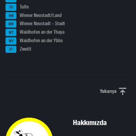
Tulln
TU
Wiener Neustadt/Land
WB
Wiener Neustadt – Stadt
WN
Waidhofen an der Thaya
WT
Waidhofen an der Ybbs
WY
Zwettl
ZT
Yukarıya
Yukarı kaydı
Hakkımızda