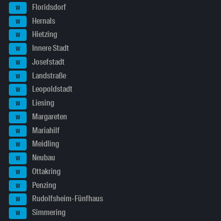
Floridsdorf
W
Hernals
W
Hietzing
W
Innere Stadt
W
Josefstadt
W
Landstraße
W
Leopoldstadt
W
Liesing
W
Margareten
W
Mariahilf
W
Meidling
W
Neubau
W
Ottakring
W
Penzing
W
Rudolfsheim-Fünfhaus
W
Simmering
W