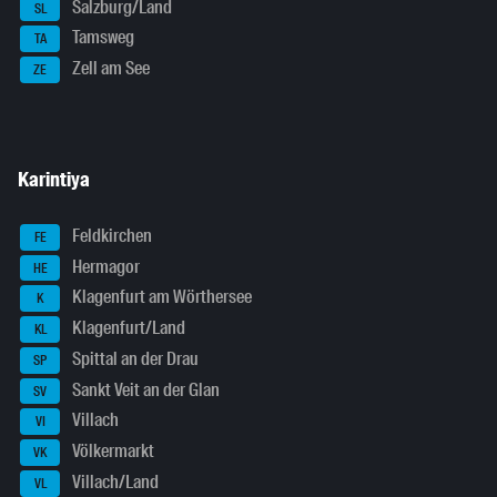
Salzburg/Land
SL
Tamsweg
TA
Zell am See
ZE
Karintiya
Feldkirchen
FE
Hermagor
HE
Klagenfurt am Wörthersee
K
Klagenfurt/Land
KL
Spittal an der Drau
SP
Sankt Veit an der Glan
SV
Villach
VI
Völkermarkt
VK
Villach/Land
VL