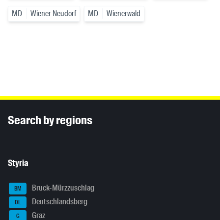
MD
Wiener Neudorf
MD
Wienerwald
Inhaltsinformationen
Search by regions
Styria
Bruck-Mürzzuschlag
BM
Deutschlandsberg
DL
Graz
G