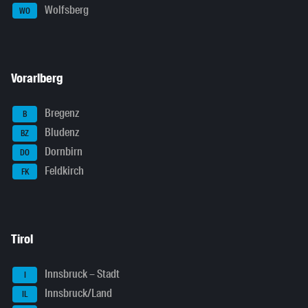
Wolfsberg
WO
Vorarlberg
Bregenz
B
Bludenz
BZ
Dornbirn
DO
Feldkirch
FK
Tirol
Innsbruck – Stadt
I
Innsbruck/Land
IL