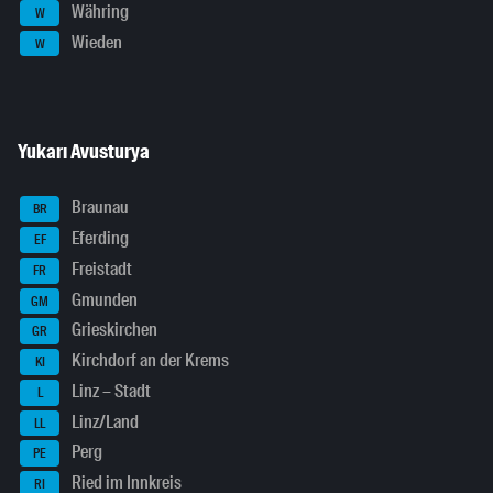
Währing
W
Wieden
W
Yukarı Avusturya
Braunau
BR
Eferding
EF
Freistadt
FR
Gmunden
GM
Grieskirchen
GR
Kirchdorf an der Krems
KI
Linz – Stadt
L
Linz/Land
LL
Perg
PE
Ried im Innkreis
RI