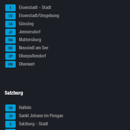
Eisenstadt – Stadt
E
Eisenstadt/Umgebung
EU
Güssing
GS
Jennersdorf
JE
Mattersburg
MA
Neusiedl am See
ND
Oberpullendorf
OP
Oberwart
OW
Salzburg
Hallein
HA
Sankt Johann im Pongau
JO
Salzburg – Stadt
S