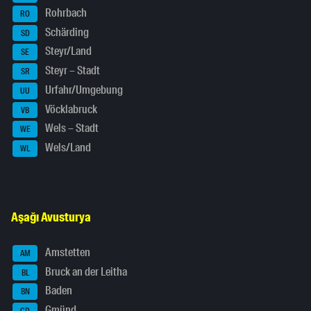
Rohrbach
RO
Schärding
SD
Steyr/Land
SE
Steyr – Stadt
SR
Urfahr/Umgebung
UU
Vöcklabruck
VB
Wels – Stadt
WE
Wels/Land
WL
Aşağı Avusturya
Amstetten
AM
Bruck an der Leitha
BL
Baden
BN
Gmünd