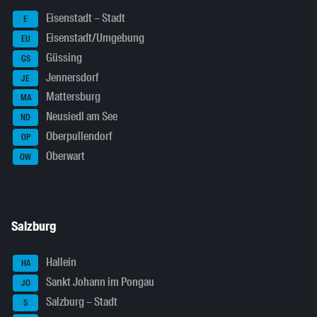
Eisenstadt – Stadt
E
Eisenstadt/Umgebung
EU
Güssing
GS
Jennersdorf
JE
Mattersburg
MA
Neusiedl am See
ND
Oberpullendorf
OP
Oberwart
OW
Salzburg
Hallein
HA
Sankt Johann im Pongau
JO
Salzburg – Stadt
S