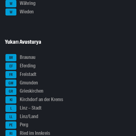
Währing
W
Wieden
W
Yukarı Avusturya
Braunau
BR
Eferding
EF
Freistadt
FR
Gmunden
GM
Grieskirchen
GR
Kirchdorf an der Krems
KI
Linz – Stadt
L
Linz/Land
LL
Perg
PE
Ried im Innkreis
RI