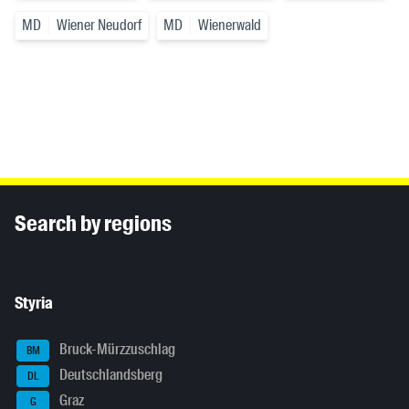
MD
Wiener Neudorf
MD
Wienerwald
Inhaltsinformationen
Search by regions
Styria
Bruck-Mürzzuschlag
BM
Deutschlandsberg
DL
Graz
G