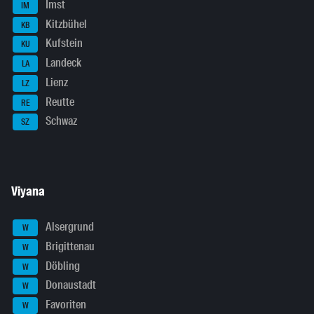
Imst
IM
Kitzbühel
KB
Kufstein
KU
Landeck
LA
Lienz
LZ
Reutte
RE
Schwaz
SZ
Viyana
Alsergrund
W
Brigittenau
W
Döbling
W
Donaustadt
W
Favoriten
W