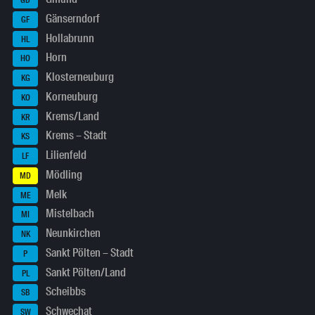
GD
Gänserndorf
GF
Hollabrunn
HL
Horn
HO
Klosterneuburg
KG
Korneuburg
KO
Krems/Land
KR
Krems – Stadt
KS
Lilienfeld
LF
Mödling
MD
Melk
ME
Mistelbach
MI
Neunkirchen
NK
Sankt Pölten – Stadt
P
Sankt Pölten/Land
PL
Scheibbs
SB
Schwechat
SW