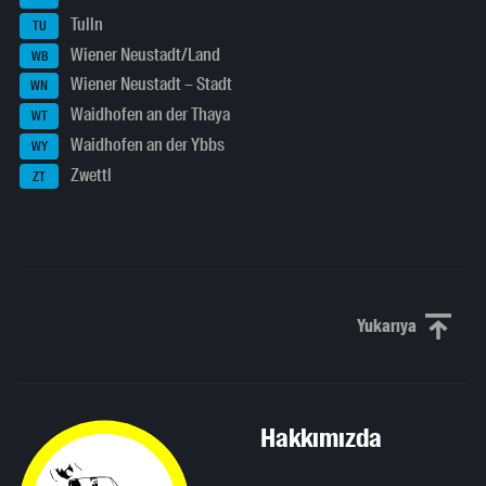
Tulln
TU
Wiener Neustadt/Land
WB
Wiener Neustadt – Stadt
WN
Waidhofen an der Thaya
WT
Waidhofen an der Ybbs
WY
Zwettl
ZT
Yukarıya
Yukarı kaydı
Hakkımızda