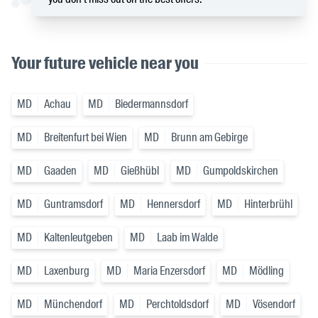
Your future vehicle near you
MD
Achau
MD
Biedermannsdorf
MD
Breitenfurt bei Wien
MD
Brunn am Gebirge
MD
Gaaden
MD
Gießhübl
MD
Gumpoldskirchen
MD
Guntramsdorf
MD
Hennersdorf
MD
Hinterbrühl
MD
Kaltenleutgeben
MD
Laab im Walde
MD
Laxenburg
MD
Maria Enzersdorf
MD
Mödling
MD
Münchendorf
MD
Perchtoldsdorf
MD
Vösendorf