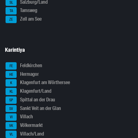
Salzburg/Land
SL
Tamsweg
TA
Zell am See
ZE
Karintiya
Feldkirchen
FE
Hermagor
HE
Klagenfurt am Wörthersee
K
Klagenfurt/Land
KL
Spittal an der Drau
SP
Sankt Veit an der Glan
SV
Villach
VI
Völkermarkt
VK
Villach/Land
VL