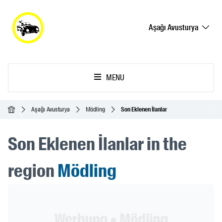
Aşağı Avusturya
MENU
Ana Sayfa
Aşağı Avusturya
Mödling
Son Eklenen İlanlar
Son Eklenen İlanlar in the
region
Mödling
Header Banner