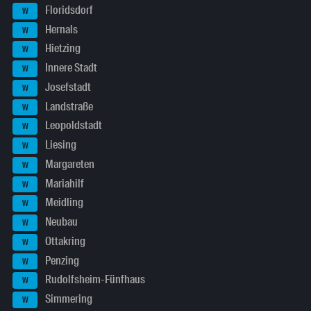
Floridsdorf
W
Hernals
W
Hietzing
W
Innere Stadt
W
Josefstadt
W
Landstraße
W
Leopoldstadt
W
Liesing
W
Margareten
W
Mariahilf
W
Meidling
W
Neubau
W
Ottakring
W
Penzing
W
Rudolfsheim-Fünfhaus
W
Simmering
W