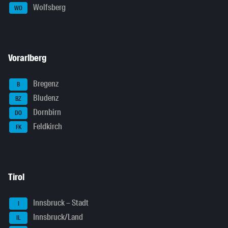
Wolfsberg
WO
Vorarlberg
Bregenz
B
Bludenz
BZ
Dornbirn
DO
Feldkirch
FK
Tirol
Innsbruck – Stadt
I
Innsbruck/Land
IL