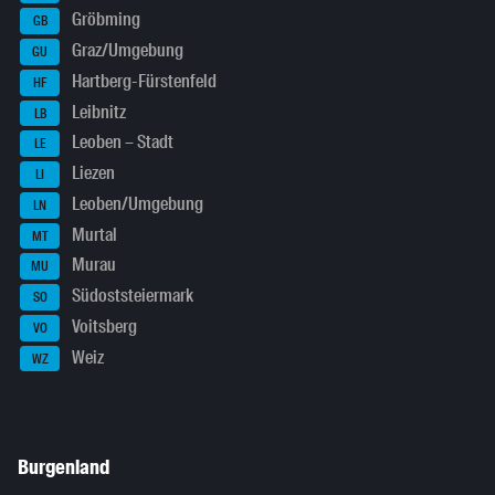
Gröbming
GB
Graz/Umgebung
GU
Hartberg-Fürstenfeld
HF
Leibnitz
LB
Leoben – Stadt
LE
Liezen
LI
Leoben/Umgebung
LN
Murtal
MT
Murau
MU
Südoststeiermark
SO
Voitsberg
VO
Weiz
WZ
Burgenland