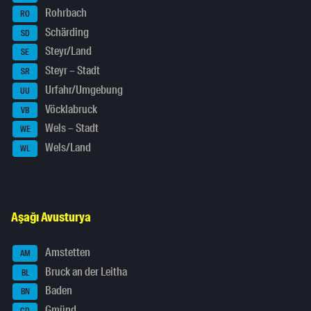
Rohrbach
RO
Schärding
SD
Steyr/Land
SE
Steyr – Stadt
SR
Urfahr/Umgebung
UU
Vöcklabruck
VB
Wels – Stadt
WE
Wels/Land
WL
Aşağı Avusturya
Amstetten
AM
Bruck an der Leitha
BL
Baden
BN
Gmünd