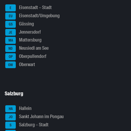
Eisenstadt – Stadt
E
Eisenstadt/Umgebung
EU
Güssing
GS
Jennersdorf
JE
Mattersburg
MA
Neusiedl am See
ND
Oberpullendorf
OP
Oberwart
OW
Salzburg
Hallein
HA
Sankt Johann im Pongau
JO
Salzburg – Stadt
S