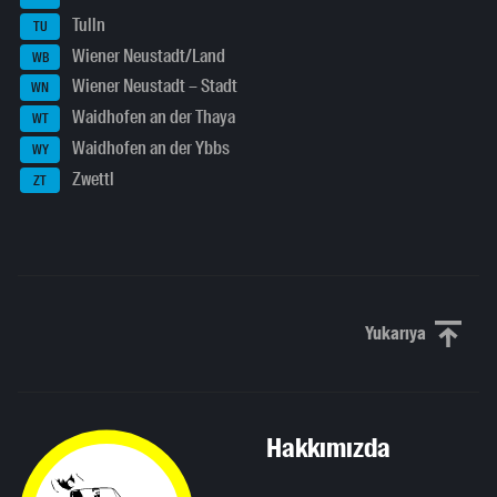
Tulln
TU
Wiener Neustadt/Land
WB
Wiener Neustadt – Stadt
WN
Waidhofen an der Thaya
WT
Waidhofen an der Ybbs
WY
Zwettl
ZT
Yukarıya
Yukarı kaydı
Hakkımızda