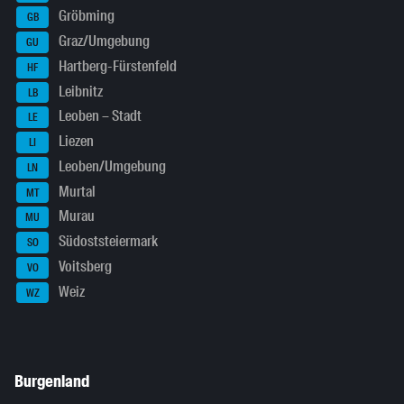
Gröbming
GB
Graz/Umgebung
GU
Hartberg-Fürstenfeld
HF
Leibnitz
LB
Leoben – Stadt
LE
Liezen
LI
Leoben/Umgebung
LN
Murtal
MT
Murau
MU
Südoststeiermark
SO
Voitsberg
VO
Weiz
WZ
Burgenland