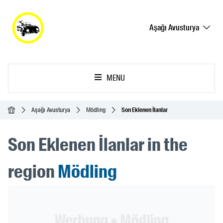
Aşağı Avusturya
MENU
Ana Sayfa
Aşağı Avusturya
Mödling
Son Eklenen İlanlar
Son Eklenen İlanlar in the
region
Mödling
Header Banner