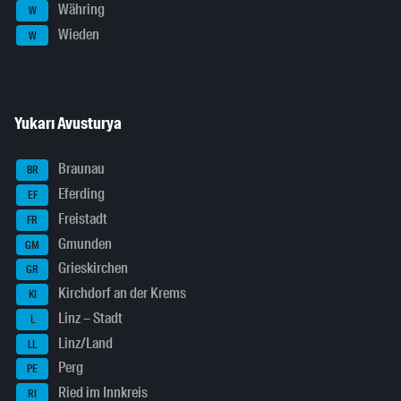
Währing
W
Wieden
W
Yukarı Avusturya
Braunau
BR
Eferding
EF
Freistadt
FR
Gmunden
GM
Grieskirchen
GR
Kirchdorf an der Krems
KI
Linz – Stadt
L
Linz/Land
LL
Perg
PE
Ried im Innkreis
RI