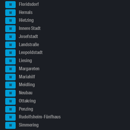
Floridsdorf
W
Hernals
W
Hietzing
W
Innere Stadt
W
Josefstadt
W
Landstraße
W
Leopoldstadt
W
Liesing
W
Margareten
W
Mariahilf
W
Meidling
W
Neubau
W
Ottakring
W
Penzing
W
Rudolfsheim-Fünfhaus
W
Simmering
W