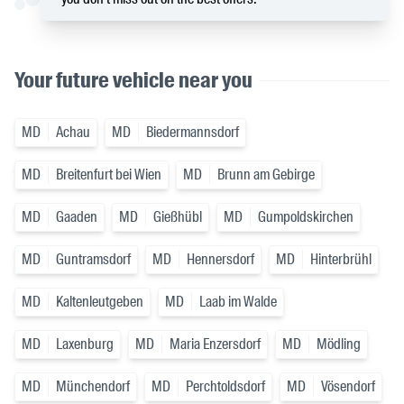
Your future vehicle near you
MD
Achau
MD
Biedermannsdorf
MD
Breitenfurt bei Wien
MD
Brunn am Gebirge
MD
Gaaden
MD
Gießhübl
MD
Gumpoldskirchen
MD
Guntramsdorf
MD
Hennersdorf
MD
Hinterbrühl
MD
Kaltenleutgeben
MD
Laab im Walde
MD
Laxenburg
MD
Maria Enzersdorf
MD
Mödling
MD
Münchendorf
MD
Perchtoldsdorf
MD
Vösendorf