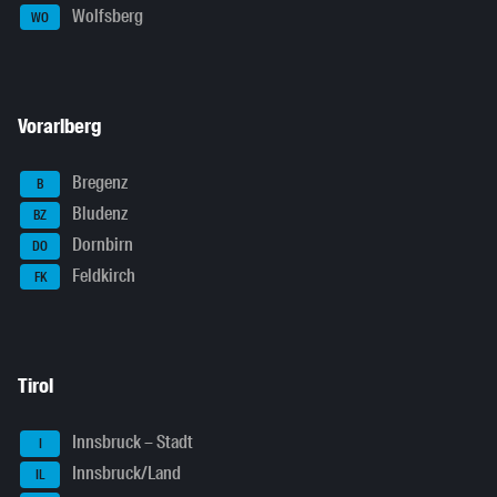
Wolfsberg
WO
Vorarlberg
Bregenz
B
Bludenz
BZ
Dornbirn
DO
Feldkirch
FK
Tirol
Innsbruck – Stadt
I
Innsbruck/Land
IL