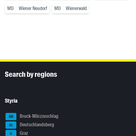
MD
Wiener Neudorf
MD
Wienerwald
Inhaltsinformationen
Search by regions
Styria
Bruck-Mürzzuschlag
BM
Deutschlandsberg
DL
Graz
G