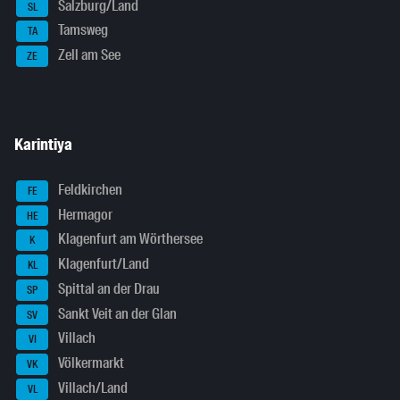
Salzburg/Land
SL
Tamsweg
TA
Zell am See
ZE
Karintiya
Feldkirchen
FE
Hermagor
HE
Klagenfurt am Wörthersee
K
Klagenfurt/Land
KL
Spittal an der Drau
SP
Sankt Veit an der Glan
SV
Villach
VI
Völkermarkt
VK
Villach/Land
VL