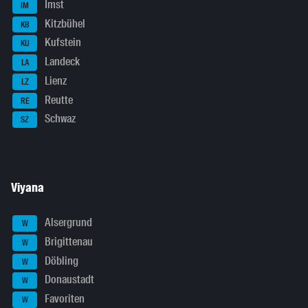
Imst
IM
Kitzbühel
KB
Kufstein
KU
Landeck
LA
Lienz
LZ
Reutte
RE
Schwaz
SZ
Viyana
Alsergrund
W
Brigittenau
W
Döbling
W
Donaustadt
W
Favoriten
W