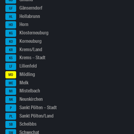
GD
Gänserndorf
GF
Hollabrunn
HL
Horn
HO
Klosterneuburg
KG
Korneuburg
KO
Krems/Land
KR
Krems – Stadt
KS
Lilienfeld
LF
Mödling
MD
Melk
ME
Mistelbach
MI
Neunkirchen
NK
Sankt Pölten – Stadt
P
Sankt Pölten/Land
PL
Scheibbs
SB
Schwechat
SW