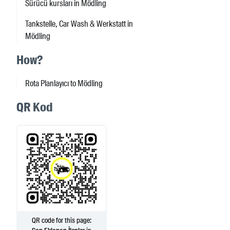
Sürücü kursları in Mödling
Tankstelle, Car Wash & Werkstatt in
Mödling
How?
Rota Planlayıcı to Mödling
QR Kod
QR code for this page: