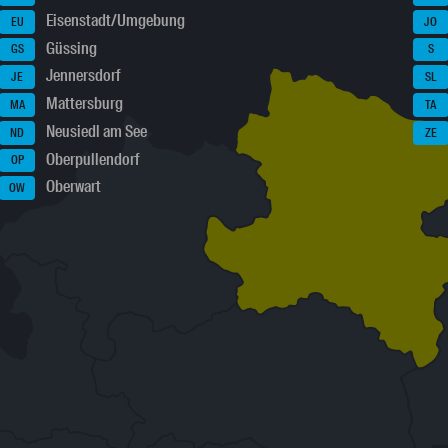
Eisenstadt/Umgebung
EU
JO
Güssing
GS
S
Jennersdorf
JE
SL
Mattersburg
MA
TA
Neusiedl am See
ND
ZE
Oberpullendorf
OP
Oberwart
OW