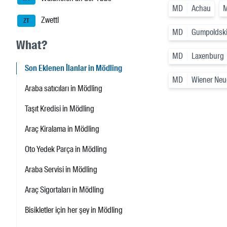
MD
Achau
Zwettl
ZT
MD
Gumpoldsk
What?
MD
Laxenburg
Son Eklenen İlanlar in Mödling
MD
Wiener Neu
Araba satıcıları in Mödling
Taşıt Kredisi in Mödling
Araç Kiralama in Mödling
Oto Yedek Parça in Mödling
Araba Servisi in Mödling
Araç Sigortaları in Mödling
Bisikletler için her şey in Mödling