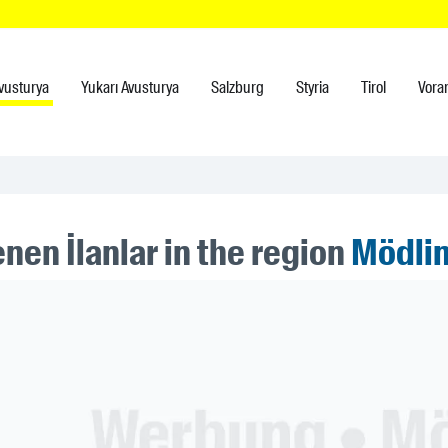
vusturya
Yukarı Avusturya
Salzburg
Styria
Tirol
Vora
nen İlanlar in the region
Mödli
ner