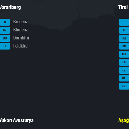
Vorarlberg
Tirol
Bregenz
B
I
Bludenz
BZ
IL
Dornbirn
DO
IM
Feldkirch
FK
KB
KU
LA
LZ
RE
SZ
Yukarı Avusturya
Aşağ