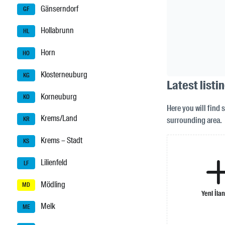
Gänserndorf
GF
Hollabrunn
HL
Horn
HO
Klosterneuburg
KG
Latest listi
Korneuburg
KO
Here you will find 
Krems/Land
surrounding area.
KR
Krems – Stadt
KS
Lilienfeld
LF
Mödling
MD
Yeni İlan
Melk
ME