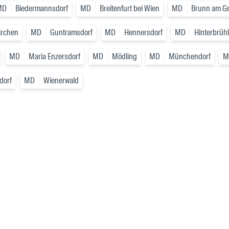
MD
Biedermannsdorf
MD
Breitenfurt bei Wien
MD
Brunn am G
irchen
MD
Guntramsdorf
MD
Hennersdorf
MD
Hinterbrühl
MD
Maria Enzersdorf
MD
Mödling
MD
Münchendorf
M
dorf
MD
Wienerwald