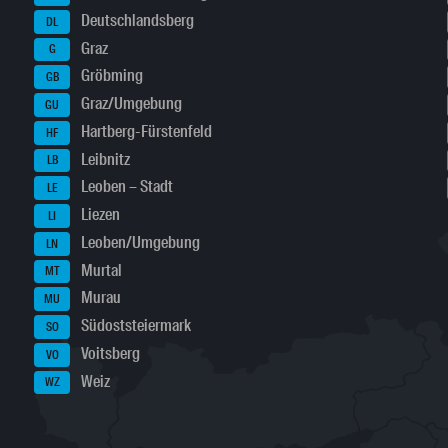
Deutschlandsberg
DL
Graz
G
Gröbming
GB
Graz/Umgebung
GU
Hartberg-Fürstenfeld
HF
Leibnitz
LB
Leoben – Stadt
LE
Liezen
LI
Leoben/Umgebung
LN
Murtal
MT
Murau
MU
Südoststeiermark
SO
Voitsberg
VO
Weiz
WZ