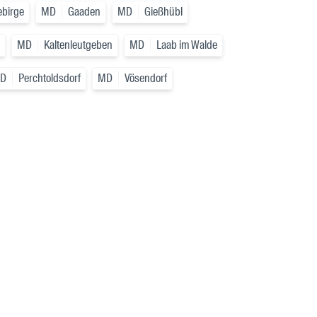
ebirge
MD
Gaaden
MD
Gießhübl
MD
Kaltenleutgeben
MD
Laab im Walde
D
Perchtoldsdorf
MD
Vösendorf