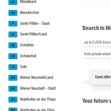
Mistelbach
MI
Neunkirchen
NK
Sankt Pölten – Stadt
P
Search in M
Sankt Pölten/Land
PL
up to 5,000 Euro w
Scheibbs
SB
from private adver
Schwechat
SW
Tulln
TU
Good offers
Wiener Neustadt/Land
WB
Wiener Neustadt – Stadt
WN
Waidhofen an der Thaya
Your future 
WT
Waidhofen an der Ybbs
WY