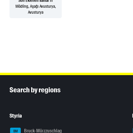
Son Eklenen İlanlar
in
Mödling, Aşağı Avusturya,
Avusturya
Inhaltsinformationen
Search by regions
Styria
Bruck-Mürzzuschlag
BM