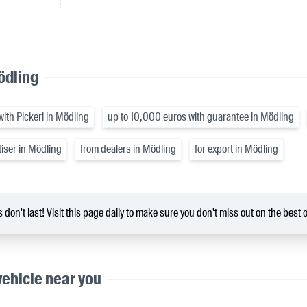
ödling
ith Pickerl in Mödling
up to 10,000 euros with guarantee in Mödling
tiser in Mödling
from dealers in Mödling
for export in Mödling
 don't last! Visit this page daily to make sure you don't miss out on the best o
vehicle near you