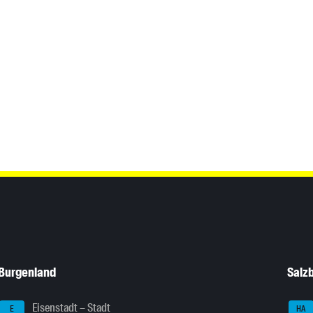
Burgenland
Salz
Eisenstadt – Stadt
E
HA