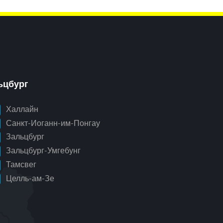
ьцбург
Халлайн
Санкт-Иоганн-им-Понгау
Зальцбург
Зальцбург-Умгебунг
Тамсвег
Целль-ам-Зе