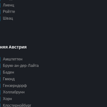
Лиенц
Ройтте
Швац
няя Австрия
Амштеттен
Брукк-ан-дер-Лайта
Баден
Гмюнд
Гензерндорф
Холлабрунн
Хорн
Клостернойбург