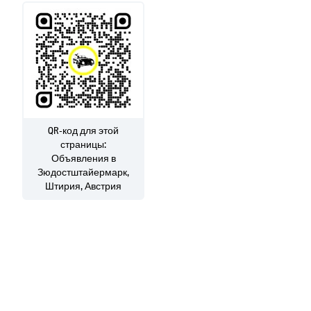
QR-код для этой
страницы:
Объявления
в
Зюдостштайермарк,
Штирия, Австрия