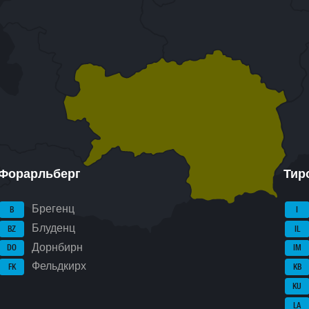
Форарльберг
Тир
Брегенц
B
I
Блуденц
BZ
IL
Дорнбирн
DO
IM
Фельдкирх
FK
KB
KU
LA