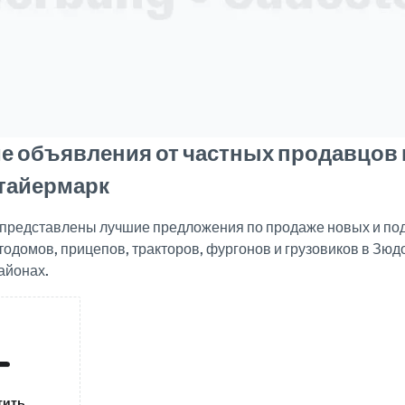
е объявления от частных продавцов 
тайермарк
е представлены лучшие предложения по продаже новых и п
тодомов, прицепов, тракторов, фургонов и грузовиков в Зю
айонах.
тить