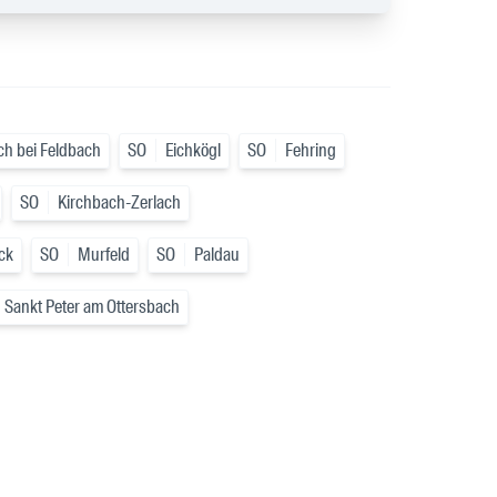
ch bei Feldbach
SO
Eichkögl
SO
Fehring
SO
Kirchbach-Zerlach
ck
SO
Murfeld
SO
Paldau
Sankt Peter am Ottersbach