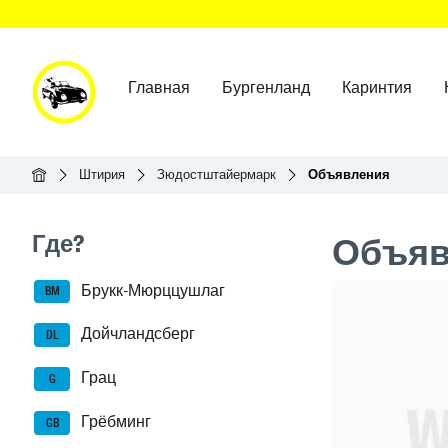
Главная
Бургенланд
Каринтия
Главная
Штирия
Зюдостштайермарк
Объявления
Seitenleisten-Navigation
Где?
Объяв
Брукк-Мюрццушлаг
Header Ban
BM
Дойчландсберг
DL
Грац
G
Грёбминг
GB