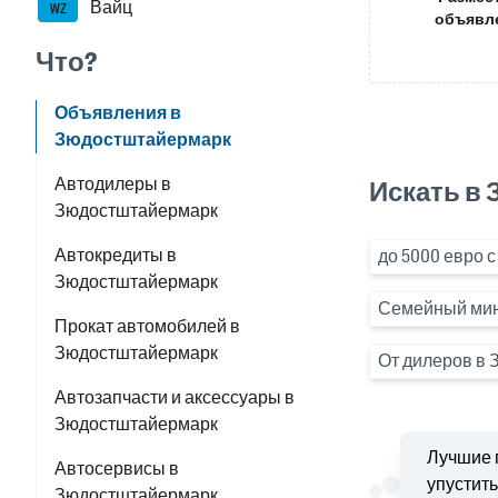
Вайц
WZ
объявл
Что?
Объявления в
Зюдостштайермарк
Автодилеры в
Искать в
Зюдостштайермарк
Автокредиты в
до 5000 евро с
Зюдостштайермарк
Семейный мини
Прокат автомобилей в
Зюдостштайермарк
От дилеров в
Автозапчасти и аксессуары в
Зюдостштайермарк
Лучшие 
Автосервисы в
упустить
Зюдостштайермарк