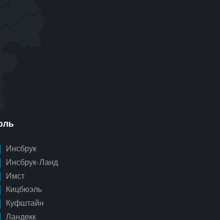
оль
Инсбрук
Инсбрук-Ланд
Имст
Кицбюэль
Куфштайн
Ландекк