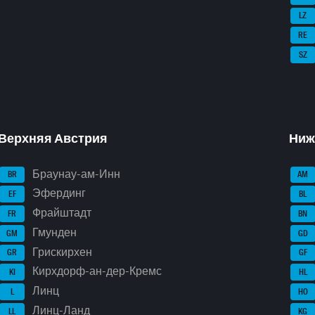
LZ
RE
SZ
Верхняя Австрия
Ниж
Браунау-ам-Инн
BR
AM
Эфердинг
EF
BL
Фрайштадт
FR
BN
Гмунден
GM
GD
Грискирхен
GR
GF
Кирхдорф-ан-дер-Кремс
KI
HL
Линц
L
HO
Линц-Ланд
LL
KG