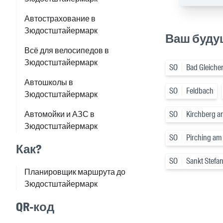
Автострахование в
Зюдостштайермарк
Ваш буду
Всё для велосипедов в
Зюдостштайермарк
SO
Bad Gleiche
Автошколы в
SO
Feldbach
Зюдостштайермарк
Автомойки и АЗС в
SO
Kirchberg a
Зюдостштайермарк
SO
Pirching am
Как?
SO
Sankt Stefan
Планировщик маршрута до
Зюдостштайермарк
QR-код