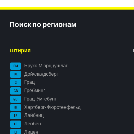
Inhaltsinformationen
Поиск по регионам
Штирия
Брукк-Мюрццушлаг
BM
Дойчландсберг
DL
Грац
G
Грёбминг
GB
Грац-Умгебунг
GU
Хартберг-Фюрстенфельд
HF
Лайбниц
LB
Леобен
LE
Лицен
LI