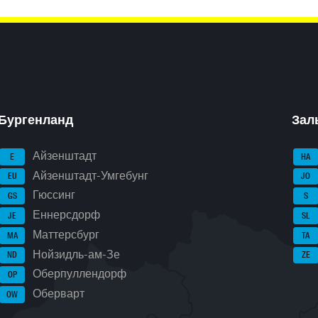
Бургенланд
Зал
Айзенштадт
E
HA
Айзенштадт-Умгебунг
EU
JO
Гюссинг
GS
S
Еннерсдорф
JE
SL
Маттерсбург
MA
TA
Нойзидль-ам-Зе
ND
ZE
Оберпуллендорф
OP
Оберварт
OW