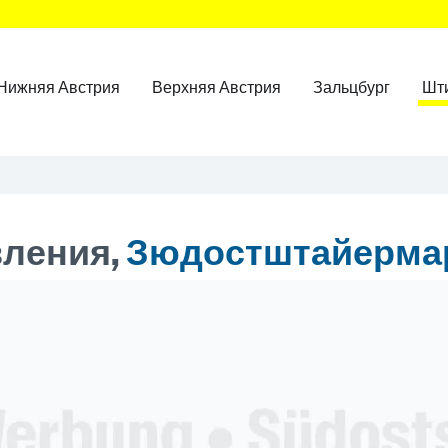
Нижняя Австрия
Верхняя Австрия
Зальцбург
Шт
ления,
Зюдостштайерма
ner