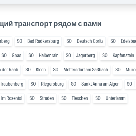
щий транспорт рядом с вами
nberg
SO
Bad Radkersburg
SO
Deutsch Goritz
SO
Edelsba
SO
Gnas
SO
Halbenrain
SO
Jagerberg
SO
Kapfenstein
n der Raab
SO
Klöch
SO
Mettersdorf am Saßbach
SO
Mure
 Traubenberg
SO
Riegersburg
SO
Sankt Anna am Aigen
SO
 im Rosental
SO
Straden
SO
Tieschen
SO
Unterlamm