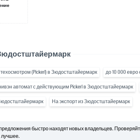
ение
 Зюдостштайермарк
 техосмотром (Pickerl) в Зюдостштайермарк
до 10 000 евр
вэн автомат с действующим Pickerl в Зюдостштайермарк
 Зюдостштайермарк
На экспорт из Зюдостштайермарк
предложения быстро находят новых владельцев. Проверяйте
 лучшее.