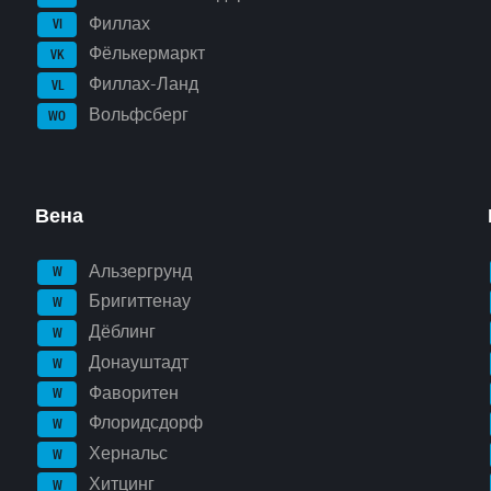
Филлах
VI
Фёлькермаркт
VK
Филлах-Ланд
VL
Вольфсберг
WO
Вена
Альзергрунд
W
Бригиттенау
W
Дёблинг
W
Донауштадт
W
Фаворитен
W
Флоридсдорф
W
Хернальс
W
Хитцинг
W