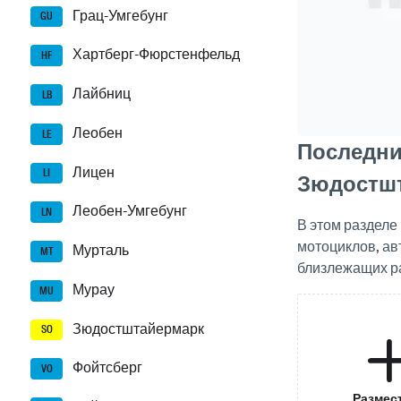
Грац-Умгебунг
GU
Хартберг-Фюрстенфельд
HF
Лайбниц
LB
Леобен
LE
Последни
Лицен
LI
Зюдостш
Леобен-Умгебунг
LN
В этом раздел
мотоциклов, ав
Мурталь
MT
близлежащих р
Мурау
MU
Зюдостштайермарк
SO
Фойтсберг
VO
Размес