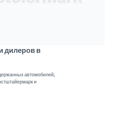
и дилеров в
одержанных автомобилей,
достштайермарк и