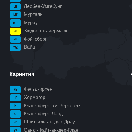
Леобен-Умгебунг
LN
Мурталь
MT
Мурау
MU
Зюдостштайермарк
SO
Фойтсберг
VO
Вайц
WZ
Каринтия
Фельдкирхен
FE
Хермагор
HE
Клагенфурт-ам-Вёртерзе
K
Клагенфурт-Ланд
KL
Шпитталь-ан-дер-Драу
SP
Санкт-Файт-ан-дер-Глан
SV