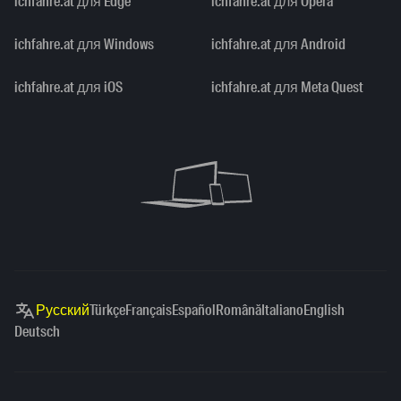
ichfahre.at для Edge
ichfahre.at для Opera
ichfahre.at для Windows
ichfahre.at для Android
ichfahre.at для iOS
ichfahre.at для Meta Quest
Русский
Türkçe
Français
Español
Română
Italiano
English
Deutsch