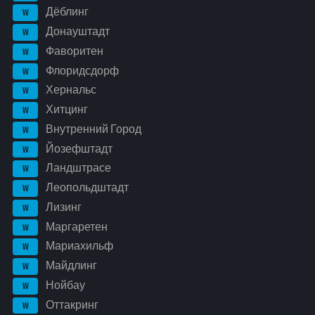
Дёблинг
W
Донауштадт
W
Фаворитен
W
Флоридсдорф
W
Хернальс
W
Хитцинг
W
Внутренний Город
W
Йозефштадт
W
Ландштрасе
W
Леопольдштадт
W
Лизинг
W
Маргаретен
W
Мариахильф
W
Майдлинг
W
Нойбау
W
Оттакринг
W