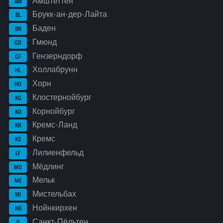
Амштеттен
AM
Брукк-ан-дер-Лайта
BL
Баден
BN
Гмюнд
GD
Гензерндорф
GF
Холлабрунн
HL
Хорн
HO
Клостернойбург
KG
Корнойбург
KO
Кремс-Ланд
KR
Кремс
KS
Лилиенфельд
LF
Мёдлинг
MD
Мельк
ME
Мистельбах
MI
Нойнкирхен
NK
Санкт-Пёльтен
P