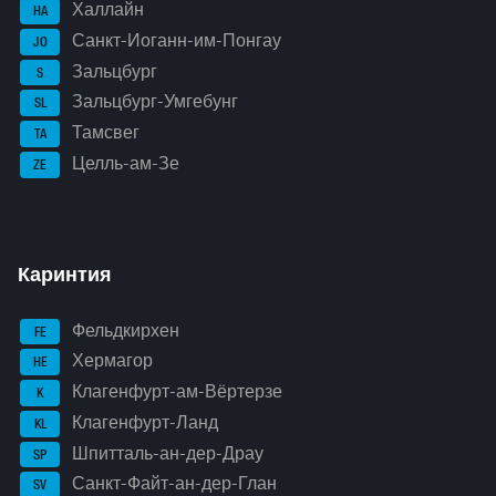
Халлайн
HA
Санкт-Иоганн-им-Понгау
JO
Зальцбург
S
Зальцбург-Умгебунг
SL
Тамсвег
TA
Целль-ам-Зе
ZE
Каринтия
Фельдкирхен
FE
Хермагор
HE
Клагенфурт-ам-Вёртерзе
K
Клагенфурт-Ланд
KL
Шпитталь-ан-дер-Драу
SP
Санкт-Файт-ан-дер-Глан
SV