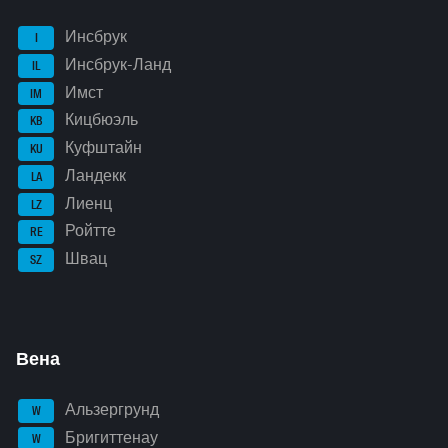
Инсбрук
I
Инсбрук-Ланд
IL
Имст
IM
Кицбюэль
KB
Куфштайн
KU
Ландекк
LA
Лиенц
LZ
Ройтте
RE
Швац
SZ
Вена
Альзергрунд
W
Бригиттенау
W