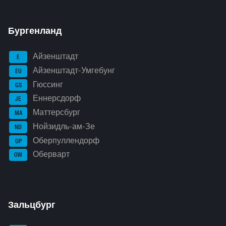
Бургенланд
Айзенштадт
E
Айзенштадт-Умгебунг
EU
Гюссинг
GS
Еннерсдорф
JE
Маттерсбург
MA
Нойзидль-ам-Зе
ND
Оберпуллендорф
OP
Оберварт
OW
Зальцбург