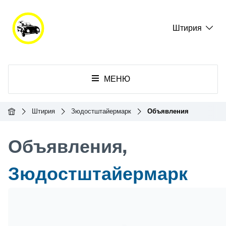
Штирия
МЕНЮ
Главная
Штирия
Зюдостштайермарк
Объявления
Объявления,
Зюдостштайермарк
Header Banner