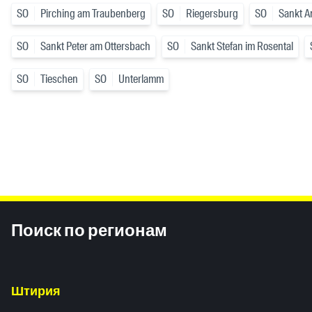
SO
Pirching am Traubenberg
SO
Riegersburg
SO
Sankt A
SO
Sankt Peter am Ottersbach
SO
Sankt Stefan im Rosental
SO
Tieschen
SO
Unterlamm
Inhaltsinformationen
Поиск по регионам
Штирия