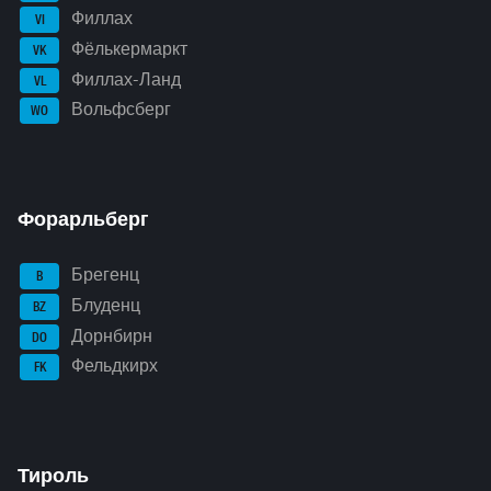
Филлах
VI
Фёлькермаркт
VK
Филлах-Ланд
VL
Вольфсберг
WO
Форарльберг
Брегенц
B
Блуденц
BZ
Дорнбирн
DO
Фельдкирх
FK
Тироль