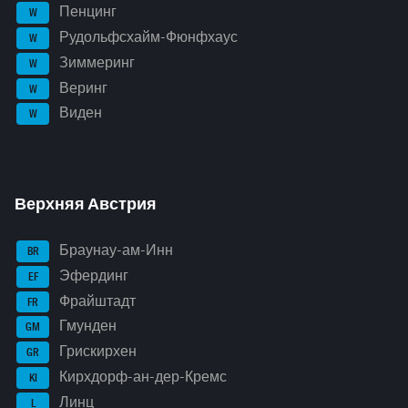
Пенцинг
W
Рудольфсхайм-Фюнфхаус
W
Зиммеринг
W
Веринг
W
Виден
W
Верхняя Австрия
Браунау-ам-Инн
BR
Эфердинг
EF
Фрайштадт
FR
Гмунден
GM
Грискирхен
GR
Кирхдорф-ан-дер-Кремс
KI
Линц
L