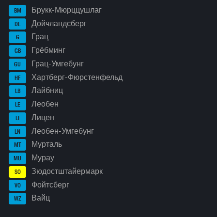
Брукк-Мюрццушлаг
BM
Дойчландсберг
DL
Грац
G
Грёбминг
GB
Грац-Умгебунг
GU
Хартберг-Фюрстенфельд
HF
Лайбниц
LB
Леобен
LE
Лицен
LI
Леобен-Умгебунг
LN
Мурталь
MT
Мурау
MU
Зюдостштайермарк
SO
Фойтсберг
VO
Вайц
WZ