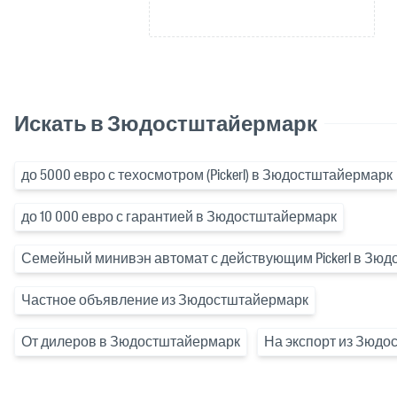
Искать в Зюдостштайермарк
до 5000 евро с техосмотром (Pickerl) в Зюдостштайермарк
до 10 000 евро с гарантией в Зюдостштайермарк
Семейный минивэн автомат с действующим Pickerl в Зю
Частное объявление из Зюдостштайермарк
От дилеров в Зюдостштайермарк
На экспорт из Зюдо