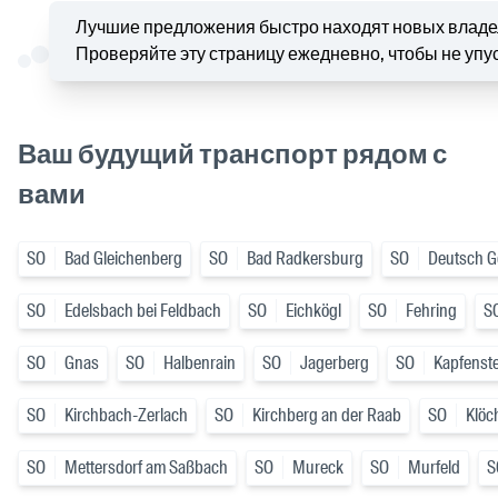
Лучшие предложения быстро находят новых владе
Проверяйте эту страницу ежедневно, чтобы не упу
Ваш будущий транспорт рядом с
вами
SO
Bad Gleichenberg
SO
Bad Radkersburg
SO
Deutsch Go
SO
Edelsbach bei Feldbach
SO
Eichkögl
SO
Fehring
S
SO
Gnas
SO
Halbenrain
SO
Jagerberg
SO
Kapfenst
SO
Kirchbach-Zerlach
SO
Kirchberg an der Raab
SO
Klöc
SO
Mettersdorf am Saßbach
SO
Mureck
SO
Murfeld
S