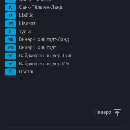
Санк-Пёльтен-Ланд
PL
Шайбс
SB
Швехат
SW
Тульн
TU
Винер-Нойштадт-Ланд
WB
Винер-Нойштадт
WN
Вайдхофен-ан-дер-Тайя
WT
Вайдхофен-ан-дер-Ибс
WY
Цветль
ZT
Наверх
Прокрути