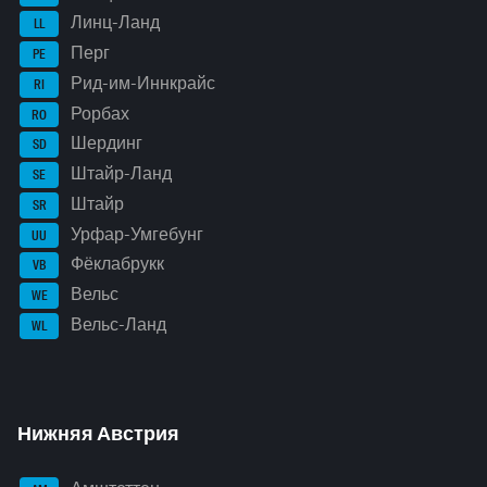
Линц-Ланд
LL
Перг
PE
Рид-им-Иннкрайс
RI
Рорбах
RO
Шердинг
SD
Штайр-Ланд
SE
Штайр
SR
Урфар-Умгебунг
UU
Фёклабрукк
VB
Вельс
WE
Вельс-Ланд
WL
Нижняя Австрия