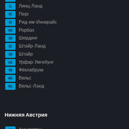
Линц-Ланд
LL
Перг
PE
Рид-им-Иннкрайс
RI
Рорбах
RO
Шердинг
SD
Штайр-Ланд
SE
Штайр
SR
Урфар-Умгебунг
UU
Фёклабрукк
VB
Вельс
WE
Вельс-Ланд
WL
Нижняя Австрия