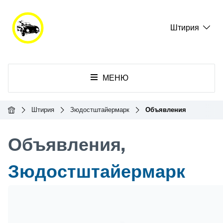
Штирия
МЕНЮ
Главная
Штирия
Зюдостштайермарк
Объявления
Объявления,
Зюдостштайермарк
Header Banner