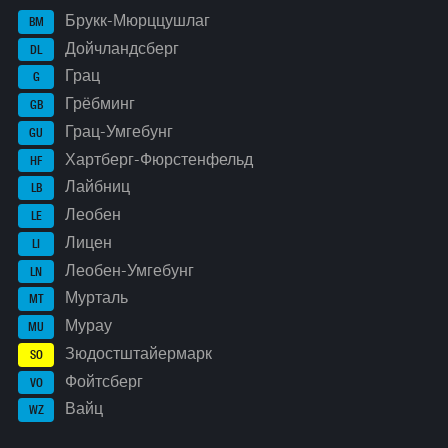
Брукк-Мюрццушлаг
BM
Дойчландсберг
DL
Грац
G
Грёбминг
GB
Грац-Умгебунг
GU
Хартберг-Фюрстенфельд
HF
Лайбниц
LB
Леобен
LE
Лицен
LI
Леобен-Умгебунг
LN
Мурталь
MT
Мурау
MU
Зюдостштайермарк
SO
Фойтсберг
VO
Вайц
WZ