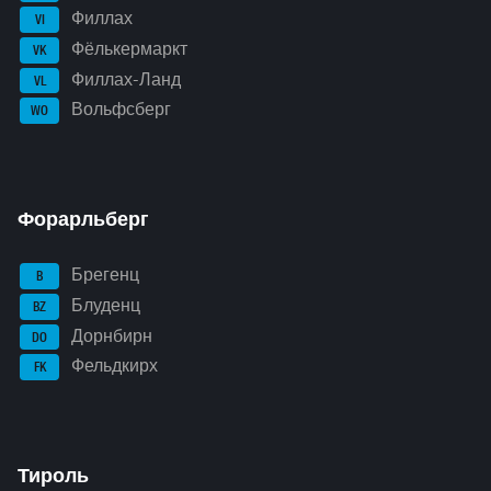
Филлах
VI
Фёлькермаркт
VK
Филлах-Ланд
VL
Вольфсберг
WO
Форарльберг
Брегенц
B
Блуденц
BZ
Дорнбирн
DO
Фельдкирх
FK
Тироль