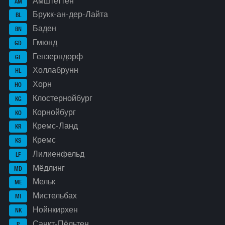
Амштеттен
AM
Брукк-ан-дер-Лайта
BL
Баден
BN
Гмюнд
GD
Гензерндорф
GF
Холлабрунн
HL
Хорн
HO
Клостернойбург
KG
Корнойбург
KO
Кремс-Ланд
KR
Кремс
KS
Лилиенфельд
LF
Мёдлинг
MD
Мельк
ME
Мистельбах
MI
Нойнкирхен
NK
Санкт-Пёльтен
P