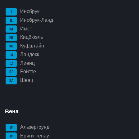
Инсбрук
I
Инсбрук-Ланд
IL
Имст
IM
Кицбюэль
KB
Куфштайн
KU
Ландекк
LA
Лиенц
LZ
Ройтте
RE
Швац
SZ
Вена
Альзергрунд
W
Бригиттенау
W