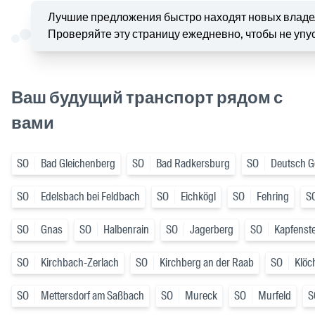
Лучшие предложения быстро находят новых владе
Проверяйте эту страницу ежедневно, чтобы не упу
Ваш будущий транспорт рядом с
вами
SO
Bad Gleichenberg
SO
Bad Radkersburg
SO
Deutsch Go
SO
Edelsbach bei Feldbach
SO
Eichkögl
SO
Fehring
S
SO
Gnas
SO
Halbenrain
SO
Jagerberg
SO
Kapfenst
SO
Kirchbach-Zerlach
SO
Kirchberg an der Raab
SO
Klöc
SO
Mettersdorf am Saßbach
SO
Mureck
SO
Murfeld
S