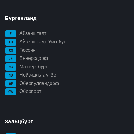
Бургенланд
Айзенштадт
E
Айзенштадт-Умгебунг
EU
Гюссинг
GS
Еннерсдорф
JE
Маттерсбург
MA
Нойзидль-ам-Зе
ND
Оберпуллендорф
OP
Оберварт
OW
Зальцбург