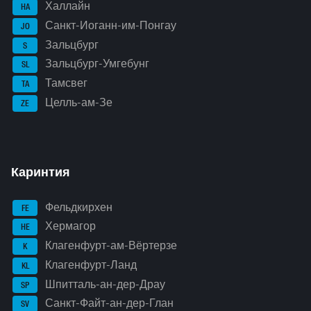
Халлайн
HA
Санкт-Иоганн-им-Понгау
JO
Зальцбург
S
Зальцбург-Умгебунг
SL
Тамсвег
TA
Целль-ам-Зе
ZE
Каринтия
Фельдкирхен
FE
Хермагор
HE
Клагенфурт-ам-Вёртерзе
K
Клагенфурт-Ланд
KL
Шпитталь-ан-дер-Драу
SP
Санкт-Файт-ан-дер-Глан
SV