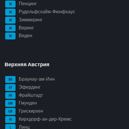
Пенцинг
W
Рудольфсхайм-Фюнфхаус
W
Зиммеринг
W
Веринг
W
Виден
W
Верхняя Австрия
Браунау-ам-Инн
BR
Эфердинг
EF
Фрайштадт
FR
Гмунден
GM
Грискирхен
GR
Кирхдорф-ан-дер-Кремс
KI
Линц
L