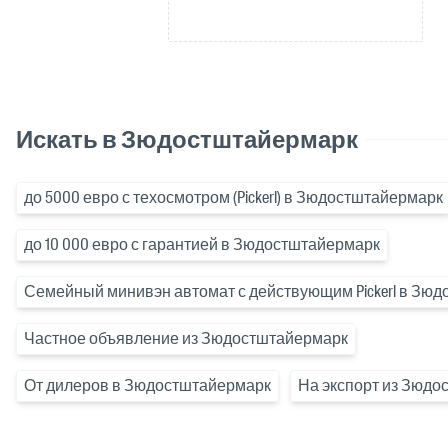
Искать в Зюдостштайермарк
до 5000 евро с техосмотром (Pickerl) в Зюдостштайермарк
до 10 000 евро с гарантией в Зюдостштайермарк
Семейный минивэн автомат с действующим Pickerl в Зю
Частное объявление из Зюдостштайермарк
От дилеров в Зюдостштайермарк
На экспорт из Зюдо