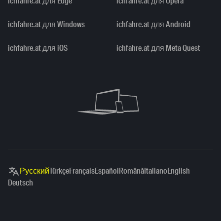
ichfahre.at для Edge
ichfahre.at для Opera
ichfahre.at для Windows
ichfahre.at для Android
ichfahre.at для iOS
ichfahre.at для Meta Quest
Русский
Türkçe
Français
Español
Română
Italiano
English
Deutsch