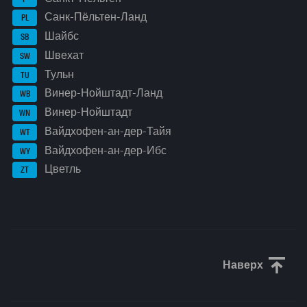
Санк-Пёльтен-Ланд
PL
Шайбс
SB
Швехат
SW
Тульн
TU
Винер-Нойштадт-Ланд
WB
Винер-Нойштадт
WN
Вайдхофен-ан-дер-Тайя
WT
Вайдхофен-ан-дер-Ибс
WY
Цветль
ZT
Наверх
Прокрути