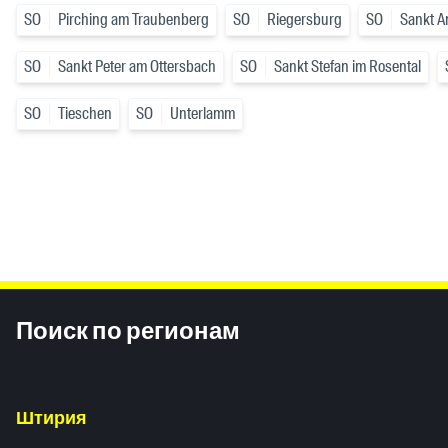
SO
Pirching am Traubenberg
SO
Riegersburg
SO
Sankt A
SO
Sankt Peter am Ottersbach
SO
Sankt Stefan im Rosental
SO
Tieschen
SO
Unterlamm
Inhaltsinformationen
Поиск по регионам
Штирия