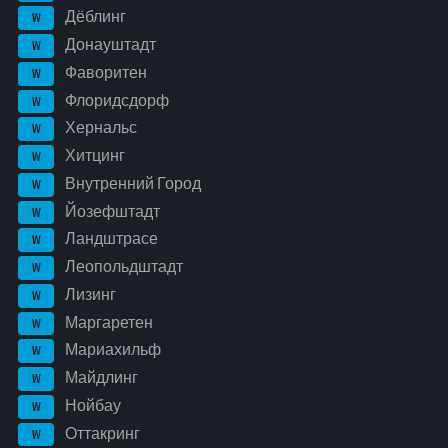
Дёблинг
W
Донауштадт
W
Фаворитен
W
Флоридсдорф
W
Хернальс
W
Хитцинг
W
Внутренний Город
W
Йозефштадт
W
Ландштрасе
W
Леопольдштадт
W
Лизинг
W
Маргаретен
W
Мариахильф
W
Майдлинг
W
Нойбау
W
Оттакринг
W