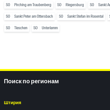
SO
Pirching am Traubenberg
SO
Riegersburg
SO
Sankt A
SO
Sankt Peter am Ottersbach
SO
Sankt Stefan im Rosental
SO
Tieschen
SO
Unterlamm
Inhaltsinformationen
Поиск по регионам
Штирия