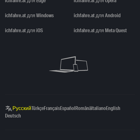
ichfahre.at для Edge
ichfahre.at для Opera
ichfahre.at для Windows
ichfahre.at для Android
ichfahre.at для iOS
ichfahre.at для Meta Quest
Русский
Türkçe
Français
Español
Română
Italiano
English
Deutsch