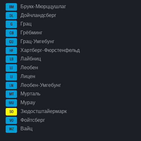
Брукк-Мюрццушлаг
BM
Дойчландсберг
DL
Грац
G
Грёбминг
GB
Грац-Умгебунг
GU
Хартберг-Фюрстенфельд
HF
Лайбниц
LB
Леобен
LE
Лицен
LI
Леобен-Умгебунг
LN
Мурталь
MT
Мурау
MU
Зюдостштайермарк
SO
Фойтсберг
VO
Вайц
WZ