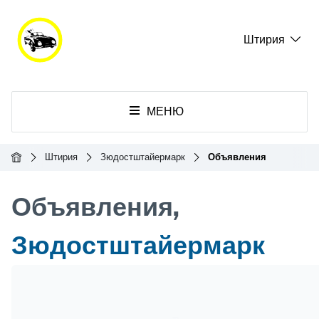
Штирия
МЕНЮ
Главная
Штирия
Зюдостштайермарк
Объявления
Объявления,
Зюдостштайермарк
Header Banner