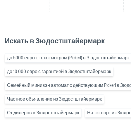
Искать в Зюдостштайермарк
до 5000 евро с техосмотром (Pickerl) в Зюдостштайермарк
до 10 000 евро с гарантией в Зюдостштайермарк
Семейный минивэн автомат с действующим Pickerl в Зю
Частное объявление из Зюдостштайермарк
От дилеров в Зюдостштайермарк
На экспорт из Зюдо