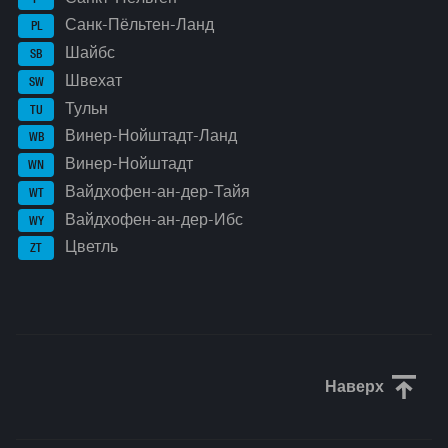
Санк-Пёльтен-Ланд
PL
Шайбс
SB
Швехат
SW
Тульн
TU
Винер-Нойштадт-Ланд
WB
Винер-Нойштадт
WN
Вайдхофен-ан-дер-Тайя
WT
Вайдхофен-ан-дер-Ибс
WY
Цветль
ZT
Наверх
Прокрути