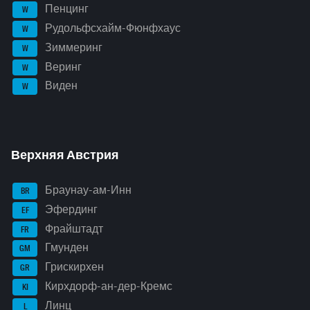
Пенцинг
W
Рудольфсхайм-Фюнфхаус
W
Зиммеринг
W
Веринг
W
Виден
W
Верхняя Австрия
Браунау-ам-Инн
BR
Эфердинг
EF
Фрайштадт
FR
Гмунден
GM
Грискирхен
GR
Кирхдорф-ан-дер-Кремс
KI
Линц
L