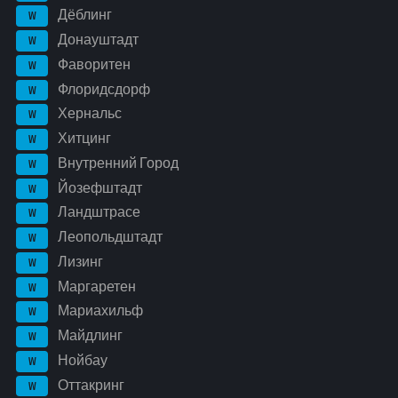
Дёблинг
W
Донауштадт
W
Фаворитен
W
Флоридсдорф
W
Хернальс
W
Хитцинг
W
Внутренний Город
W
Йозефштадт
W
Ландштрасе
W
Леопольдштадт
W
Лизинг
W
Маргаретен
W
Мариахильф
W
Майдлинг
W
Нойбау
W
Оттакринг
W