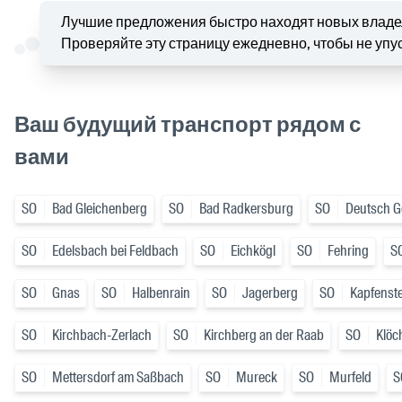
Лучшие предложения быстро находят новых владе
Проверяйте эту страницу ежедневно, чтобы не упу
Ваш будущий транспорт рядом с
вами
SO
Bad Gleichenberg
SO
Bad Radkersburg
SO
Deutsch Go
SO
Edelsbach bei Feldbach
SO
Eichkögl
SO
Fehring
S
SO
Gnas
SO
Halbenrain
SO
Jagerberg
SO
Kapfenst
SO
Kirchbach-Zerlach
SO
Kirchberg an der Raab
SO
Klöc
SO
Mettersdorf am Saßbach
SO
Mureck
SO
Murfeld
S