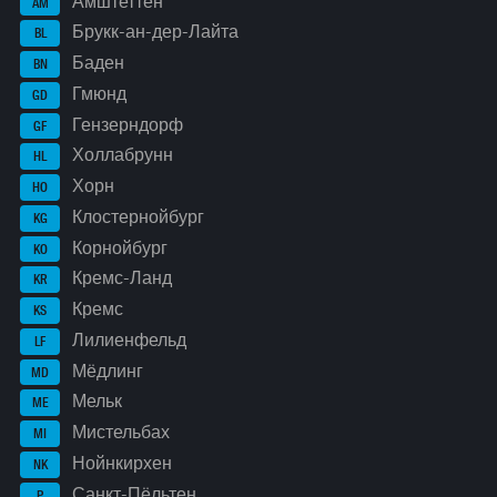
Амштеттен
AM
Брукк-ан-дер-Лайта
BL
Баден
BN
Гмюнд
GD
Гензерндорф
GF
Холлабрунн
HL
Хорн
HO
Клостернойбург
KG
Корнойбург
KO
Кремс-Ланд
KR
Кремс
KS
Лилиенфельд
LF
Мёдлинг
MD
Мельк
ME
Мистельбах
MI
Нойнкирхен
NK
Санкт-Пёльтен
P