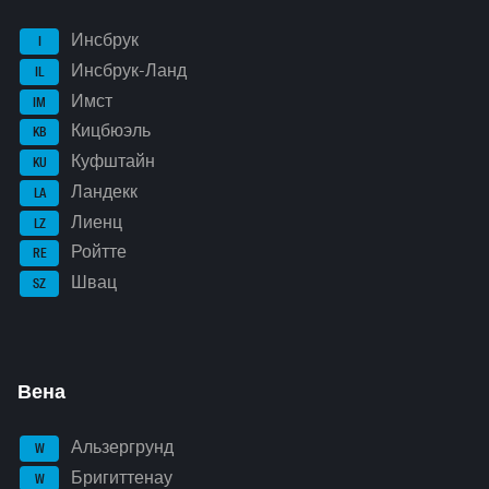
Инсбрук
I
Инсбрук-Ланд
IL
Имст
IM
Кицбюэль
KB
Куфштайн
KU
Ландекк
LA
Лиенц
LZ
Ройтте
RE
Швац
SZ
Вена
Альзергрунд
W
Бригиттенау
W