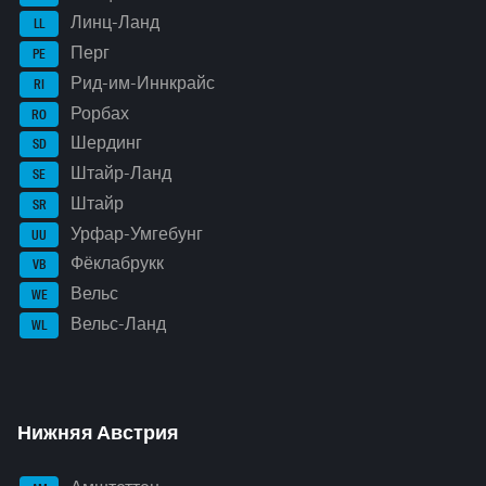
Линц-Ланд
LL
Перг
PE
Рид-им-Иннкрайс
RI
Рорбах
RO
Шердинг
SD
Штайр-Ланд
SE
Штайр
SR
Урфар-Умгебунг
UU
Фёклабрукк
VB
Вельс
WE
Вельс-Ланд
WL
Нижняя Австрия