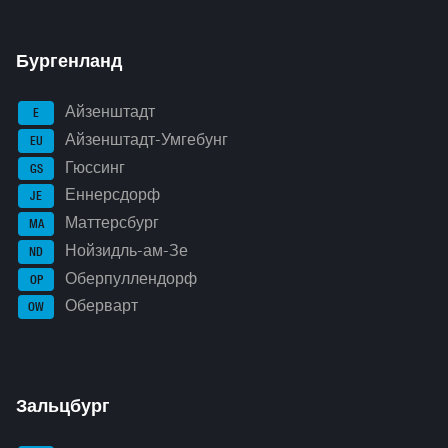
Бургенланд
Айзенштадт
E
Айзенштадт-Умгебунг
EU
Гюссинг
GS
Еннерсдорф
JE
Маттерсбург
MA
Нойзидль-ам-Зе
ND
Оберпуллендорф
OP
Оберварт
OW
Зальцбург