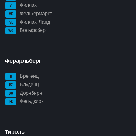
Филлах
VI
Фёлькермаркт
VK
Филлах-Ланд
VL
Вольфсберг
WO
Форарльберг
Брегенц
B
Блуденц
BZ
Дорнбирн
DO
Фельдкирх
FK
Тироль