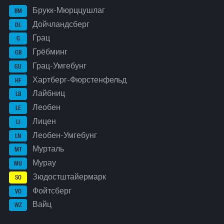
Брукк-Мюрццушлаг
BM
Дойчландсберг
DL
Грац
G
Грёбминг
GB
Грац-Умгебунг
GU
Хартберг-Фюрстенфельд
HF
Лайбниц
LB
Леобен
LE
Лицен
LI
Леобен-Умгебунг
LN
Мурталь
MT
Мурау
MU
Зюдостштайермарк
SO
Фойтсберг
VO
Вайц
WZ