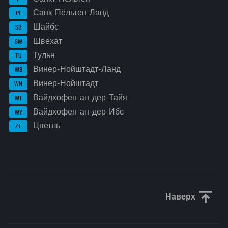
Санк-Пёльтен-Ланд
PL
Шайбс
SB
Швехат
SW
Тульн
TU
Винер-Нойштадт-Ланд
WB
Винер-Нойштадт
WN
Вайдхофен-ан-дер-Тайя
WT
Вайдхофен-ан-дер-Ибс
WY
Цветль
ZT
Наверх
Прокрути