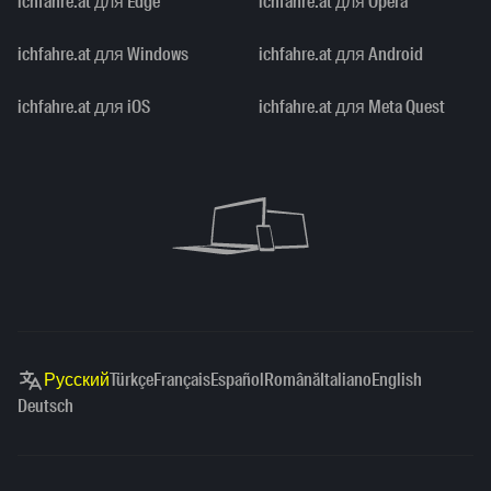
ichfahre.at для Edge
ichfahre.at для Opera
ichfahre.at для Windows
ichfahre.at для Android
ichfahre.at для iOS
ichfahre.at для Meta Quest
Русский
Türkçe
Français
Español
Română
Italiano
English
Deutsch