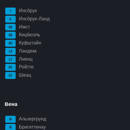
Инсбрук
I
Инсбрук-Ланд
IL
Имст
IM
Кицбюэль
KB
Куфштайн
KU
Ландекк
LA
Лиенц
LZ
Ройтте
RE
Швац
SZ
Вена
Альзергрунд
W
Бригиттенау
W