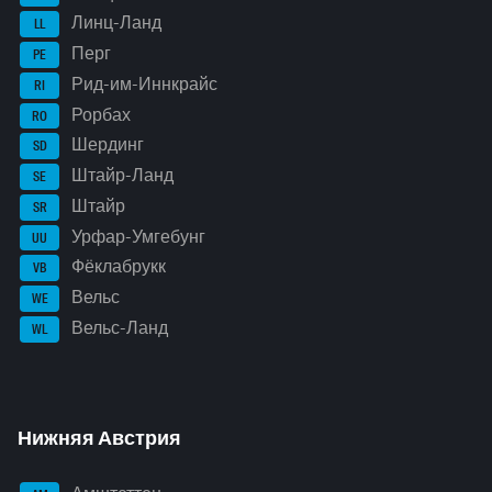
Линц-Ланд
LL
Перг
PE
Рид-им-Иннкрайс
RI
Рорбах
RO
Шердинг
SD
Штайр-Ланд
SE
Штайр
SR
Урфар-Умгебунг
UU
Фёклабрукк
VB
Вельс
WE
Вельс-Ланд
WL
Нижняя Австрия