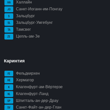
Халлайн
HA
Санкт-Иоганн-им-Понгау
JO
Зальцбург
S
Зальцбург-Умгебунг
SL
Тамсвег
TA
Целль-ам-Зе
ZE
Каринтия
Фельдкирхен
FE
Хермагор
HE
Клагенфурт-ам-Вёртерзе
K
Клагенфурт-Ланд
KL
Шпитталь-ан-дер-Драу
SP
Санкт-Файт-ан-дер-Глан
SV