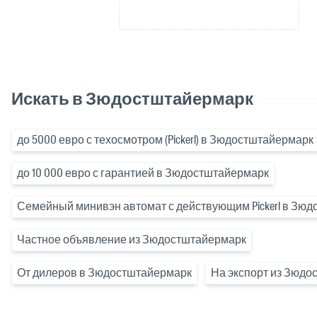
Искать в Зюдостштайермарк
до 5000 евро с техосмотром (Pickerl) в Зюдостштайермарк
до 10 000 евро с гарантией в Зюдостштайермарк
Семейный минивэн автомат с действующим Pickerl в Зю
Частное объявление из Зюдостштайермарк
От дилеров в Зюдостштайермарк
На экспорт из Зюдо