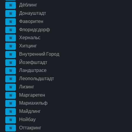
Дёблинг
W
Донауштадт
W
Фаворитен
W
Флоридсдорф
W
Хернальс
W
Хитцинг
W
Внутренний Город
W
Йозефштадт
W
Ландштрасе
W
Леопольдштадт
W
Лизинг
W
Маргаретен
W
Мариахильф
W
Майдлинг
W
Нойбау
W
Оттакринг
W