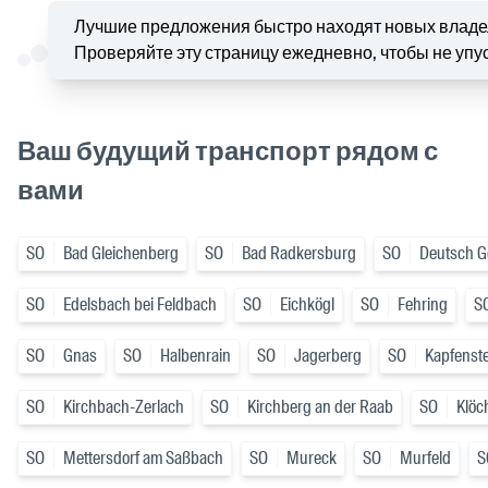
Лучшие предложения быстро находят новых владе
Проверяйте эту страницу ежедневно, чтобы не упу
Ваш будущий транспорт рядом с
вами
SO
Bad Gleichenberg
SO
Bad Radkersburg
SO
Deutsch Go
SO
Edelsbach bei Feldbach
SO
Eichkögl
SO
Fehring
S
SO
Gnas
SO
Halbenrain
SO
Jagerberg
SO
Kapfenst
SO
Kirchbach-Zerlach
SO
Kirchberg an der Raab
SO
Klöc
SO
Mettersdorf am Saßbach
SO
Mureck
SO
Murfeld
S