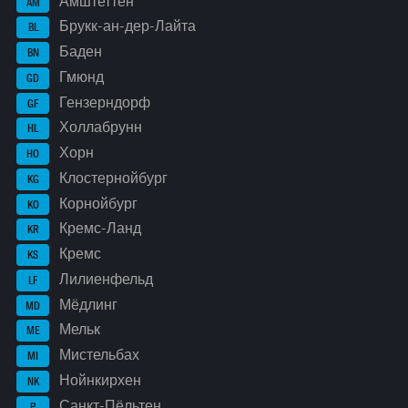
Амштеттен
AM
Брукк-ан-дер-Лайта
BL
Баден
BN
Гмюнд
GD
Гензерндорф
GF
Холлабрунн
HL
Хорн
HO
Клостернойбург
KG
Корнойбург
KO
Кремс-Ланд
KR
Кремс
KS
Лилиенфельд
LF
Мёдлинг
MD
Мельк
ME
Мистельбах
MI
Нойнкирхен
NK
Санкт-Пёльтен
P