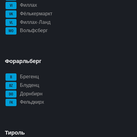
Филлах
VI
Фёлькермаркт
VK
Филлах-Ланд
VL
Вольфсберг
WO
Форарльберг
Брегенц
B
Блуденц
BZ
Дорнбирн
DO
Фельдкирх
FK
Тироль