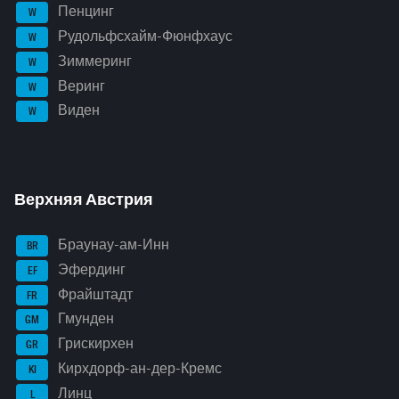
Пенцинг
W
Рудольфсхайм-Фюнфхаус
W
Зиммеринг
W
Веринг
W
Виден
W
Верхняя Австрия
Браунау-ам-Инн
BR
Эфердинг
EF
Фрайштадт
FR
Гмунден
GM
Грискирхен
GR
Кирхдорф-ан-дер-Кремс
KI
Линц
L