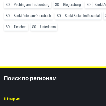
SO
Pirching am Traubenberg
SO
Riegersburg
SO
Sankt A
SO
Sankt Peter am Ottersbach
SO
Sankt Stefan im Rosental
SO
Tieschen
SO
Unterlamm
Inhaltsinformationen
Поиск по регионам
Штирия