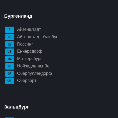
Бургенланд
Айзенштадт
E
Айзенштадт-Умгебунг
EU
Гюссинг
GS
Еннерсдорф
JE
Маттерсбург
MA
Нойзидль-ам-Зе
ND
Оберпуллендорф
OP
Оберварт
OW
Зальцбург