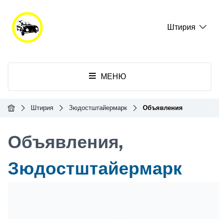
Штирия
МЕНЮ
Главная
Штирия
Зюдостштайермарк
Объявления
Объявления,
Зюдостштайермарк
Header Banner