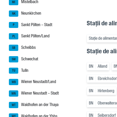
Mistelbach
MI
Neunkirchen
NK
Stații de al
Sankt Pölten – Stadt
P
Sankt Pölten/Land
PL
Stație de alimenta
Scheibbs
SB
Stație de al
Schwechat
SW
BN
Alland
B
Tulln
TU
BN
Ebreichsdor
Wiener Neustadt/Land
WB
BN
Hirtenberg
Wiener Neustadt – Stadt
WN
BN
Oberwalters
Waidhofen an der Thaya
WT
BN
Seibersdorf
Waidhofen an der Ybbs
WY