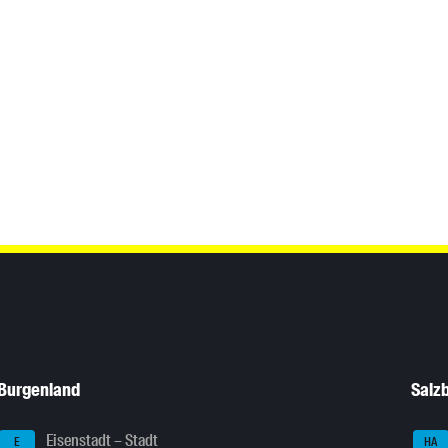
Burgenland
Salz
Eisenstadt – Stadt
E
HA