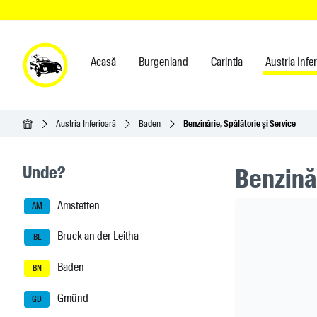
Acasă
Burgenland
Carintia
Austria Infe
Acasă
Austria Inferioară
Baden
Benzinărie, Spălătorie și Service
Seitenleisten-Navigation
Unde?
Benzinăr
Amstetten
Header Ban
AM
Bruck an der Leitha
BL
Baden
BN
Gmünd
GD