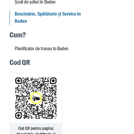
Școli de șoferi în Baden
Benzinărie, Spălătorie și Service în
Baden
Cum?
Planificator de traseu to Baden
Cod QR
Cod QR pentru pagina: