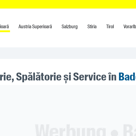
rioară
Austria Superioară
Salzburg
Stiria
Tirol
Vorarl
ie, Spălătorie și Service în
Bad
ner