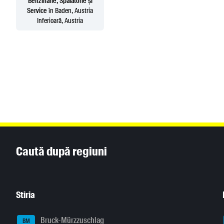
Benzinărie, Spălătorie și
Service
în Baden, Austria
Inferioară, Austria
Inhaltsinformationen
Caută după regiuni
Stiria
Bruck-Mürzzuschlag
BM