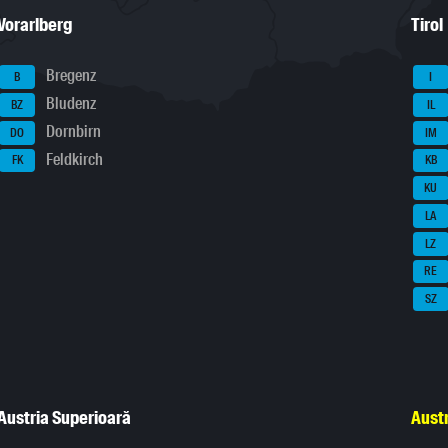
Vorarlberg
Tirol
Bregenz
B
I
Bludenz
BZ
IL
Dornbirn
DO
IM
Feldkirch
FK
KB
KU
LA
LZ
RE
SZ
Austria Superioară
Austr