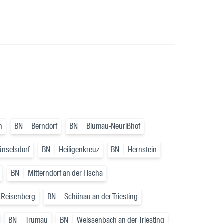
n
BN
Berndorf
BN
Blumau-Neurißhof
ünselsdorf
BN
Heiligenkreuz
BN
Hernstein
BN
Mitterndorf an der Fischa
Reisenberg
BN
Schönau an der Triesting
BN
Trumau
BN
Weissenbach an der Triesting