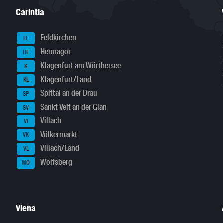
Carintia
Feldkirchen
FE
Hermagor
HE
Klagenfurt am Wörthersee
K
Klagenfurt/Land
KL
Spittal an der Drau
SP
Sankt Veit an der Glan
SV
Villach
VI
Völkermarkt
VK
Villach/Land
VL
Wolfsberg
WO
Viena