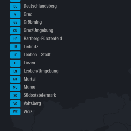
Deutschlandsberg
DL
Graz
G
Gröbming
GB
Graz/Umgebung
GU
Hartberg-Fürstenfeld
HF
Leibnitz
LB
Leoben – Stadt
LE
Liezen
LI
Leoben/Umgebung
LN
Murtal
MT
Murau
MU
Südoststeiermark
SO
Voitsberg
VO
Weiz
WZ