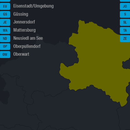
Eisenstadt/Umgebung
EU
JO
Güssing
GS
S
Jennersdorf
JE
SL
Mattersburg
MA
TA
Neusiedl am See
ND
ZE
Oberpullendorf
OP
Oberwart
OW