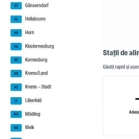
Gänserndorf
GF
Hollabrunn
HL
Horn
HO
Klosterneuburg
KG
Stații de al
Korneuburg
KO
Găsiți rapid și ușo
Krems/Land
KR
Krems – Stadt
KS
Lilienfeld
LF
Adaug
Mödling
MD
Melk
ME