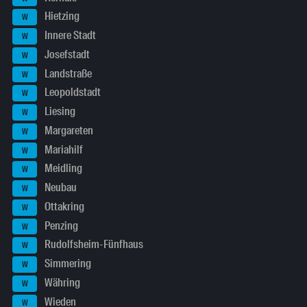
Hietzing
W
Innere Stadt
W
Josefstadt
W
Landstraße
W
Leopoldstadt
W
Liesing
W
Margareten
W
Mariahilf
W
Meidling
W
Neubau
W
Ottakring
W
Penzing
W
Rudolfsheim-Fünfhaus
W
Simmering
W
Währing
W
Wieden
W