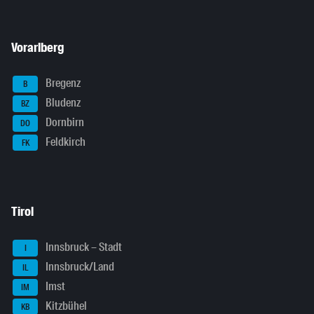
Vorarlberg
Bregenz
B
Bludenz
BZ
Dornbirn
DO
Feldkirch
FK
Tirol
Innsbruck – Stadt
I
Innsbruck/Land
IL
Imst
IM
Kitzbühel
KB