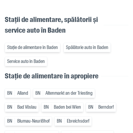
Stații de alimentare, spălătorii și
service auto în Baden
Stație de alimentare în Baden
Spălătorie auto în Baden
Service auto în Baden
Stație de alimentare în apropiere
BN
Alland
BN
Altenmarkt an der Triesting
BN
Bad Vöslau
BN
Baden bei Wien
BN
Berndorf
BN
Blumau-Neurißhof
BN
Ebreichsdorf