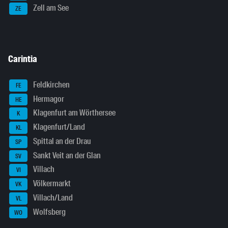
Zell am See
ZE
Carintia
Feldkirchen
FE
Hermagor
HE
Klagenfurt am Wörthersee
K
Klagenfurt/Land
KL
Spittal an der Drau
SP
Sankt Veit an der Glan
SV
Villach
VI
Völkermarkt
VK
Villach/Land
VL
Wolfsberg
WO