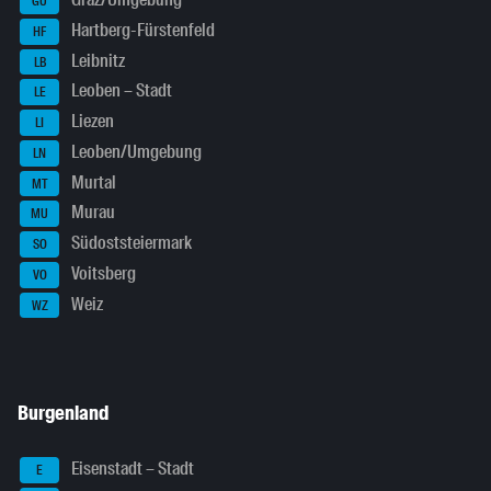
GU
Hartberg-Fürstenfeld
HF
Leibnitz
LB
Leoben – Stadt
LE
Liezen
LI
Leoben/Umgebung
LN
Murtal
MT
Murau
MU
Südoststeiermark
SO
Voitsberg
VO
Weiz
WZ
Burgenland
Eisenstadt – Stadt
E