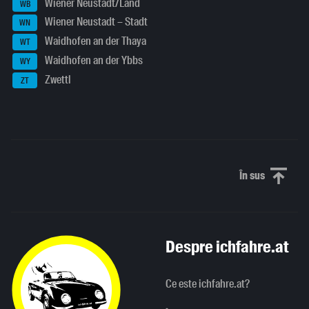
Wiener Neustadt/Land
WB
Wiener Neustadt – Stadt
WN
Waidhofen an der Thaya
WT
Waidhofen an der Ybbs
WY
Zwettl
ZT
În sus
Derulați în
Despre ichfahre.at
Ce este ichfahre.at?