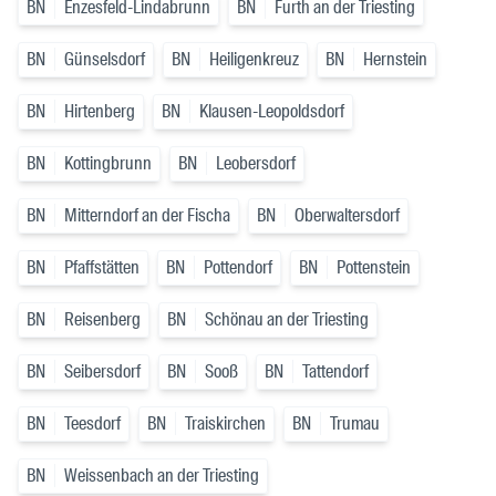
BN
Enzesfeld-Lindabrunn
BN
Furth an der Triesting
BN
Günselsdorf
BN
Heiligenkreuz
BN
Hernstein
BN
Hirtenberg
BN
Klausen-Leopoldsdorf
BN
Kottingbrunn
BN
Leobersdorf
BN
Mitterndorf an der Fischa
BN
Oberwaltersdorf
BN
Pfaffstätten
BN
Pottendorf
BN
Pottenstein
BN
Reisenberg
BN
Schönau an der Triesting
BN
Seibersdorf
BN
Sooß
BN
Tattendorf
BN
Teesdorf
BN
Traiskirchen
BN
Trumau
BN
Weissenbach an der Triesting