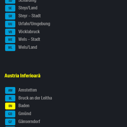
Schärding
SD
Steyr/Land
SE
Steyr – Stadt
SR
Urfahr/Umgebung
UU
Vöcklabruck
VB
Wels – Stadt
WE
Wels/Land
WL
Austria Inferioară
Amstetten
AM
Bruck an der Leitha
BL
Baden
BN
Gmünd
GD
Gänserndorf
GF