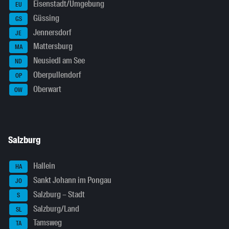
Eisenstadt/Umgebung
EU
Güssing
GS
Jennersdorf
JE
Mattersburg
MA
Neusiedl am See
ND
Oberpullendorf
OP
Oberwart
OW
Salzburg
Hallein
HA
Sankt Johann im Pongau
JO
Salzburg – Stadt
S
Salzburg/Land
SL
Tamsweg
TA