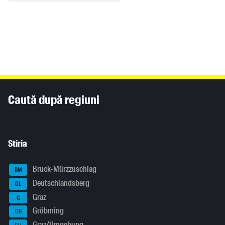
Inhaltsinformationen
Caută după regiuni
Stiria
Bruck-Mürzzuschlag
BM
Deutschlandsberg
DL
Graz
G
Gröbming
GB
Graz/Umgebung