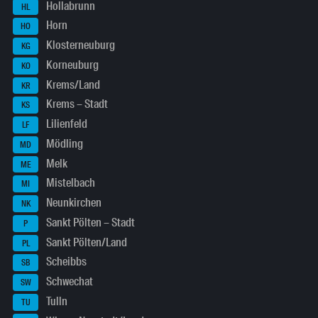
Hollabrunn
HL
Horn
HO
Klosterneuburg
KG
Korneuburg
KO
Krems/Land
KR
Krems – Stadt
KS
Lilienfeld
LF
Mödling
MD
Melk
ME
Mistelbach
MI
Neunkirchen
NK
Sankt Pölten – Stadt
P
Sankt Pölten/Land
PL
Scheibbs
SB
Schwechat
SW
Tulln
TU