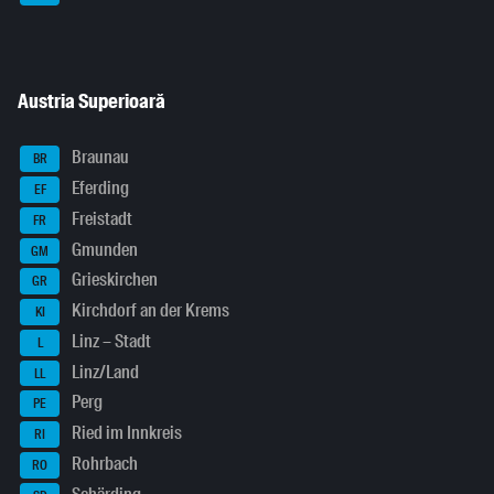
Austria Superioară
Braunau
BR
Eferding
EF
Freistadt
FR
Gmunden
GM
Grieskirchen
GR
Kirchdorf an der Krems
KI
Linz – Stadt
L
Linz/Land
LL
Perg
PE
Ried im Innkreis
RI
Rohrbach
RO