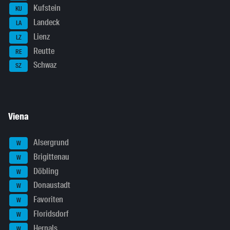
Kufstein
KU
Landeck
LA
Lienz
LZ
Reutte
RE
Schwaz
SZ
Viena
Alsergrund
W
Brigittenau
W
Döbling
W
Donaustadt
W
Favoriten
W
Floridsdorf
W
Hernals
W