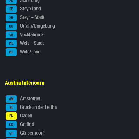
Schärding
SD
Steyr/Land
SE
Steyr – Stadt
SR
Urfahr/Umgebung
UU
Vöcklabruck
VB
Wels – Stadt
WE
Wels/Land
WL
Austria Inferioară
Amstetten
AM
Bruck an der Leitha
BL
Baden
BN
Gmünd
GD
Gänserndorf
GF