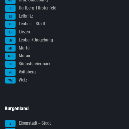
GU
Hartberg-Fürstenfeld
HF
Leibnitz
LB
Leoben – Stadt
LE
Liezen
LI
Leoben/Umgebung
LN
Murtal
MT
Murau
MU
Südoststeiermark
SO
Voitsberg
VO
Weiz
WZ
Burgenland
Eisenstadt – Stadt
E