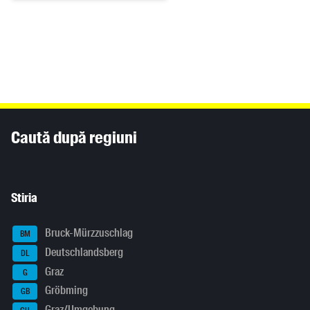
Inhaltsinformationen
Caută după regiuni
Stiria
Bruck-Mürzzuschlag
BM
Deutschlandsberg
DL
Graz
G
Gröbming
GB
Graz/Umgebung