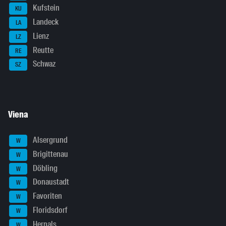
Kufstein
KU
Landeck
LA
Lienz
LZ
Reutte
RE
Schwaz
SZ
Viena
Alsergrund
W
Brigittenau
W
Döbling
W
Donaustadt
W
Favoriten
W
Floridsdorf
W
Hernals
W