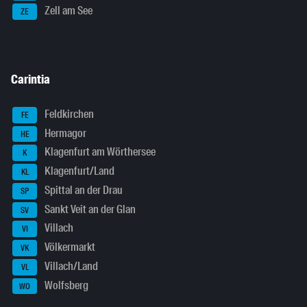
Zell am See
ZE
Carintia
Feldkirchen
FE
Hermagor
HE
Klagenfurt am Wörthersee
K
Klagenfurt/Land
KL
Spittal an der Drau
SP
Sankt Veit an der Glan
SV
Villach
VI
Völkermarkt
VK
Villach/Land
VL
Wolfsberg
WO