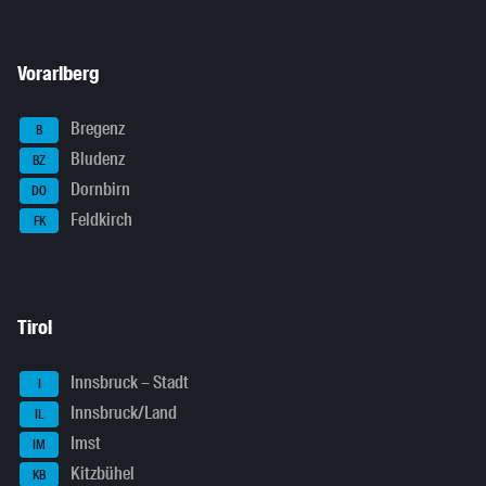
Vorarlberg
Bregenz
B
Bludenz
BZ
Dornbirn
DO
Feldkirch
FK
Tirol
Innsbruck – Stadt
I
Innsbruck/Land
IL
Imst
IM
Kitzbühel
KB