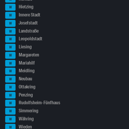
Hietzing
W
Innere Stadt
W
Josefstadt
W
Landstraße
W
Leopoldstadt
W
Liesing
W
Margareten
W
Mariahilf
W
Meidling
W
Neubau
W
Ottakring
W
Penzing
W
Rudolfsheim-Fünfhaus
W
Simmering
W
Währing
W
Wieden
W