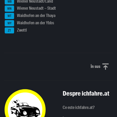
Wiener Neustadt/Land
WB
Wiener Neustadt – Stadt
WN
Waidhofen an der Thaya
WT
Waidhofen an der Ybbs
WY
Zwettl
ZT
În sus
Derulați în
Despre ichfahre.at
Ce este ichfahre.at?