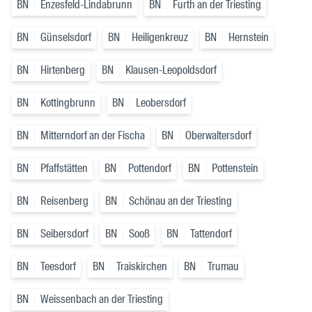
BN
Enzesfeld-Lindabrunn
BN
Furth an der Triesting
BN
Günselsdorf
BN
Heiligenkreuz
BN
Hernstein
BN
Hirtenberg
BN
Klausen-Leopoldsdorf
BN
Kottingbrunn
BN
Leobersdorf
BN
Mitterndorf an der Fischa
BN
Oberwaltersdorf
BN
Pfaffstätten
BN
Pottendorf
BN
Pottenstein
BN
Reisenberg
BN
Schönau an der Triesting
BN
Seibersdorf
BN
Sooß
BN
Tattendorf
BN
Teesdorf
BN
Traiskirchen
BN
Trumau
BN
Weissenbach an der Triesting