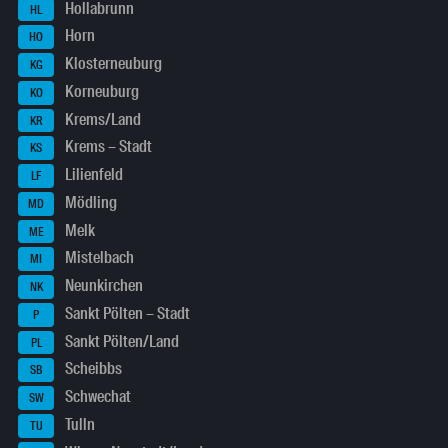
Hollabrunn
HL
Horn
HO
Klosterneuburg
KG
Korneuburg
KO
Krems/Land
KR
Krems – Stadt
KS
Lilienfeld
LF
Mödling
MD
Melk
ME
Mistelbach
MI
Neunkirchen
NK
Sankt Pölten – Stadt
P
Sankt Pölten/Land
PL
Scheibbs
SB
Schwechat
SW
Tulln
TU