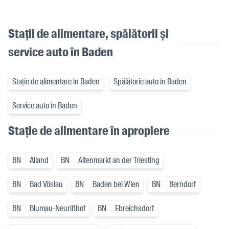
Stații de alimentare, spălătorii și
service auto în Baden
Stație de alimentare în Baden
Spălătorie auto în Baden
Service auto în Baden
Stație de alimentare în apropiere
BN
Alland
BN
Altenmarkt an der Triesting
BN
Bad Vöslau
BN
Baden bei Wien
BN
Berndorf
BN
Blumau-Neurißhof
BN
Ebreichsdorf