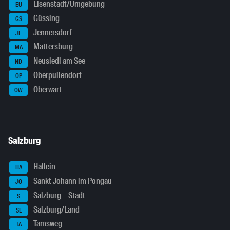
Eisenstadt/Umgebung
EU
Güssing
GS
Jennersdorf
JE
Mattersburg
MA
Neusiedl am See
ND
Oberpullendorf
OP
Oberwart
OW
Salzburg
Hallein
HA
Sankt Johann im Pongau
JO
Salzburg – Stadt
S
Salzburg/Land
SL
Tamsweg
TA