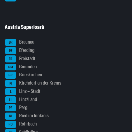
Austria Superioară
Braunau
BR
Eferding
EF
Freistadt
FR
Gmunden
GM
Grieskirchen
GR
Kirchdorf an der Krems
KI
Linz – Stadt
L
Linz/Land
LL
Perg
PE
Ried im Innkreis
RI
Rohrbach
RO