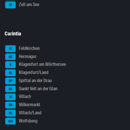
Zell am See
ZE
Carintia
Feldkirchen
FE
Hermagor
HE
Klagenfurt am Wörthersee
K
Klagenfurt/Land
KL
Spittal an der Drau
SP
Sankt Veit an der Glan
SV
Villach
VI
Völkermarkt
VK
Villach/Land
VL
Wolfsberg
WO