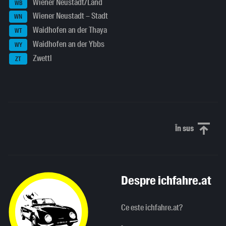
Wiener Neustadt/Land
WB
Wiener Neustadt – Stadt
WN
Waidhofen an der Thaya
WT
Waidhofen an der Ybbs
WY
Zwettl
ZT
În sus
Derulați în
Despre ichfahre.at
Ce este ichfahre.at?