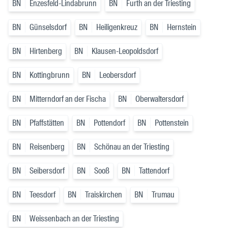
BN
Enzesfeld-Lindabrunn
BN
Furth an der Triesting
BN
Günselsdorf
BN
Heiligenkreuz
BN
Hernstein
BN
Hirtenberg
BN
Klausen-Leopoldsdorf
BN
Kottingbrunn
BN
Leobersdorf
BN
Mitterndorf an der Fischa
BN
Oberwaltersdorf
BN
Pfaffstätten
BN
Pottendorf
BN
Pottenstein
BN
Reisenberg
BN
Schönau an der Triesting
BN
Seibersdorf
BN
Sooß
BN
Tattendorf
BN
Teesdorf
BN
Traiskirchen
BN
Trumau
BN
Weissenbach an der Triesting