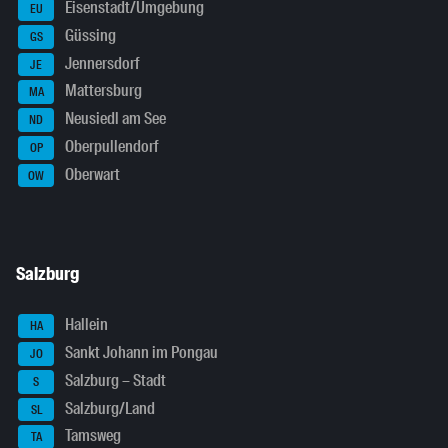
Eisenstadt/Umgebung
EU
Güssing
GS
Jennersdorf
JE
Mattersburg
MA
Neusiedl am See
ND
Oberpullendorf
OP
Oberwart
OW
Salzburg
Hallein
HA
Sankt Johann im Pongau
JO
Salzburg – Stadt
S
Salzburg/Land
SL
Tamsweg
TA