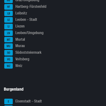
GU
Hartberg-Fürstenfeld
HF
Leibnitz
LB
Leoben – Stadt
LE
Liezen
LI
Leoben/Umgebung
LN
Murtal
MT
Murau
MU
Südoststeiermark
SO
Voitsberg
VO
Weiz
WZ
Burgenland
Eisenstadt – Stadt
E