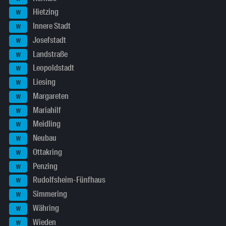
Hietzing
W
Innere Stadt
W
Josefstadt
W
Landstraße
W
Leopoldstadt
W
Liesing
W
Margareten
W
Mariahilf
W
Meidling
W
Neubau
W
Ottakring
W
Penzing
W
Rudolfsheim-Fünfhaus
W
Simmering
W
Währing
W
Wieden
W