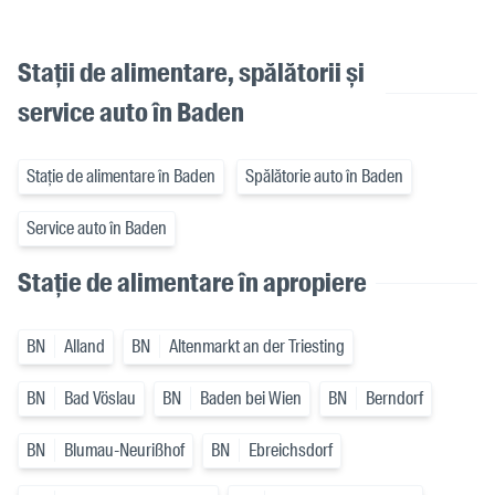
Stații de alimentare, spălătorii și
service auto în Baden
Stație de alimentare în Baden
Spălătorie auto în Baden
Service auto în Baden
Stație de alimentare în apropiere
BN
Alland
BN
Altenmarkt an der Triesting
BN
Bad Vöslau
BN
Baden bei Wien
BN
Berndorf
BN
Blumau-Neurißhof
BN
Ebreichsdorf