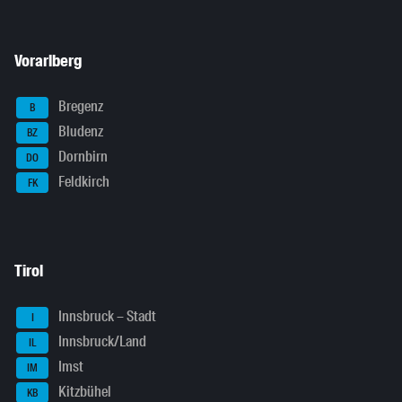
Vorarlberg
Bregenz
B
Bludenz
BZ
Dornbirn
DO
Feldkirch
FK
Tirol
Innsbruck – Stadt
I
Innsbruck/Land
IL
Imst
IM
Kitzbühel
KB