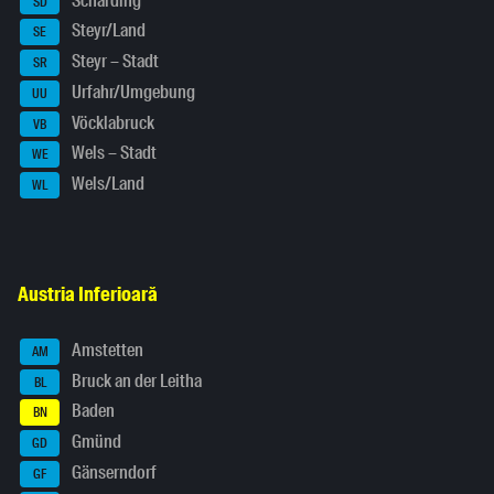
Schärding
SD
Steyr/Land
SE
Steyr – Stadt
SR
Urfahr/Umgebung
UU
Vöcklabruck
VB
Wels – Stadt
WE
Wels/Land
WL
Austria Inferioară
Amstetten
AM
Bruck an der Leitha
BL
Baden
BN
Gmünd
GD
Gänserndorf
GF