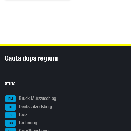
Inhaltsinformationen
Caută după regiuni
Stiria
Bruck-Mürzzuschlag
BM
Deutschlandsberg
DL
Graz
G
Gröbming
GB
Graz/Umgebung