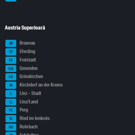
Austria Superioară
Braunau
BR
Eferding
EF
Freistadt
FR
Gmunden
GM
Grieskirchen
GR
Kirchdorf an der Krems
KI
Linz – Stadt
L
Linz/Land
LL
Perg
PE
Ried im Innkreis
RI
Rohrbach
RO