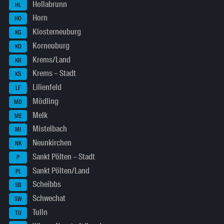
Hollabrunn
HL
Horn
HO
Klosterneuburg
KG
Korneuburg
KO
Krems/Land
KR
Krems – Stadt
KS
Lilienfeld
LF
Mödling
MD
Melk
ME
Mistelbach
MI
Neunkirchen
NK
Sankt Pölten – Stadt
P
Sankt Pölten/Land
PL
Scheibbs
SB
Schwechat
SW
Tulln
TU