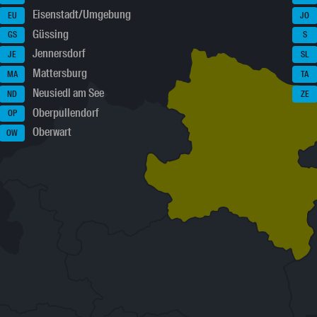
Eisenstadt/Umgebung
EU
JO
Güssing
GS
S
Jennersdorf
JE
SL
Mattersburg
MA
TA
Neusiedl am See
ND
ZE
Oberpullendorf
OP
Oberwart
OW