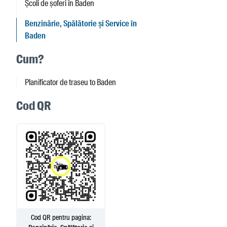
Școli de șoferi în Baden
Benzinărie, Spălătorie și Service în
Baden
Cum?
Planificator de traseu to Baden
Cod QR
Cod QR pentru pagina: