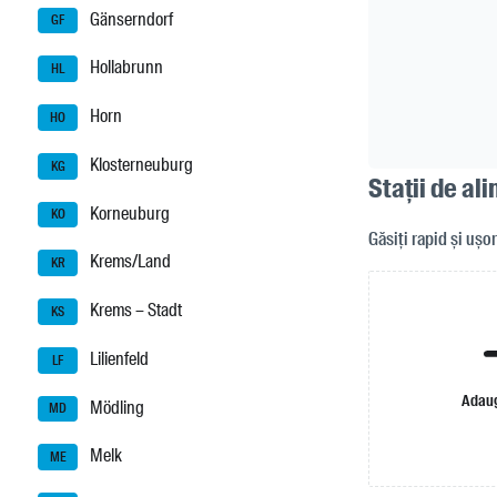
Gänserndorf
GF
Hollabrunn
HL
Horn
HO
Klosterneuburg
KG
Stații de al
Korneuburg
KO
Găsiți rapid și ușo
Krems/Land
KR
Krems – Stadt
KS
Lilienfeld
LF
Adaug
Mödling
MD
Melk
ME