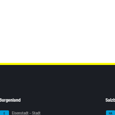
Burgenland
Salz
Eisenstadt – Stadt
E
HA