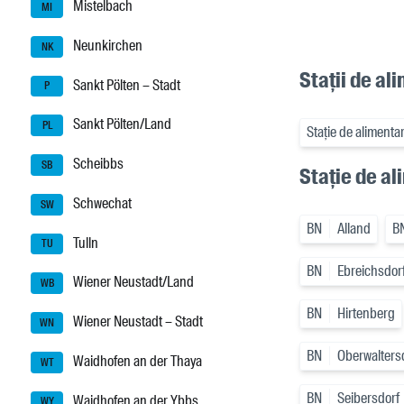
Mistelbach
MI
Neunkirchen
NK
Stații de al
Sankt Pölten – Stadt
P
Sankt Pölten/Land
PL
Stație de alimenta
Scheibbs
SB
Stație de al
Schwechat
SW
BN
Alland
B
Tulln
TU
BN
Ebreichsdor
Wiener Neustadt/Land
WB
BN
Hirtenberg
Wiener Neustadt – Stadt
WN
BN
Oberwalters
Waidhofen an der Thaya
WT
BN
Seibersdorf
Waidhofen an der Ybbs
WY