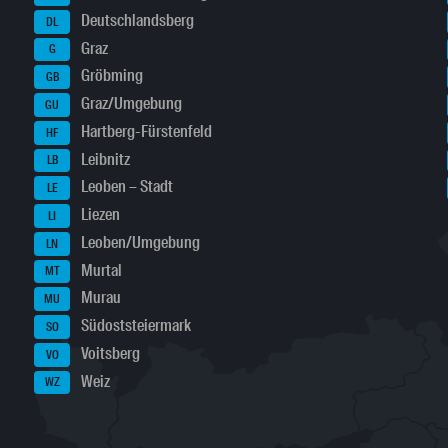
Deutschlandsberg
DL
Graz
G
Gröbming
GB
Graz/Umgebung
GU
Hartberg-Fürstenfeld
HF
Leibnitz
LB
Leoben – Stadt
LE
Liezen
LI
Leoben/Umgebung
LN
Murtal
MT
Murau
MU
Südoststeiermark
SO
Voitsberg
VO
Weiz
WZ