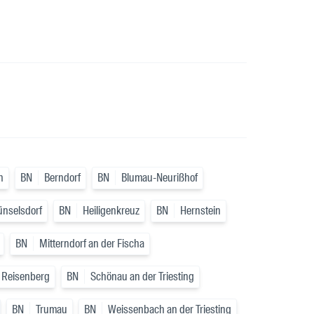
n
BN
Berndorf
BN
Blumau-Neurißhof
ünselsdorf
BN
Heiligenkreuz
BN
Hernstein
BN
Mitterndorf an der Fischa
Reisenberg
BN
Schönau an der Triesting
BN
Trumau
BN
Weissenbach an der Triesting