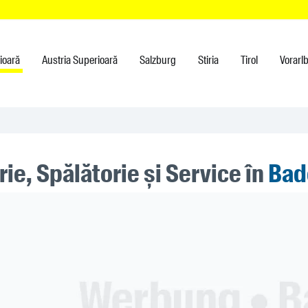
rioară
Austria Superioară
Salzburg
Stiria
Tirol
Vorarl
ie, Spălătorie și Service în
Bad
ner