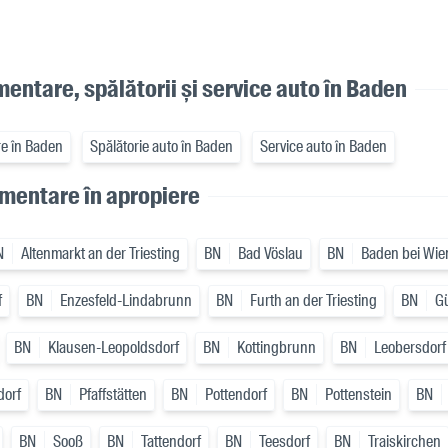
imentare, spălătorii și service auto în Baden
re în Baden
Spălătorie auto în Baden
Service auto în Baden
imentare în apropiere
N
Altenmarkt an der Triesting
BN
Bad Vöslau
BN
Baden bei Wie
f
BN
Enzesfeld-Lindabrunn
BN
Furth an der Triesting
BN
G
BN
Klausen-Leopoldsdorf
BN
Kottingbrunn
BN
Leobersdorf
dorf
BN
Pfaffstätten
BN
Pottendorf
BN
Pottenstein
BN
BN
Sooß
BN
Tattendorf
BN
Teesdorf
BN
Traiskirchen