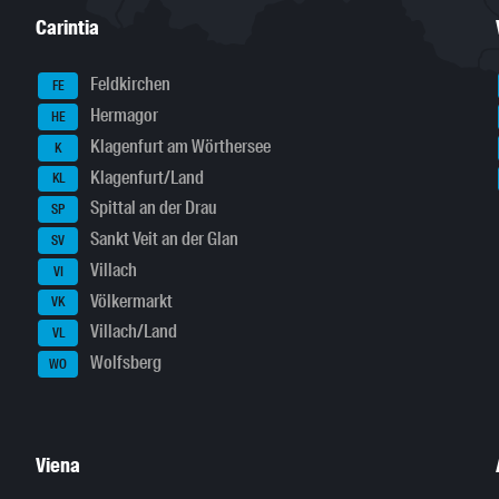
Carintia
Feldkirchen
FE
Hermagor
HE
Klagenfurt am Wörthersee
K
Klagenfurt/Land
KL
Spittal an der Drau
SP
Sankt Veit an der Glan
SV
Villach
VI
Völkermarkt
VK
Villach/Land
VL
Wolfsberg
WO
Viena