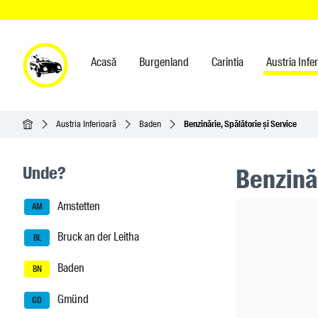
Acasă
Burgenland
Carintia
Austria Infe
Acasă
Austria Inferioară
Baden
Benzinărie, Spălătorie și Service
Seitenleisten-Navigation
Unde?
Benzinăr
Amstetten
Header Ban
AM
Bruck an der Leitha
BL
Baden
BN
Gmünd
GD