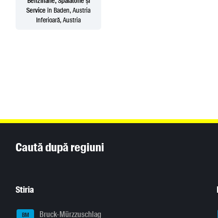
Benzinărie, Spălătorie și
Service
în Baden, Austria
Inferioară, Austria
Inhaltsinformationen
Caută după regiuni
Stiria
Bruck-Mürzzuschlag
BM