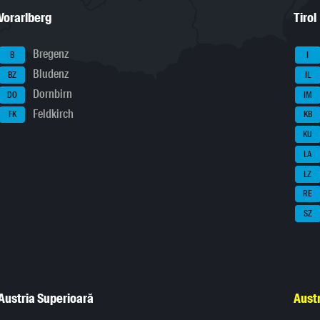
Vorarlberg
Tirol
Bregenz
B
I
Bludenz
BZ
IL
Dornbirn
DO
IM
Feldkirch
FK
KB
KU
LA
LZ
RE
SZ
Austria Superioară
Austr