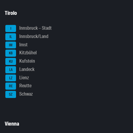
Tirolo
Innsbruck – Stadt
I
Innsbruck/Land
IL
Imst
IM
Kitzbühel
KB
Kufstein
KU
Landeck
LA
Lienz
LZ
Reutte
RE
Schwaz
SZ
Vienna