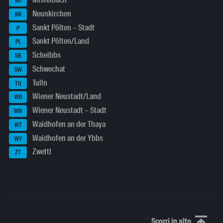
MI
Neunkirchen
NK
Sankt Pölten – Stadt
P
Sankt Pölten/Land
PL
Scheibbs
SB
Schwechat
SW
Tulln
TU
Wiener Neustadt/Land
WB
Wiener Neustadt – Stadt
WN
Waidhofen an der Thaya
WT
Waidhofen an der Ybbs
WY
Zwettl
ZT
Scorri in alto