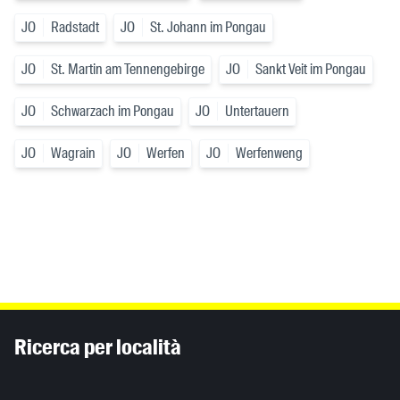
JO
Radstadt
JO
St. Johann im Pongau
JO
St. Martin am Tennengebirge
JO
Sankt Veit im Pongau
JO
Schwarzach im Pongau
JO
Untertauern
JO
Wagrain
JO
Werfen
JO
Werfenweng
Inhaltsinformationen
Ricerca per località