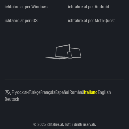
ichfahre.at per Windows
ichfahre.at per Android
ichfahre.at per iOS
ichfahre.at per Meta Quest
Русский
Türkçe
Français
Español
Română
Italiano
English
Deutsch
Copyright
©
2025
ichfahre.at
. Tutti i diritti riservati.