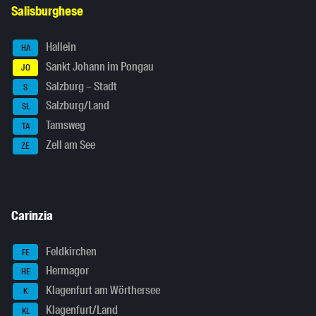
Salisburghese
Hallein
HA
Sankt Johann im Pongau
JO
Salzburg – Stadt
S
Salzburg/Land
SL
Tamsweg
TA
Zell am See
ZE
Carinzia
Feldkirchen
FE
Hermagor
HE
Klagenfurt am Wörthersee
K
Klagenfurt/Land
KL