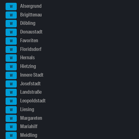
Alsergrund
W
Brigittenau
W
Döbling
W
Donaustadt
W
Favoriten
W
Floridsdorf
W
Hernals
W
Hietzing
W
Innere Stadt
W
Josefstadt
W
Landstraße
W
Leopoldstadt
W
Liesing
W
Margareten
W
Mariahilf
W
Meidling
W