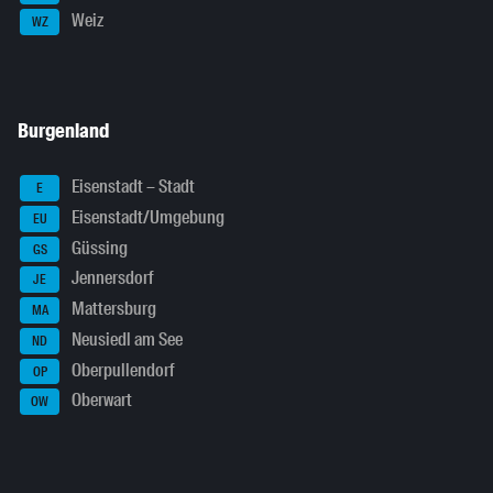
Weiz
WZ
Burgenland
Eisenstadt – Stadt
E
Eisenstadt/Umgebung
EU
Güssing
GS
Jennersdorf
JE
Mattersburg
MA
Neusiedl am See
ND
Oberpullendorf
OP
Oberwart
OW