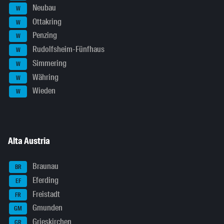
Neubau
W
Ottakring
W
Penzing
W
Rudolfsheim-Fünfhaus
W
Simmering
W
Währing
W
Wieden
W
Alta Austria
Braunau
BR
Eferding
EF
Freistadt
FR
Gmunden
GM
Grieskirchen
GR