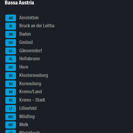
Bassa Austria
Amstetten
AM
Bruck an der Leitha
BL
Baden
BN
Gmünd
GD
Gänserndorf
GF
Hollabrunn
HL
Horn
HO
Klosterneuburg
KG
Korneuburg
KO
Krems/Land
KR
Krems – Stadt
KS
Lilienfeld
LF
Mödling
MD
Melk
ME
Mistelbach