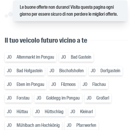
Le buone offerte non durano! Visita questa pagina ogni
giorno per essere sicuro di non perdere le migliori offerte.
Il tuo veicolo futuro vicino a te
JO
Altenmarkt im Pongau
JO
Bad Gastein
JO
Bad Hofgastein
JO
Bischofshofen
JO
Dorfgastein
JO
Eben im Pongau
JO
Filzmoos
JO
Flachau
JO
Forstau
JO
Goldegg im Pongau
JO
Großarl
JO
Hüttau
JO
Hüttschlag
JO
Kleinarl
JO
Mühlbach am Hochkönig
JO
Pfarrwerfen