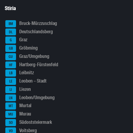
Stiria
Bruck-Mürzzuschlag
BM
Deutschlandsberg
DL
Graz
G
Gröbming
GB
Graz/Umgebung
GU
Hartberg-Fürstenfeld
HF
Leibnitz
LB
Leoben – Stadt
LE
Liezen
LI
Leoben/Umgebung
LN
Murtal
MT
Murau
MU
Südoststeiermark
SO
Voitsberg
VO