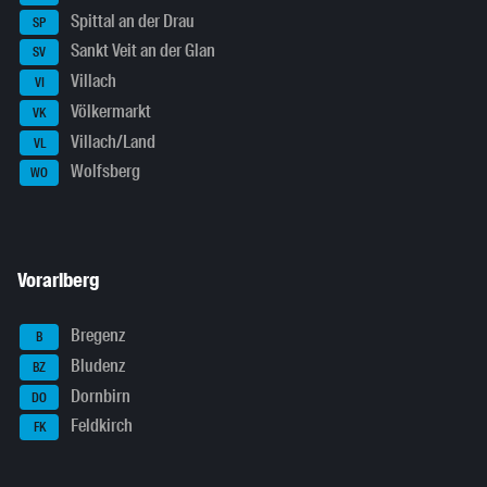
Spittal an der Drau
SP
Sankt Veit an der Glan
SV
Villach
VI
Völkermarkt
VK
Villach/Land
VL
Wolfsberg
WO
Vorarlberg
Bregenz
B
Bludenz
BZ
Dornbirn
DO
Feldkirch
FK