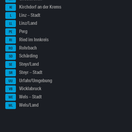
Kirchdorf an der Krems
KI
Linz – Stadt
L
Linz/Land
LL
Perg
PE
Ried im Innkreis
RI
Rohrbach
RO
Schärding
SD
Steyr/Land
SE
Steyr – Stadt
SR
Urfahr/Umgebung
UU
Vöcklabruck
VB
Wels – Stadt
WE
Wels/Land
WL