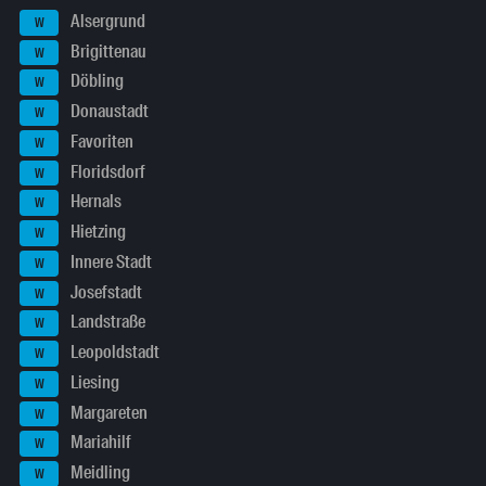
Alsergrund
W
Brigittenau
W
Döbling
W
Donaustadt
W
Favoriten
W
Floridsdorf
W
Hernals
W
Hietzing
W
Innere Stadt
W
Josefstadt
W
Landstraße
W
Leopoldstadt
W
Liesing
W
Margareten
W
Mariahilf
W
Meidling
W