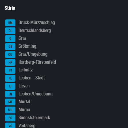
Stiria
Bruck-Mürzzuschlag
BM
Deutschlandsberg
DL
Graz
G
Gröbming
GB
Graz/Umgebung
GU
Hartberg-Fürstenfeld
HF
Leibnitz
LB
Leoben – Stadt
LE
Liezen
LI
Leoben/Umgebung
LN
Murtal
MT
Murau
MU
Südoststeiermark
SO
Voitsberg
VO