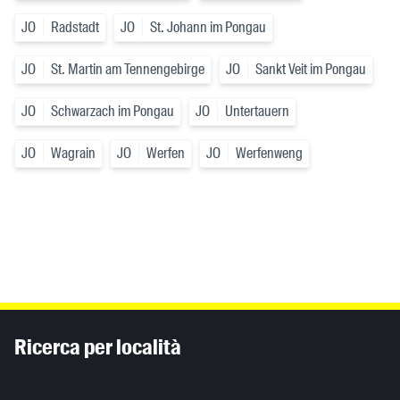
JO
Radstadt
JO
St. Johann im Pongau
JO
St. Martin am Tennengebirge
JO
Sankt Veit im Pongau
JO
Schwarzach im Pongau
JO
Untertauern
JO
Wagrain
JO
Werfen
JO
Werfenweng
Inhaltsinformationen
Ricerca per località