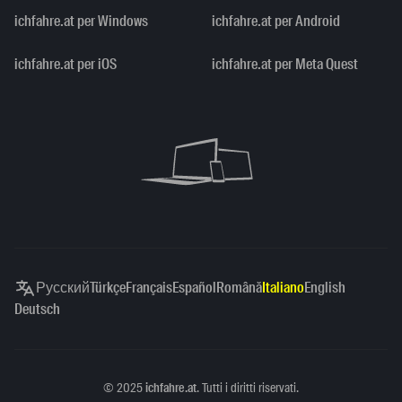
ichfahre.at per Windows
ichfahre.at per Android
ichfahre.at per iOS
ichfahre.at per Meta Quest
Русский
Türkçe
Français
Español
Română
Italiano
English
Deutsch
Copyright
©
2025
ichfahre.at
. Tutti i diritti riservati.