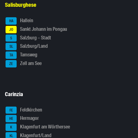
Salisburghese
Hallein
HA
Sankt Johann im Pongau
JO
Salzburg – Stadt
S
Salzburg/Land
SL
Tamsweg
TA
Zell am See
ZE
Carinzia
Feldkirchen
FE
Hermagor
HE
Klagenfurt am Wörthersee
K
Klagenfurt/Land
KL