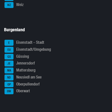
Weiz
WZ
Burgenland
Eisenstadt – Stadt
E
Eisenstadt/Umgebung
EU
Güssing
GS
Jennersdorf
JE
Mattersburg
MA
Neusiedl am See
ND
Oberpullendorf
OP
Oberwart
OW