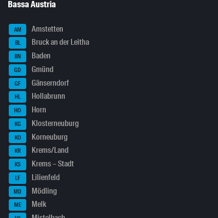
Bassa Austria
Amstetten
AM
Bruck an der Leitha
BL
Baden
BN
Gmünd
GD
Gänserndorf
GF
Hollabrunn
HL
Horn
HO
Klosterneuburg
KG
Korneuburg
KO
Krems/Land
KR
Krems – Stadt
KS
Lilienfeld
LF
Mödling
MD
Melk
ME
Mistelbach