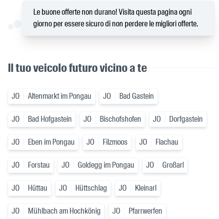
Le buone offerte non durano! Visita questa pagina ogni
giorno per essere sicuro di non perdere le migliori offerte.
Il tuo veicolo futuro vicino a te
JO
Altenmarkt im Pongau
JO
Bad Gastein
JO
Bad Hofgastein
JO
Bischofshofen
JO
Dorfgastein
JO
Eben im Pongau
JO
Filzmoos
JO
Flachau
JO
Forstau
JO
Goldegg im Pongau
JO
Großarl
JO
Hüttau
JO
Hüttschlag
JO
Kleinarl
JO
Mühlbach am Hochkönig
JO
Pfarrwerfen