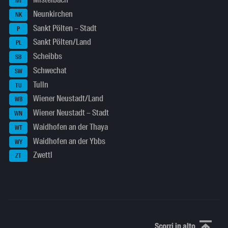
MI
Neunkirchen
NK
Sankt Pölten – Stadt
P
Sankt Pölten/Land
PL
Scheibbs
SB
Schwechat
SW
Tulln
TU
Wiener Neustadt/Land
WB
Wiener Neustadt – Stadt
WN
Waidhofen an der Thaya
WT
Waidhofen an der Ybbs
WY
Zwettl
ZT
Scorri in alto