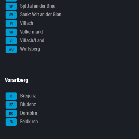
Spittal an der Drau
SP
Sankt Veit an der Glan
SV
Villach
VI
Völkermarkt
VK
Villach/Land
VL
Wolfsberg
WO
Vorarlberg
Bregenz
B
Bludenz
BZ
Dornbirn
DO
Feldkirch
FK