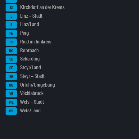
Kirchdorf an der Krems
KI
Linz – Stadt
L
Linz/Land
LL
Perg
PE
Ried im Innkreis
RI
Rohrbach
RO
Schärding
SD
Steyr/Land
SE
Steyr – Stadt
SR
Urfahr/Umgebung
UU
Vöcklabruck
VB
Wels – Stadt
WE
Wels/Land
WL