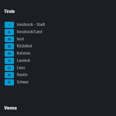
Tirolo
Innsbruck – Stadt
I
Innsbruck/Land
IL
Imst
IM
Kitzbühel
KB
Kufstein
KU
Landeck
LA
Lienz
LZ
Reutte
RE
Schwaz
SZ
Vienna