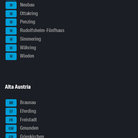
Neubau
W
Ottakring
W
Penzing
W
Rudolfsheim-Fünfhaus
W
Simmering
W
Währing
W
Wieden
W
Alta Austria
Braunau
BR
Eferding
EF
Freistadt
FR
Gmunden
GM
Grieskirchen
GR