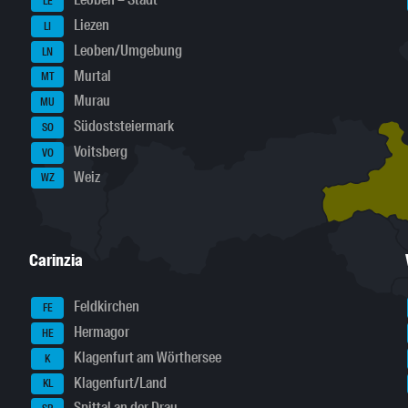
Leoben – Stadt
LE
Liezen
LI
Leoben/Umgebung
LN
Murtal
MT
Murau
MU
Südoststeiermark
SO
Voitsberg
VO
Weiz
WZ
Carinzia
Feldkirchen
FE
Hermagor
HE
Klagenfurt am Wörthersee
K
Klagenfurt/Land
KL