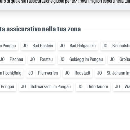
uro di quale sia l'assicurazione giusta per te? Trova i migliori esperti nella tu
ta assicurativo nella tua zona
im Pongau
JO
Bad Gastein
JO
Bad Hofgastein
JO
Bischofsh
JO
Flachau
JO
Forstau
JO
Goldegg im Pongau
JO
Großa
m Hochkönig
JO
Pfarrwerfen
JO
Radstadt
JO
St. Johann i
m Pongau
JO
Schwarzach im Pongau
JO
Untertauern
JO
Wa