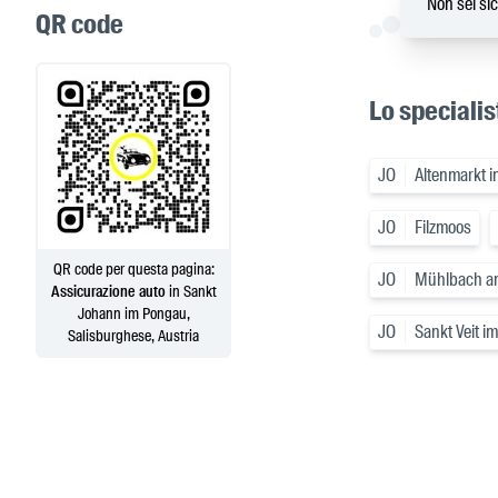
Non sei sic
QR code
Lo specialis
JO
Altenmarkt 
JO
Filzmoos
QR code per questa pagina:
JO
Mühlbach a
Assicurazione auto
in Sankt
Johann im Pongau,
JO
Sankt Veit i
Salisburghese, Austria