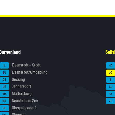
Burgenland
Sali
Eisenstadt – Stadt
E
HA
Eisenstadt/Umgebung
EU
JO
Güssing
GS
S
Jennersdorf
JE
SL
Mattersburg
MA
TA
Neusiedl am See
ND
ZE
Oberpullendorf
OP