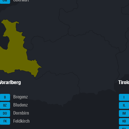
Oberwart
OW
Vorarlberg
Tirol
Bregenz
B
I
Bludenz
BZ
IL
Dornbirn
DO
IM
Feldkirch
FK
KB