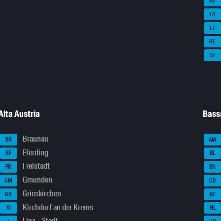
KU
LA
LZ
RE
SZ
Alta Austria
Bass
Braunau
BR
AM
Eferding
EF
BL
Freistadt
FR
BN
Gmunden
GM
GD
Grieskirchen
GR
GF
Kirchdorf an der Krems
KI
HL