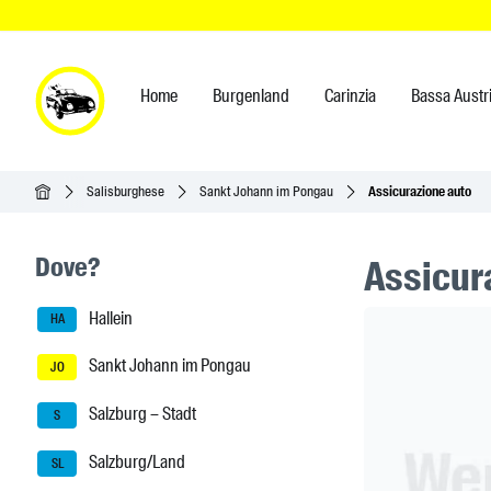
Home
Burgenland
Carinzia
Bassa Austr
Home
Salisburghese
Sankt Johann im Pongau
Assicurazione auto
Seitenleisten-Navigation
Dove?
Assicur
Hallein
Header Ban
HA
Sankt Johann im Pongau
JO
Salzburg – Stadt
S
Salzburg/Land
SL