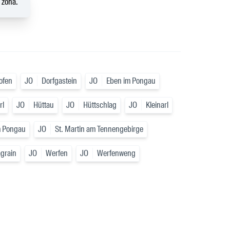
a zona.
ofen
JO
Dorfgastein
JO
Eben im Pongau
rl
JO
Hüttau
JO
Hüttschlag
JO
Kleinarl
m Pongau
JO
St. Martin am Tennengebirge
grain
JO
Werfen
JO
Werfenweng