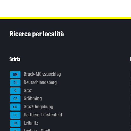
Inhaltsinformationen
Ricerca per località
Stiria
Bruck-Mürzzuschlag
BM
Deutschlandsberg
DL
Graz
G
Gröbming
GB
Graz/Umgebung
GU
Hartberg-Fürstenfeld
HF
Leibnitz
LB