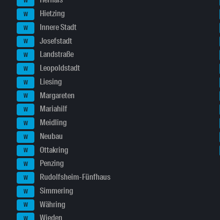
Hernals
W
Hietzing
W
Innere Stadt
W
Josefstadt
W
Landstraße
W
Leopoldstadt
W
Liesing
W
Margareten
W
Mariahilf
W
Meidling
W
Neubau
W
Ottakring
W
Penzing
W
Rudolfsheim-Fünfhaus
W
Simmering
W
Währing
W
Wieden
W