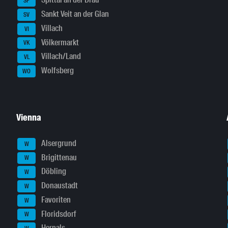
Spittal an der Drau
SP
Sankt Veit an der Glan
SV
Villach
VI
Völkermarkt
VK
Villach/Land
VL
Wolfsberg
WO
Vienna
Alsergrund
W
Brigittenau
W
Döbling
W
Donaustadt
W
Favoriten
W
Floridsdorf
W