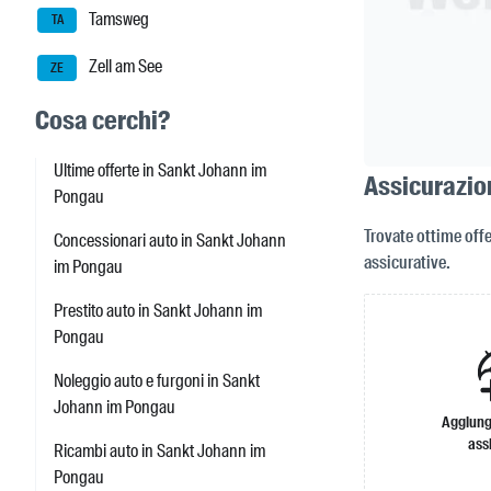
Tamsweg
TA
Zell am See
ZE
Cosa cerchi?
Ultime offerte in Sankt Johann im
Assicurazio
Pongau
Trovate ottime off
Concessionari auto in Sankt Johann
assicurative.
im Pongau
Prestito auto in Sankt Johann im
Pongau
Noleggio auto e furgoni in Sankt
Johann im Pongau
Aggiung
ass
Ricambi auto in Sankt Johann im
Pongau