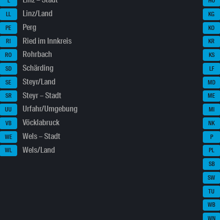
Linz – Stadt
L
HO
Linz/Land
LL
KG
Perg
PE
KO
Ried im Innkreis
RI
KR
Rohrbach
RO
KS
Schärding
SD
LF
Steyr/Land
SE
MD
Steyr – Stadt
SR
ME
Urfahr/Umgebung
UU
MI
Vöcklabruck
VB
NK
Wels – Stadt
WE
P
Wels/Land
WL
PL
SB
SW
TU
WB
WN